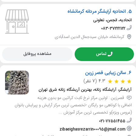
5.
اتحادیه آرایشگر مردانه کرمانشاه
اتحادیه، انجمن، تعاونی
083-37222122
کرمانشاه، خیابان سیدجمال الدین اسدآبادی
تماس
مشاهده پروفایل
6.
سالن زیبایی قصر زرین
4.3
(7 نظر)
آرایشگر، آرایشگاه زنانه، بهترین آریشگاه زنانه شرق تهران
قصرزین : اولین مرکز نرخ ثابت کراتین مو بدون هزینه
اضافی با کوتاهی مو رایگان -تخصصی ترین مرکز آرایش و پیرایش بانوان
(عروس ویژه)و تخصصی ترین مرکز آموزش ...
021-77551455
zibaeighasrezarrin00095@jmail.com