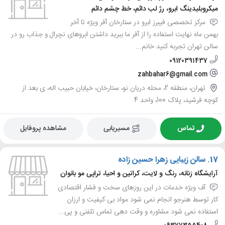
میکروبلیدینگ ابرو، رژ لب دائم، خط چشم دائم
مرکز تخصصی فیبرز ابرو در ستارخان آفر ویژه تا آخر
بهمن ماه نهایت استفاده را از آفر ما ببرید داشتن ابروهای نچرال و جذاب رو در
سالن تهران تجربه کنید خانم...
09120391437
zahbahar6@gmail.com
تهران، منطقه 2، محله دریان نو، ستارخان، خیابان حبیب اله، ی بعد از
کوچه فرشید، پلاک 100، واحد 4
تماس
مسیریابی
مشاهده پروفایل
17.
سالن زیبایی زهرا حسین زاده
آرایشگاه زنانه، رنگ و لایت، کراتین و احیا، تراپی مو بانوان
آف ویژه خدمات در این روزهای سخت و فشار اقتصادی
کار توسط هنرجو انجام نمی شود مواد بی کیفیت و ارزان
استفاده نمی شود مشاوره و وقت دهی تماس تلفنی و پی...