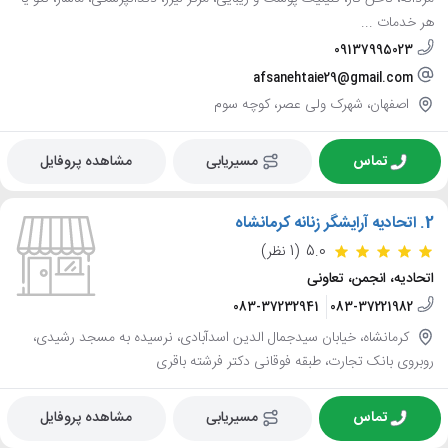
هر خدمات ...
09137995023
afsanehtaie29@gmail.com
اصفهان، شهرک ولی عصر، کوچه سوم
تماس
مسیریابی
مشاهده پروفایل
2.
اتحادیه آرایشگر زنانه کرمانشاه
5.0
(1 نظر)
اتحادیه، انجمن، تعاونی
083-37232941
083-37221982
کرمانشاه، خیابان سیدجمال الدین اسدآبادی، نرسیده به مسجد رشیدی،
روبروی بانک تجارت، طبقه فوقانی دکتر فرشته باقری
تماس
مسیریابی
مشاهده پروفایل