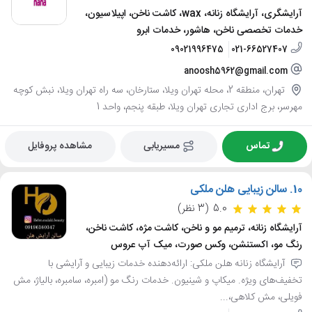
آرایشگری، آرایشگاه زنانه، wax، کاشت ناخن، اپیلاسیون،
خدمات تخصصی ناخن، هاشور، خدمات ابرو
09021996475
021-66527407
anoosh5962@gmail.com
تهران، منطقه 2، محله تهران ویلا، ستارخان، سه راه تهران ویلا، نبش کوچه
مهرسر، برج اداری تجاری تهران ویلا، طبقه پنجم، واحد 1
تماس
مسیریابی
مشاهده پروفایل
10.
سالن زیبایی هلن ملکی
5.0
(3 نظر)
آرایشگاه زنانه، ترمیم مو و ناخن، کاشت مژه، کاشت ناخن،
رنگ مو، اکستنشن، وکس صورت، میک آپ عروس
آرایشگاه زنانه هلن ملکی: ارائه‌دهنده خدمات زیبایی و آرایشی با
تخفیف‌های ویژه. میکاپ و شینیون. خدمات رنگ مو (امبره، سامبره، بالیاژ، مش
فویلی، مش کلاهی،...