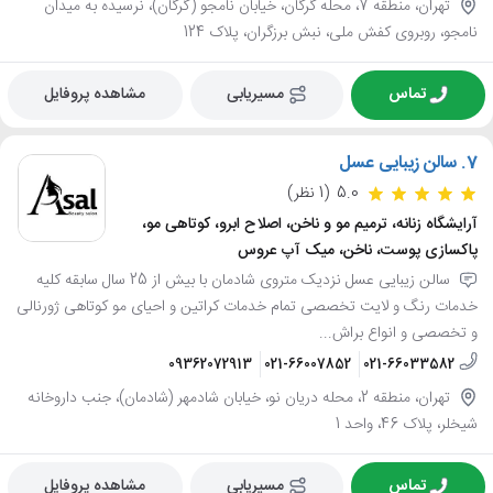
تهران، منطقه 7، محله گرگان، خیابان نامجو (گرگان)، نرسیده به میدان
نامجو، روبروی کفش ملی، نبش برزگران، پلاک 124
تماس
مسیریابی
مشاهده پروفایل
7.
سالن زیبایی عسل
5.0
(1 نظر)
آرایشگاه زنانه، ترمیم مو و ناخن، اصلاح ابرو، کوتاهی مو،
پاکسازی پوست، ناخن، میک آپ عروس
سالن زیبایی عسل نزدیک متروی شادمان با بیش از 25 سال سابقه کلیه
خدمات رنگ و لایت تخصصی تمام خدمات کراتین و احیای مو کوتاهی ژورنالی
و تخصصی و انواع براش...
09362072913
021-66007852
021-66033582
تهران، منطقه 2، محله دریان نو، خیابان شادمهر (شادمان)، جنب داروخانه
شیخلر، پلاک 46، واحد 1
تماس
مسیریابی
مشاهده پروفایل