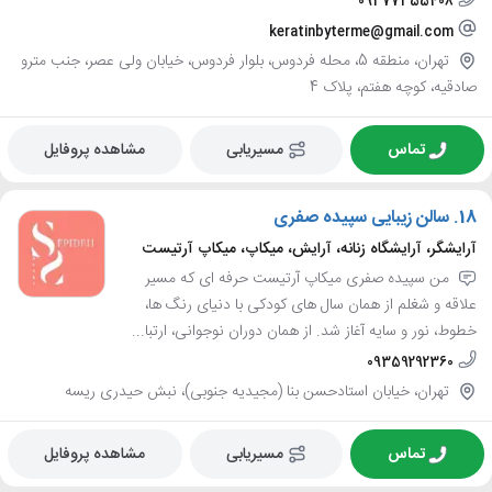
09377355408
keratinbyterme@gmail.com
تهران، منطقه 5، محله فردوس، بلوار فردوس، خیابان ولی عصر، جنب مترو
صادقیه، کوچه هفتم، پلاک 4
تماس
مسیریابی
مشاهده پروفایل
18.
سالن زیبایی سپیده صفری
آرایشگر، آرایشگاه زنانه، آرایش، میکاپ، میکاپ آرتیست
من سپیده صفری میکاپ آرتیست حرفه ای که مسیر
علاقه و شغلم از همان سال های کودکی با دنیای رنگ ها،
خطوط، نور و سایه آغاز شد. از همان دوران نوجوانی، ارتبا...
09359292360
تهران، خیابان استادحسن بنا (مجیدیه جنوبی)، نبش حیدری ریسه
تماس
مسیریابی
مشاهده پروفایل