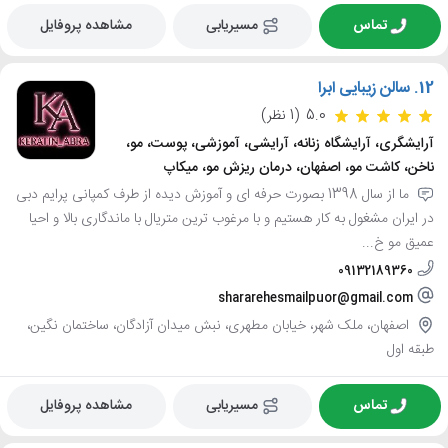
تماس
مسیریابی
مشاهده پروفایل
12.
سالن زیبایی ابرا
5.0
(1 نظر)
آرایشگری، آرایشگاه زنانه، آرایشی، آموزشی، پوست، مو،
ناخن، کاشت مو، اصفهان، درمان ریزش مو، میکاپ
ما از سال 1398 بصورت حرفه ای و آموزش دیده از طرف کمپانی پرایم دبی
در ایران مشغول به کار هستیم و با مرغوب ترین متریال با ماندگاری بالا و احیا
عمیق مو خ...
09132189360
shararehesmailpuor@gmail.com
اصفهان، ملک شهر، خیابان مطهری، نبش میدان آزادگان، ساختمان نگین،
طبقه اول
تماس
مسیریابی
مشاهده پروفایل