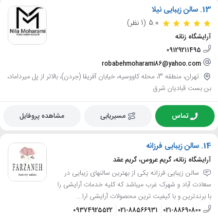
13.
سالن زیبایی نیلا
5.0
(1 نظر)
آرایشگاه زنانه
09129211495
robabehmoharami86@yahoo.com
تهران، منطقه 3، محله کاووسیه، خیابان آفریقا (جردن)، بالاتر از پل میرداماد،
بن بست قبادیان شرق
تماس
مسیریابی
مشاهده پروفایل
14.
سالن زیبایی فرزانه
آرایشگاه زنانه، گریم عروس، گریم عقد
سالن زیبایی فرزانه یکی از بهترین سالنهای زیبایی در
سعادت آباد و شهرک غرب میباشد که کلیه خدمات آرایشی را
با برندترین و با کیفیت ترین محصولات آرایشی ارا...
09374925522
021-88566931
021-88690800