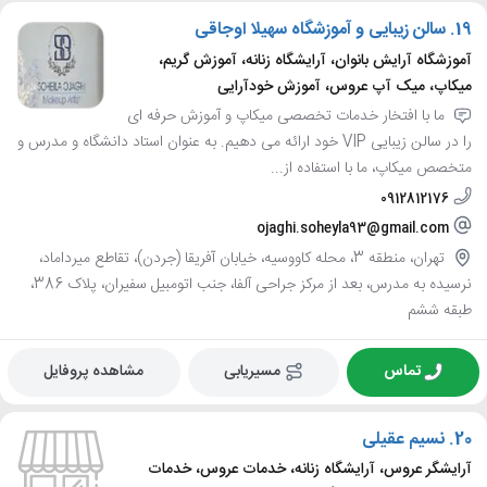
19.
سالن زیبایی و آموزشگاه سهیلا اوجاقی
آموزشگاه آرایش بانوان، آرایشگاه زنانه، آموزش گریم،
میکاپ، میک آپ عروس، آموزش خودآرایی
ما با افتخار خدمات تخصصی میکاپ و آموزش حرفه ای
را در سالن زیبایی VIP خود ارائه می دهیم. به عنوان استاد دانشگاه و مدرس و
متخصص میکاپ، ما با استفاده از...
0912812176
ojaghi.soheyla93@gmail.com
تهران، منطقه 3، محله کاووسیه، خیابان آفریقا (جردن)، تقاطع میرداماد،
نرسیده به مدرس، بعد از مرکز جراحی آلفا، جنب اتومبیل سفیران، پلاک 386،
طبقه ششم
تماس
مسیریابی
مشاهده پروفایل
20.
نسیم عقیلی
آرایشگر عروس، آرایشگاه زنانه، خدمات عروس، خدمات