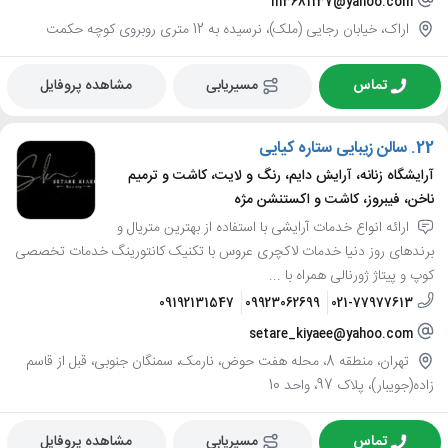
m3681137@yahoo.com
اراک، خیابان رجایی (ملک)، نرسیده به 12 متری روبروی کوچه حکمت
تماس
مسیریابی
مشاهده پروفایل
22.
سالن زیبایی ستاره کیایی
آرایشگاه زنانه، آرایش دایم، رنگ و لایت، کاشت و ترمیم
ناخن، فیبروز، کاشت و اکستنشن مژه
ارائه انواع خدمات آرایشی با استفاده از بهترین متریال و
برندهای روز دنیا خدمات لاکچری عروس با تکنیک کانتورینگ خدمات تخصصی
کوپ و پیتاژ ژورنالی همراه با ...
09192131547
09923062699
021-77977613
setare_kiyaee@yahoo.com
تهران، منطقه 8، محله هفت حوض، نارمک، سمنگان جنوبی، قبل از قاسم
زاده(جویبار)، پلاک 97، واحد 10
تماس
مسیریابی
مشاهده پروفایل