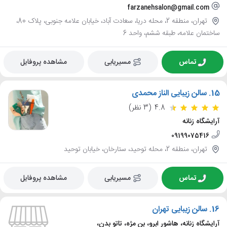
farzanehsalon@gmail.com
تهران، منطقه 2، محله دریا، سعادت آباد، خیابان علامه جنوبی، پلاک 80،
ساختمان علامه، طبقه ششم، واحد 6
تماس
مسیریابی
مشاهده پروفایل
15.
سالن زیبایی الناز محمدی
4.8
(3 نظر)
آرایشگاه زنانه
09199075416
تهران، منطقه 2، محله توحید، ستارخان، خیابان توحید
تماس
مسیریابی
مشاهده پروفایل
16.
سالن زیبایی تهران
آرایشگاه زنانه، هاشور ابرو، بن مژه، تاتو بدن،