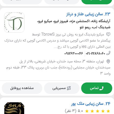
23.
سالن زیبایی طناز و درناز
آرایشگاه زنانه، اکستنشن مژه، فیبروز ابرو، میکرو ابرو،
شیدینگ لب، ریمو تتو
میکرو بلیدینگ ابرو به روش تی بروز TbrowS توسط
پیگمنتر ما عضو اکادمی گوچی میباشد و مدرس اکادمی گوچی که دارای مدارک
بین المللی دارای ies و گوچی با کد رج...
09126300046
021-22868060
تهران، منطقه 3، محله سید خندان، خیابان شریعتی، بالاتر از پل
سیدخندان، خیابان مجتبایی (رودخانه)، جنب نان بربری، پلاک 33، طبقه دوم،
واحد 3
تماس
مسیریابی
مشاهده پروفایل
24.
سالن زیبایی ملک پور
5.0
(3 نظر)