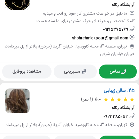
آرایشگاه زنانه
ما طبق در خواست مشتری کار خود رو انجام میدیم
کاملا تخصصی و حرفه ای حرف مشتری برای ما سند هست
09215375769
shohrehmlekpour@gmail.com
تهران، منطقه 3، محله کاووسیه، خیابان آفریقا (جردن)، بالاتر از پل میرداماد،
خیابان قبادیان شرقی
تماس
مسیریابی
مشاهده پروفایل
25.
سالن زیبایی
5.0
(1 نظر)
آرایشگاه زنانه
09191385053
تهران، منطقه 3، محله کاووسیه، خیابان آفریقا (جردن)، بالاتر از پل میرداماد