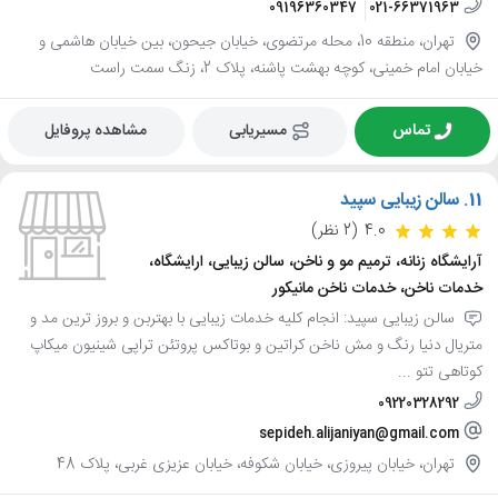
09196360347
021-66371963
تهران، منطقه 10، محله مرتضوی، خیابان جیحون، بین خیابان هاشمی و
خیابان امام خمینی، کوچه بهشت پاشنه، پلاک 2، زنگ سمت راست
تماس
مسیریابی
مشاهده پروفایل
11.
سالن زیبایی سپید
4.0
(2 نظر)
آرایشگاه زنانه، ترمیم مو و ناخن، سالن زیبایی، ارایشگاه،
خدمات ناخن، خدمات ناخن مانیکور
سالن زیبایی سپید: انجام کلیه خدمات زیبایی با بهتربن و بروز ترین مد و
متریال دنیا رنگ و مش ناخن کراتین و بوتاکس پروتئن تراپی شینیون میکاپ
کوتاهی تتو ...
09220328292
sepideh.alijaniyan@gmail.com
تهران، خیابان پیروزی، خیابان شکوفه، خیابان عزیزی غربی، پلاک 48