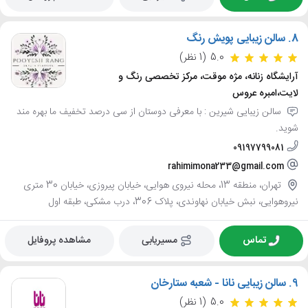
8.
سالن زیبایی پویش رنگ
5.0
(1 نظر)
آرایشگاه زنانه، مژه موقت، مرکز تخصصی رنگ و
لایت،امبره عروس
سالن زیبایی شیرین : با معرفی دوستان از سی درصد تخفیف ما بهره مند
شوید.
09197799081
rahimimona233@gmail.com
تهران، منطقه 13، محله نیروی هوایی، خیابان پیروزی، خیابان 30 متری
نیروهوایی، نبش خیابان نهاوندی، پلاک 306، درب مشکی، طبقه اول
تماس
مسیریابی
مشاهده پروفایل
9.
سالن زیبایی نانا - شعبه ستارخان
5.0
(1 نظر)