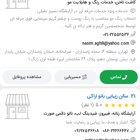
کاشت ناخن، خدمات رنگ و هایلایت مو
خدمات ویژه خدمات حرفه ای در آرایشگاه نسیم عقیلی
انتخاب رنگ مو متناسب با رنگ پوست و چشم گریم سینمایی فوق حرفه ای
توسط متخصصین گریم و هنر ارائه ی کلیه ...
021-22552536
nasim.aghili@yahoo.com
تهران، منطقه 4، محله پاسداران - ضرابخانه، خیابان پاسداران، خیابان پایدار
فرد، نبش بوستان دهم، پلاک 29 ساختمان لیبرا، طبقه اول، زنگ 1
تماس
مسیریابی
مشاهده پروفایل
21.
سالن زیبایی بانو اراکی
5.0
(1 نظر)
آرایشگاه زنانه، فیبروز، شیدینگ لب، تاتو دائمی صورت
اعتبار و هدف ما زیبایی و رضایت شما
09197536608
086-32266447