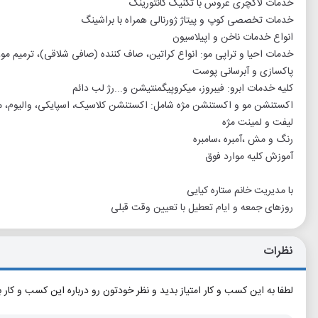
خدمات لاکچری عروس با تکنیک کانتورینگ
خدمات تخصصی کوپ و پیتاژ ژورنالی همراه با براشینگ
انواع خدمات ناخن و اپیلاسیون
خدمات احیا و تراپی مو: انواع کراتین، صاف کننده (صافی شلاقی)، ترمیم مو، 
پاکسازی و آبرسانی پوست
کلیه خدمات ابرو: فیبروز، میکروپیگمنتیشن و...رژ لب دائم
اکستنشن مو و اکستنشن مژه شامل: اکستنشن کلاسیک، اسپایکی، والیوم، مگا و
لیفت و لمینت مژه
رنگ و مش ،آمبره ،سامبره
آموزش کلیه موارد فوق
با مدیریت خانم ستاره کیایی
روزهای جمعه و ایام تعطیل با تعیین وقت قبلی
نظرات
لطفا به این کسب و کار امتیاز بدید و نظر خودتون رو درباره این کسب و کار 