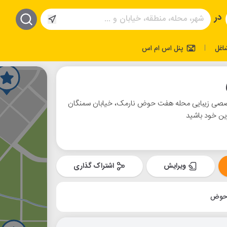
در
اغل
پنل اس ام اس
|
تخصصی زیبایی محله هفت حوض نارمک، خیابان سمنگان
رین خود باشید
ویرایش
اشتراک گذاری
 حوض