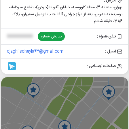
آدرس :
تهران، منطقه 3، محله کاووسیه، خیابان آفریقا (جردن)، تقاطع میرداماد،
نرسیده به مدرس، بعد از مرکز جراحی آلفا، جنب اتومبیل سفیران، پلاک
386، طبقه ششم
تلفن همراه :
نمایش شماره
XXXXXXXXXX
ایمیل :
ojaghi.soheyla93@gmail.com
صفحات اجتماعی :