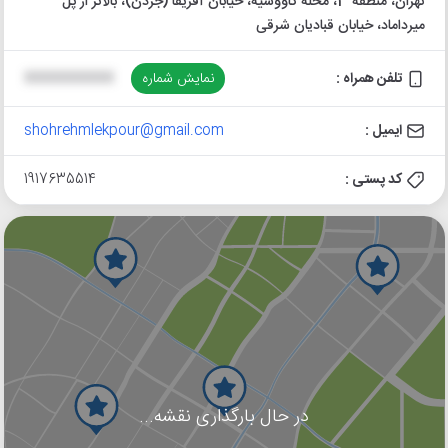
تهران، منطقه 3، محله کاووسیه، خیابان آفریقا (جردن)، بالاتر از پل
میرداماد، خیابان قبادیان شرقی
تلفن همراه :
نمایش شماره
XXXXXXXXXX
ایمیل :
shohrehmlekpour@gmail.com
کد پستی :
1917635514
در حال بارگذاری نقشه...