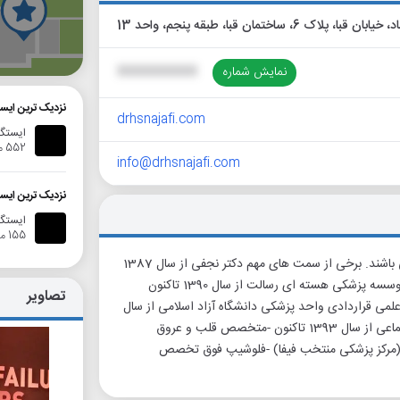
گ
نمایش شماره
XXXXXXXXXX
نزدیک ترین ایس
drhsnajafi.com
ایستگا
552 متر
info@drhsnajafi.com
نزدیک ترین ای
ایستگاه ات
155 متر
دکتر محمد حسین نجفی متخصص قلب و عروق از دانشگاه جندی شاپور می باشند. برخی از سمت های مهم دکتر نجفی از سال 1387
تاکنون: -رزیدنت ارشد گروه قلب و عروق در سال های 89-1387 - مدیریت موسسه پزشکی هسته ای رسالت از سال 1390 تاکنون
تصاویر
 ای دکتر کریمی از سال 1393 تاکنون -هیات علمی قراردادی واحد پزشکی دانشگاه آزاد اسلامی از سال
1392 تاکنون (بیمارستان امیرالمومنین) - کادر درمانی قلب و عروق تامین اجتماعی از سال 1393 تاکنون -متخصص قلب و عروق
ییس دپارتمان قلب ایفمارک (مرکز پزشکی منتخب فیفا) -فلوشیپ فوق تخصص