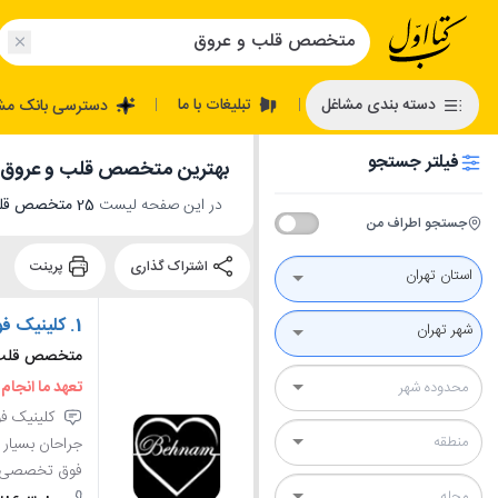
تبلیغات با ما
دسته بندی مشاغل
دسترسی بانک مش
|
|
فیلتر جستجو
بهترین متخصص قلب و عروق د
در این صفحه لیست
25 متخصص قلب و عروق در تهران
جستجو اطراف من
اشتراک گذاری
پرینت
استان تهران
1.
کلینیک ف
شهر تهران
متخصص قلب و
تعهد ما انجام
کلینیک فو
جراحان بسیار 
فوق تخصصی خود