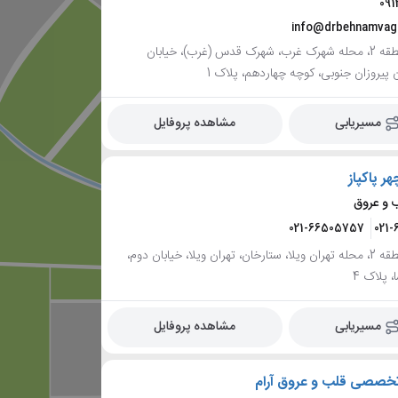
091
info@drbehnamvag
تهران، منطقه 2، محله شهرک غرب، شهرک قدس (غرب)، خیابان
ن پیروزان جنوبی، کوچه چهاردهم، پلاک 1
مسیریابی
مشاهده پروفایل
هر پاکپاز
و عروق
021-66505757
021-
تهران، منطقه 2، محله تهران ویلا، ستارخان، تهران ویلا، خیابان دوم،
 پلاک 4
مسیریابی
مشاهده پروفایل
تخصصی قلب و عروق آرام