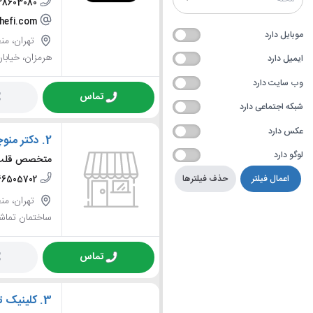
28603080
hefi.com
موبایل دارد
هرمزان، خیابا
ایمیل دارد
وب سایت دارد
تماس
شبکه اجتماعی دارد
عکس دارد
2.
دکتر منوچ
لوگو دارد
متخصص قلب 
اعمال فیلتر
حذف فیلترها
66505702
ساختمان تماشا،
تماس
3.
کلینیک 