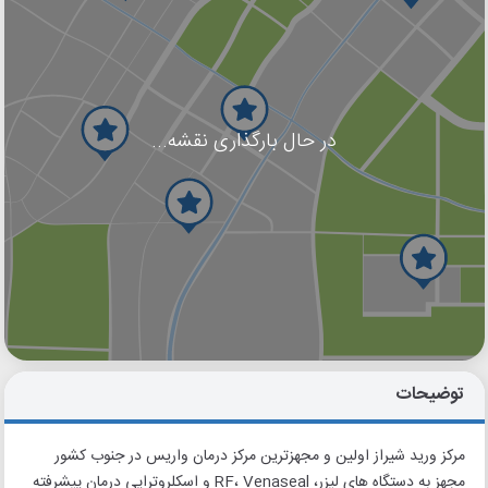
در حال بارگذاری نقشه...
گوگل
بلد
نشان
توضیحات
مرکز ورید شیراز اولین و مجهزترین مرکز درمان واریس در جنوب کشور
مجهز به دستگاه های لیزر، RF، Venaseal و اسکلروتراپی درمان پیشرفته