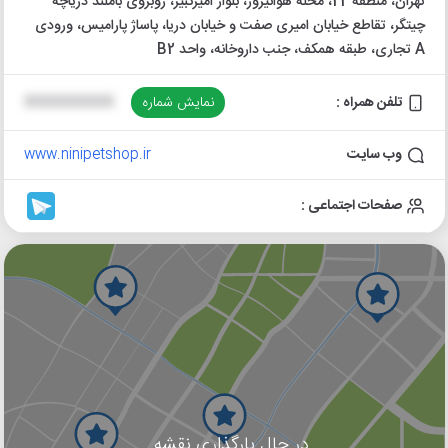
تهران، منطقه 22، محله هوانیروز، بلوار امیرکبیر، روبروی باملند دریاچه
چیتگر، تقاطع خیابان امیری صفت و خیابان دریا، پاساژ پارامیس، ورودی
A تجاری، طبقه همکف، جنب داروخانه، واحد B2
تلفن همراه :
نمایش شماره
XXXXXXXXXX
وب سایت
www.ninipetshop.ir
صفحات اجتماعی :
در حال بارگذاری نقشه...