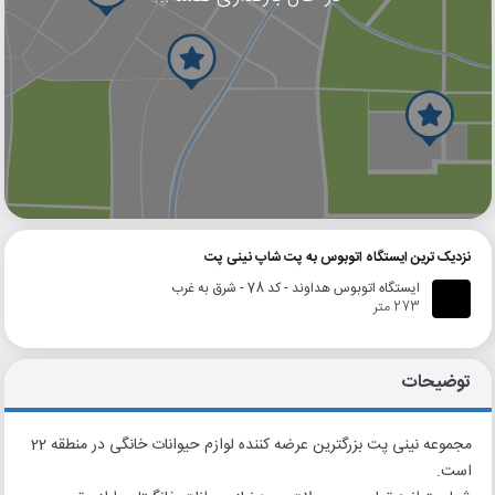
گوگل
بلد
نشان
نزدیک ترین ایستگاه اتوبوس به پت شاپ نینی پت
ایستگاه اتوبوس هداوند - کد 78 - شرق به غرب
273 متر
توضیحات
مجموعه نینی پت بزرگترین عرضه کننده لوازم حیوانات خانگی در منطقه 22
است.