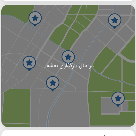
در حال بارگذاری نقشه...
گوگل
بلد
نشان