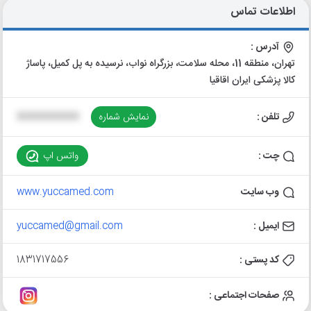
اطلاعات تماس
آدرس :
تهران، منطقه 11، محله سلامت، بزرگراه نواب، نرسیده به پل کمیل، پاساژ
کالا پزشکی ایران اقاقیا
تلفن :
نمایش شماره
XXXXXXXXXX
چت :
واتس اپ
وب سایت
www.yuccamed.com
ایمیل :
yuccamed@gmail.com
کد پستی :
1831717556
صفحات اجتماعی :