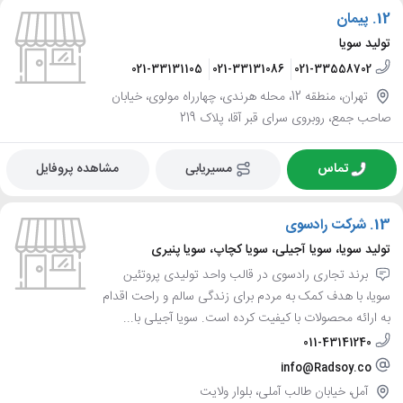
12.
پیمان
تولید سویا
021-33131105
021-33131086
021-33558702
تهران، منطقه 12، محله هرندی، چهارراه مولوی، خیابان
صاحب جمع، روبروی سرای قبر آقا، پلاک 219
تماس
مسیریابی
مشاهده پروفایل
13.
شرکت رادسوی
تولید سویا، سویا آجیلی، سویا کچاپ، سویا پنیری
برند تجاری رادسوی در قالب واحد تولیدی پروتئین
سویا، با هدف کمک به مردم برای زندگی سالم‌ و راحت اقدام
به ارائه محصولات با کیفیت کرده است. سویا آجیلی با...
011-43141240
info@Radsoy.co
آمل، خیابان طالب آملی، بلوار ولایت