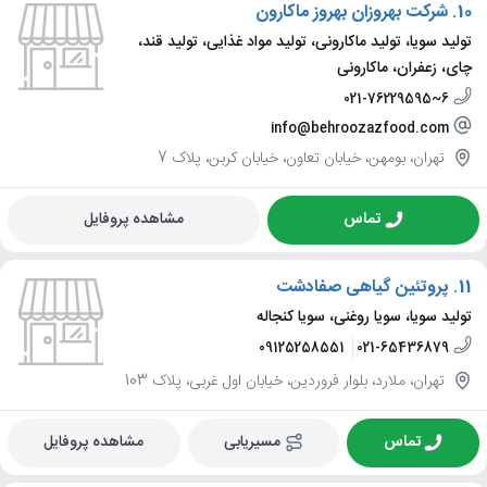
10.
شرکت بهروزان بهروز ماکارون
تولید سویا، تولید ماکارونی، تولید مواد غذایی، تولید قند،
چای، زعفران، ماکارونی
021-76229595~6
info@behroozazfood.com
تهران، بومهن، خیابان تعاون، خیابان کربن، پلاک 7
تماس
مشاهده پروفایل
11.
پروتئین گیاهی صفادشت
تولید سویا، سویا روغنی، سویا کنجاله
09125258551
021-65436879
تهران، ملارد، بلوار فروردین، خیابان اول غربی، پلاک 103
تماس
مسیریابی
مشاهده پروفایل