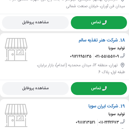
میدان فن آوران، خیابان صنعت شمالی
تماس
مشاهده پروفایل
18.
شرکت هنر تغذیه سالم
تولید سویا
09121995135
021-55155709
تهران، منطقه 12، میدان محمدیه (اعدام)، بازار برلیان،
طبقه اول، پلاک 6
تماس
مشاهده پروفایل
19.
شرکت ایران سویا
تولید سویا
09111213521
011-2242673