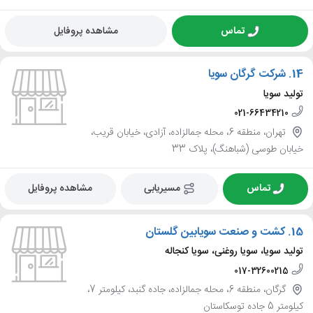
تماس
مشاهده پروفایل
14.
شرکت گرگان سویا
تولید سویا
021-66434210
تهران، منطقه 6، محله جمالزاده، آزادی، خیابان قریب،
خیابان طوسی (شباهنگ)، پلاک 33
تماس
مسیریابی
مشاهده پروفایل
15.
کشت و صنعت سویابین گلستان
تولید سویا، سویا روغنی، سویا کنجاله
017-32600215
گرگان، منطقه 6، محله جمالزاده، جاده گنبد، کیلومتر 7،
کیلومتر 5 جاده توسکاستان