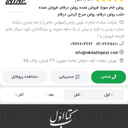
روغن خام سویا، فروش عمده روغن درفام، فروش عمده
حلب روغن درفام، روغن سرخ کردنی درفام
شرکت نیکداد تجارت نوین پارس (سهامی خاص) با نام تجاری نیکداد
تجارت پارس با تکیه بر بیش از یک دهه تجربه ی بنیانگذاران خود، سرکار خانم
فریماه فروزش و آ...
09128703776
021-77165810
info@nikdadtejarat.com
تهران، سعادت آباد، خیابان علامه جنوبی، 38 شرقی، پلاک 55
تماس
مسیریابی
مشاهده پروفایل
اول
قبل
بعد
آخر