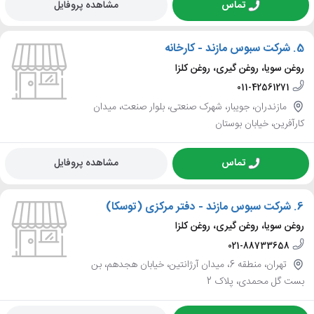
تماس
مشاهده پروفایل
5.
شرکت سبوس مازند - کارخانه
روغن سویا، روغن گیری، روغن کلزا
011-42561271
مازندران، جویبار، شهرک صنعتی، بلوار صنعت، میدان
کارآفرین، خیابان بوستان
تماس
مشاهده پروفایل
6.
شرکت سبوس مازند - دفتر مرکزی (توسکا)
روغن سویا، روغن گیری، روغن کلزا
021-88733658
تهران، منطقه 6، میدان آرژانتین، خیابان هجدهم، بن
بست گل محمدی، پلاک 2