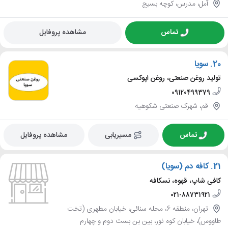
آمل، مدرس، کوچه بسیج
تماس
مشاهده پروفایل
20.
سویا
تولید روغن صنعتی، روغن اپوکسی
09120499379
قم، شهرک صنعتی شکوهیه
تماس
مسیریابی
مشاهده پروفایل
21.
کافه دم (سویا)
کافی شاپ، قهوه، نسکافه
021-88731921
تهران، منطقه 6، محله سنائی، خیابان مطهری (تخت
طاووس)، خیابان کوه نور، بین بن بست دوم و چهارم