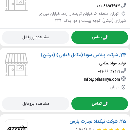
021-88926913
تهران، منطقه 6، خیابان کریمخان زند، خیابان میرزای
شیرازی (نبش)، کوچه بیست و دو، پلاک 234
تماس
مشاهده پروفایل
24.
شرکت پیلاس سویا (مکمل غذایی) (برشن)
تولید مواد غذایی
021-66927219
info@pilassoya.com
تهران
تماس
مشاهده پروفایل
25.
شرکت نیکداد تجارت پارس
5.0
(1 نظر)