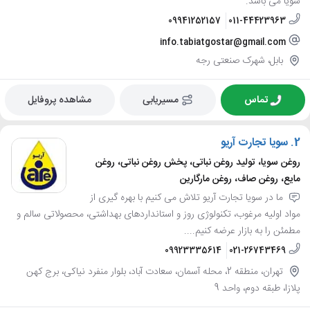
سویا می باشد.
09941252157
011-44423963
info.tabiatgostar@gmail.com
بابل، شهرک صنعتی رجه
تماس
مسیریابی
مشاهده پروفایل
2.
سویا تجارت آریو
روغن سویا، تولید روغن نباتی، پخش روغن نباتی، روغن
مایع، روغن صاف، روغن مارگارین
ما در سویا تجارت آریو تلاش می کنیم با بهره گیری از
مواد اولیه مرغوب، تکنولوژی روز و استانداردهای بهداشتی، محصولاتی سالم و
مطمئن را به بازار عرضه کنیم....
09923335614
021-26743469
تهران، منطقه 2، محله آسمان، سعادت آباد، بلوار منفرد نیاکی، برج کهن
پلازا، طبقه دوم، واحد 9