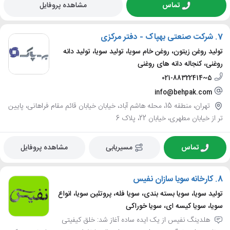
تماس
مشاهده پروفایل
7.
شرکت صنعتی بهپاک - دفتر مرکزی
تولید روغن زیتون، روغن خام سویا، تولید سویا، تولید دانه
روغنی، کنجاله دانه های روغنی
021-88322414~5
info@behpak.com
تهران، منطقه 15، محله هاشم آباد، خیابان خیابان قائم مقام فراهانی، پایین
تر از خیابان مطهری، خیابان 22، پلاک 6
تماس
مسیریابی
مشاهده پروفایل
8.
کارخانه سویا سازان نفیس
تولید سویا، سویا بسته بندی، سویا فله، پروتئین سویا، انواع
سویا، سویا کیسه ای، سویا خوراکی
هلدینگ نفیس از یک ایده ساده آغاز شد: خلق کیفیتی