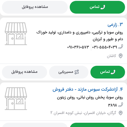
تماس
مشاهده پروفایل
3.
زارعی
روغن سویا و ترکیبی، دامپروری و دامداری، تولید خوراک
دام و طیور و آبزیان
09103610573
031-55504039
کاشان
تماس
مسیریابی
مشاهده پروفایل
4.
آزادشرکت سبوس مازند - دفتر فروش
روغن سویا، پخش روغن نباتی، روغن زیتون
3898
گرگان، خیابان افسران، نبش کوچه افسران 2