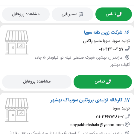
تماس
مسیریابی
مشاهده پروفایل
16.
شرکت زرین دانه سویا
تولید سویا، سویا ماسو پاکتی
011-44400457
مازندران، بهشهر، شهرک صنعتی تیله نو، کیلومتر 5 جاده
گلوگاه بهشهر
تماس
مشاهده پروفایل
17.
کارخانه تولیدی پروتئین سویپاک بهشهر
تولید سویا
011-34625281~2
soypakbehshahr@yahoo.com
مازندران، بهشهر، کمربندی، کیلومتر 5 جاده زاغ مرز، شهرک صنعتی فاز 1،