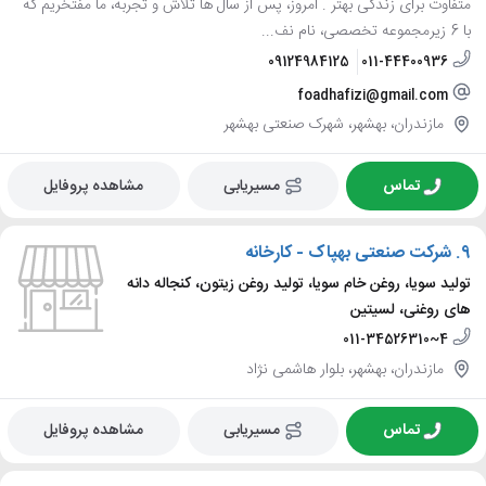
متفاوت برای زندگی بهتر . امروز، پس از سال ها تلاش و تجربه، ما مفتخریم که
با 6 زیرمجموعه تخصصی، نام نف...
09124984125
011-44400936
foadhafizi@gmail.com
مازندران، بهشهر، شهرک صنعتی بهشهر
تماس
مسیریابی
مشاهده پروفایل
9.
شرکت صنعتی بهپاک - کارخانه
تولید سویا، روغن خام سویا، تولید روغن زیتون، کنجاله دانه
های روغنی، لسیتین
011-34526310~4
مازندران، بهشهر، بلوار هاشمی نژاد
تماس
مسیریابی
مشاهده پروفایل