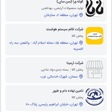
آلوئه ورا (سن سای)
تولید محصولات آرایشی، بهداشتی
تهران، منطقه 2، ستارخان
شرکت قائم سیستم هوشمند
پخش کالا
تهران، منطقه 15، محله اسلام آباد - والفجر، سه راه
افسریه
شرکت آرمیتا
پخش کالا
بسته بندی مواد غذایی
سمنان، شهرک خدماتی غرب
تامین نهاده دام و طیور
پخش کالا
تهران، خیابان ابراهیم رئیسی, پلاک 80