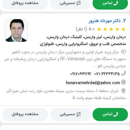
تماس
مسیریابی
مشاهده پروفایل
2.
دکتر مهرداد هنرور
5.0
(1 نظر)
درمان واریس، لیزر واریس، کلینیک درمان واریس،
متخصص قلب و عروق، اسکلروتراپی واریس، فلبولوژی
مرکز ورید شیراز اولین و مجهزترین مرکز درمان واریس در جنوب کشور
مجهز به دستگاه های لیزر، RF، Venaseal و اسکلروتراپی درمان پیشرفته و غیر
جراحی واریس فلو...
09170622792
071-32334135
honarvarmehrdad@yahoo.com
شیراز، منطقه 1، محله بیست متری سینما سعدی، بلوار زند، نبش صورتگر،
ساختمان کیمیا، طبقه سوم، واحد 5
تماس
مسیریابی
مشاهده پروفایل