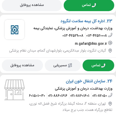
تماس
مشاهده پروفایل
23.
اداره کل بیمه سلامت لنگرود
وزارت بهداشت، درمان و آموزش پزشکی، نمایندگی بیمه
013-42529008
013-42520008
m.gafari@ihio.gov.ir
گیلان، لنگرود، بلوار عبدالکریمی، بلوارشهدای گمنام، میدان نظام پزشکی
تماس
مسیریابی
مشاهده پروفایل
24.
سازمان انتقال خون ایران
وزارت بهداشت، درمان و آموزش پزشکی
88601582~3
021-88601501~30
021-88601616
021-88601601
021-82050
تهران، منطقه 2، محله گیشا، بزرگراه شیخ فضل اله نوری،
تقاطع بزرگراه همت، جنب برج میلاد