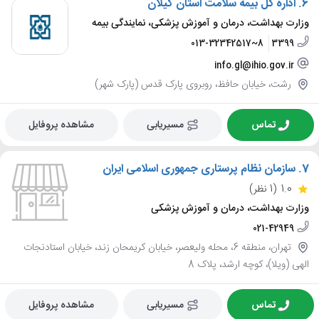
6.
اداره کل بیمه سلامت استان گیلان
وزارت بهداشت، درمان و آموزش پزشکی، نمایندگی بیمه
013-32342517~8
3399
info.gl@ihio.gov.ir
رشت، خیابان حافظ، روبروی پارک قدس (پارک شهر)
تماس
مسیریابی
مشاهده پروفایل
7.
سازمان نظام پرستاری جمهوری اسلامی ایران
1.0
(1 نظر)
وزارت بهداشت، درمان و آموزش پزشکی
021-42949
تهران، منطقه 6، محله ولیعصر، خیابان کریمحان زند، خیابان استادنجات
الهی (ویلا)، کوچه ارشد، پلاک 8
تماس
مسیریابی
مشاهده پروفایل