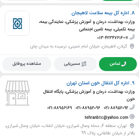
8.
اداره کل بیمه سلامت لاهیجان
وزارت بهداشت، درمان و آموزش پزشکی، نمایندگی بیمه،
بیمه تکمیلی، بیمه تامین اجتماعی
013-42347616~7
گیلان، لاهیجان، خیابان امام خمینی، نرسیده به میدان چای
تماس
مسیریابی
مشاهده پروفایل
9.
اداره کل انتقال خون استان تهران
وزارت بهداشت، درمان و آموزش پزشکی، پایگاه انتقال
خون
021-88956169
021-88952096
021-88952092
tehranbtc@yahoo.com
تهران، منطقه 6، محله وصال شیرازی، خیابان انقلاب، خیابان وصال شیرازی،
بالاتر از خیابان طالقانی، پلاک 99