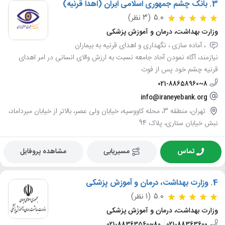
3.
بانک چشم جمهوری اسلامی ایران (اهدا قرنیه)
5.0
(3 نظر)
وزارت بهداشت، درمان و آموزش پزشکی
، آماده سازی ، نگهداری و اهدای قرنیه به بیماران
نیازمند، آگاه نمودن آحاد جامعه نسبت به ارزش والای انسانی در امر اهدای
قرنیه چشم خود پس از فوت
021-88658960~8
info@iraneyebank.org
تهران، منطقه 3، محله کاووسیه، خیابان ولی عصر، بالاتر از خیابان میرداماد،
نبش خیابان ستاری، پلاک 94
تماس
مسیریابی
مشاهده پروفایل
4.
وزارت بهداشت، درمان و آموزش پزشکی
5.0
(1 نظر)
وزارت بهداشت، درمان و آموزش پزشکی
021-88363560~80
021-88363600