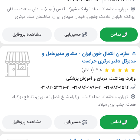
تهران، منطقه 2، محله ایوانک، شهرک قدس (غرب)، میدان صنعت، خیابان
ایوانک، خیابان فلامک جنوبی، خیابان سیمای ایران، ساختمان ستاد مرکزی
تماس
مسیریابی
مشاهده پروفایل
5.
سازمان انتقال خون ایران - مشاور مدیرعامل و
مدیرکل دفتر مرکزی حراست
5.0
(1 نظر)
وزارت بهداشت، درمان و آموزش پزشکی
021-82052311~2
021-88601891~2
021-88601594
تهران، منطقه 2، محله گیشا، بزرگراه شیخ فضل اله نوری، تقاطع بزرگراه
همت، جنب برج میلاد
تماس
مسیریابی
مشاهده پروفایل