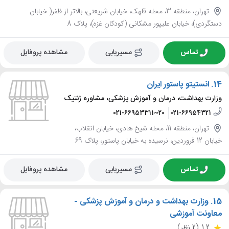
تهران، منطقه 3، محله قلهک، خیابان شریعتی، بالاتر از ظفر( خیابان
دستگردی)، خیابان علیپور مشکانی (کودکان غزه)، پلاک 8
تماس
مسیریابی
مشاهده پروفایل
14.
انستیتو پاستور ایران
وزارت بهداشت، درمان و آموزش پزشکی، مشاوره ژنتیک
021-66953311~20
021-66954321
تهران، منطقه 11، محله شیخ هادی، خیابان انقلاب،
خیابان 12 فروردین، نرسیده به خیابان پاستور، پلاک 69
تماس
مسیریابی
مشاهده پروفایل
15.
وزارت بهداشت و درمان و آموزش پزشکی -
معاونت آموزشی
1.2
(2 نظر)