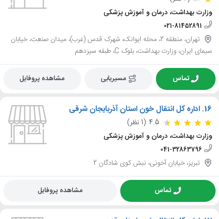
وزارت بهداشت، درمان و آموزش پزشکی
021-81452891
تهران، منطقه 2، محله ایوانک، شهرک قدس (غرب)، میدان صنعت، خیابان
سیمای ایران، وزارت بهداشت، بلوک C، طبقه سیزدهم
تماس
مسیریابی
مشاهده پروفایل
16.
اداره کل انتقال خون استان آذربایجان شرقی
4.5
(1 نظر)
وزارت بهداشت، درمان و آموزش پزشکی
041-32863796
تبریز، خیابان آخونی، نبش کوی شادگان 2
تماس
مشاهده پروفایل