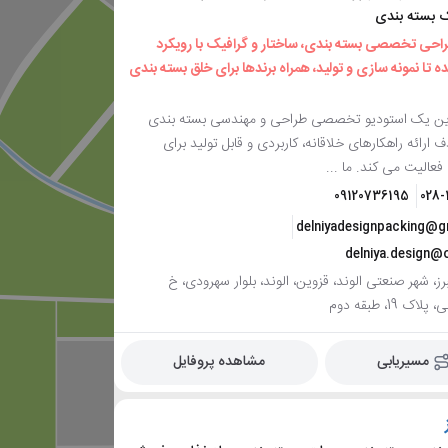
 بسته بندی
طراحی تخصصی بسته بندی، ساختار و گرافیک با رویکرد
ه تا نمونه سازی و تولید، همراه برندها برای خلق بسته بندی
این یک استودیو تخصصی طراحی و مهندسی بسته بندی
ارائه راهکارهای خلاقانه، کاربردی و قابل تولید برای
عالیت می کند. ما ...
09120736195
028-
delniyadesignpacking@g
delniya.design@
رز، شهر صنعتی الوند، قزوین، الوند، بلوار سهرودی، خ
 19، طبقه دوم
مسیریابی
مشاهده پروفایل