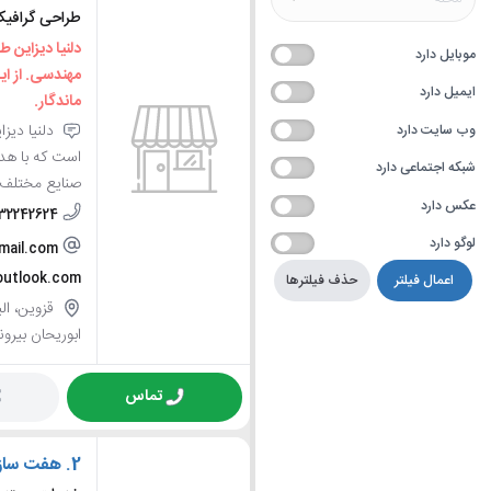
طراحی گرافیک
دلنیا دیزاین 
موبایل دارد
مهندسی. از اید
ایمیل دارد
ماندگار.
دلنیا دیز
وب سایت دارد
است که با هدف 
شبکه اجتماعی دارد
صنایع مختلف ف
عکس دارد
32242624
لوگو دارد
mail.com
outlook.com
اعمال فیلتر
حذف فیلترها
قزوین، الب
ابوریحان بیرونی، پلاک
تماس
2.
هفت ساز