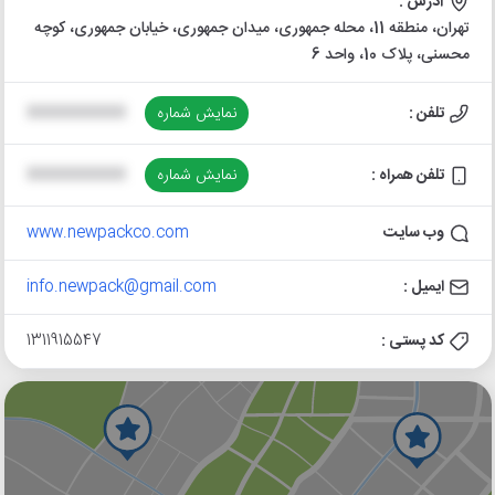
آدرس :
تهران، منطقه 11، محله جمهوری، میدان جمهوری، خیابان جمهوری، کوچه
محسنی، پلاک 10، واحد 6
تلفن :
نمایش شماره
XXXXXXXXXX
تلفن همراه :
نمایش شماره
XXXXXXXXXX
وب سایت
www.newpackco.com
ایمیل :
info.newpack@gmail.com
کد پستی :
1311915547