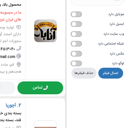
محصول بالا، 
ما در مجموعه
موبایل دارد
های ایران عز
ایمیل دارد
تولید وب
وب سایت دارد
مجوزات اعم از 
شبکه اجتماعی دارد
54513040
عکس دارد
mail.com
لوگو دارد
قم، جاده ق
هجدهم و بیستم،
اعمال فیلتر
حذف فیلترها
تماس
2.
آچوریا
بسته بندی خش
قند، بسته بن