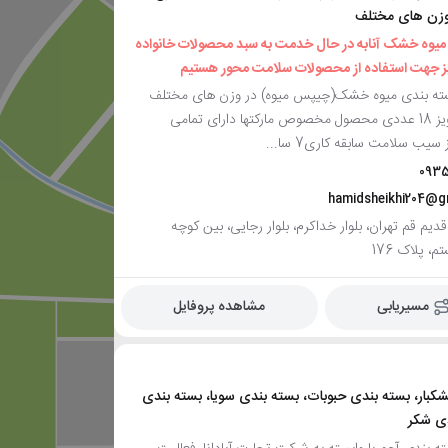
وزن های مختلف
 میوه خشک آنابه در حال خدمت به سبد محصولات خانواده
یز جهت استفاده از محصولات سلامت محور هستیم
سته بندی میوه خشک(چیپس میوه) در وزن های مختلف
دارای استند آویز 18 عددی محصول مخصوص مارکتها دارای تمامی
سیب سلامت سابقه کاری7 سا...
093
hamidsheikhi204@g
دیم قم تهران، بلوار خداکرم، بلوار رجایی، بین کوچه
 پلاک 176
مسیریابی
مشاهده پروفایل
کبار، بسته بندی حبوبات، بسته بندی سویا، بسته بندی
دی شکر