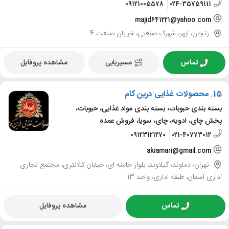
09121005578
024-35759111
majid641221@yahoo.com
زنجان، ابهر، شهرک صنعتی، خیابان صنعت 4
تماس
مسیریابی
مشاهده پروفایل
15.
محصولات غذایی درین کام
بسته بندی حبوبات، بسته بندی مواد غذایی، حبوبات،
پخش چای، ادویه، چای، سویا، فروش عمده
09123121270
021-40773012
akiamari@gmail.com
تهران، دماوند، گیلاوند، بلوار خامنه ای، خیابان کلانتری، مجتمع تجاری
اداری آسمان، طبقه اداری، واحد 13
تماس
مشاهده پروفایل