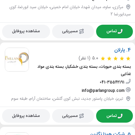
مرکزی، ساوه، میدان شهدا، خیابان امام خمینی، خیابان سید ابورضا، کوی
سیدابورضا 2
تماس
مسیریابی
مشاهده پروفایل
4.
پارلان
5.0
(1 نظر)
بسته بندی حبوبات، بسته بندی خشکبار، بسته بندی مواد
غذایی
041-35542191
info@parlangroup.com
تبریز، خیابان پاستور جدید، نبش کوی گلشن، ساختمان آرام، طبقه سوم
تماس
مسیریابی
مشاهده پروفایل
5.
شرکت همتا نگارین