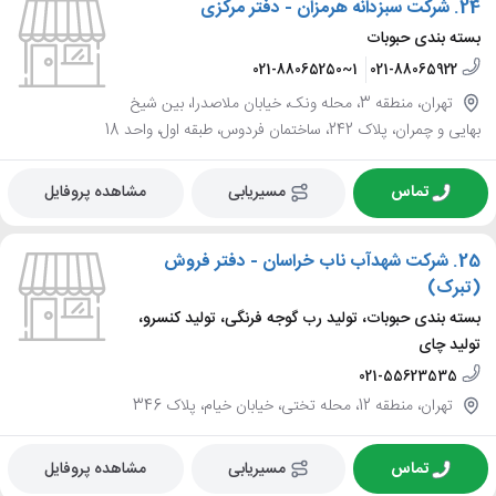
24.
شرکت سبزدانه هرمزان - دفتر مرکزی
بسته بندی حبوبات
021-88065250~1
021-88065922
تهران، منطقه 3، محله ونک، خیابان ملاصدرا، بین شیخ
بهایی و چمران، پلاک 242، ساختمان فردوس، طبقه اول، واحد 18
تماس
مسیریابی
مشاهده پروفایل
25.
شرکت شهدآب ناب خراسان - دفتر فروش
(تبرک)
بسته بندی حبوبات، تولید رب گوجه فرنگی، تولید کنسرو،
تولید چای
021-55623535
تهران، منطقه 12، محله تختی، خیابان خیام، پلاک 346
تماس
مسیریابی
مشاهده پروفایل