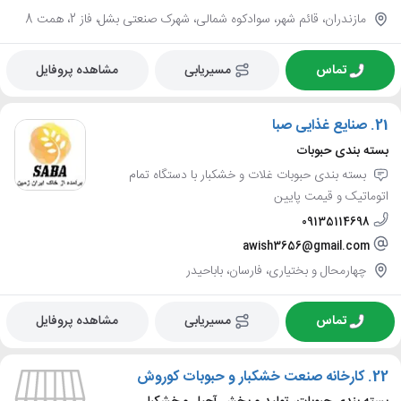
مازندران، قائم شهر، سوادکوه شمالی، شهرک صنعتی بشل، فاز 2، همت 8
تماس
مسیریابی
مشاهده پروفایل
21.
صنایع غذایی صبا
بسته بندی حبوبات
بسته بندی حبوبات غلات و خشکبار با دستگاه تمام
اتوماتیک و قیمت پایین
09135114698
awish3656@gmail.com
چهارمحال و بختیاری، فارسان، باباحیدر
تماس
مسیریابی
مشاهده پروفایل
22.
کارخانه صنعت خشکبار و حبوبات کوروش