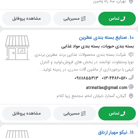
تهران، سه راه وامین
تماس
مسیریابی
مشاهده پروفایل
10.
صنایع بسته بندی عطرین
بسته بندی حبوبات، بسته بندی مواد غذایی
شرکت بسته بندی محصولات غذایی برند عطرین برندی
نوپا ومتفاوت، توانمند در بخش های فروش،تولید و کنترل
کیفی با برخورداری از ماشین آلات مدرن، در زمینه تولید...
09111855313
013-44860520
atrinatlas@gmail.com
گیلان، آستارا، خیابان امام، مجتمع زیبا کلام
تماس
مسیریابی
مشاهده پروفایل
11.
نیکو مهیار ارداق