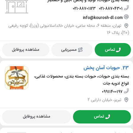
بسته بندی حبوبات، تولید و پخش آجیل و خشکبار
021-88701123
021-88704301
info@kourosh-dl.com
تهران، منطقه 6، محله ساعی، خیابان خالداسلامبولی (وزرا)، کوچه رفیعی
(20)، پلاک 16
تماس
مسیریابی
مشاهده پروفایل
23.
حبوبات آسان پخش
بسته بندی حبوبات، حبوبات بسته بندی، محصولات غذایی،
انواع ادویه جات
09911400197
تبریز، خیابان دارایی 2
تماس
مشاهده پروفایل