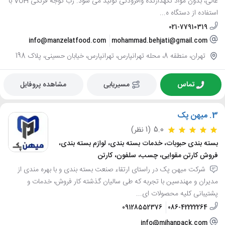
عالی، بدون مواد نگهدارنده وافزودنی تولید می شود. رب گوجه فرنگی VOH با
استفاده از دستگاه ه...
021-77910319
info@manzelatfood.com
mohammad.behjati@gmail.com
تهران، منطقه 8، محله تهرانپارس، تهرانپارس، خیابان حسینی، پلاک 198
تماس
مسیریابی
مشاهده پروفایل
3.
میهن پک
5.0
(1 نظر)
بسته بندی حبوبات، خدمات بسته بندی، لوازم بسته بندی،
فروش کارتن مقوایی، چسب، سلفون، کارتن
شرکت میهن پک در راستای ارتقاء صنعت بسته بندی و با بهره مندی از
مدیران و مهندسین با تجربه که طی سالیان گذشته کار فروش، خدمات و
پشتیبانی کلیه محصولات ای...
09128552376
086-42222264
info@mihanpack.com