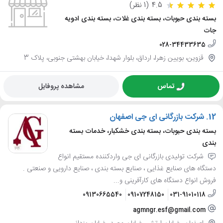
4.5
(1 نظر)
بسته بندی حبوبات، بسته بندی غلات، بسته بندی ادویه
جات
028-34433635
قزوین، بویین زهرا، ارداق، بلوار شهدا، خیابان بهشتی جنوبی، پلاک 3
تماس
مشاهده پروفایل
12.
شرکت بازرگانی ای جی اصفهان
بسته بندی حبوبات، بسته بندی خشکبار، خدمات بسته
بندی
شرکت تولیدی بازرگانی ای جی واردکننده مستقیم انواع
دستگاه های صنایع غذایی ، صنایع بسته بندی ، صنایع دارویی و صنعتی .
فروش انواع دستگاه های کارآفرینی و...
09130665540
09107248150
031-91010118
agmngr.esf@gmail.com