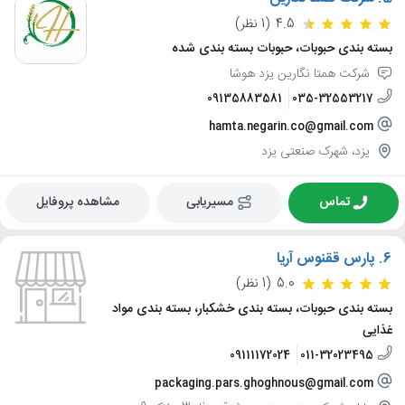
4.5
(1 نظر)
بسته بندی حبوبات، حبوبات بسته بندی شده
شرکت همتا نگارین یزد هوشا
09135883581
035-32553217
hamta.negarin.co@gmail.com
یزد، شهرک صنعتی یزد
تماس
مسیریابی
مشاهده پروفایل
6.
پارس ققنوس آریا
5.0
(1 نظر)
بسته بندی حبوبات، بسته بندی خشکبار، بسته بندی مواد
غذایی
09111172024
011-32023495
packaging.pars.ghoghnous@gmail.com