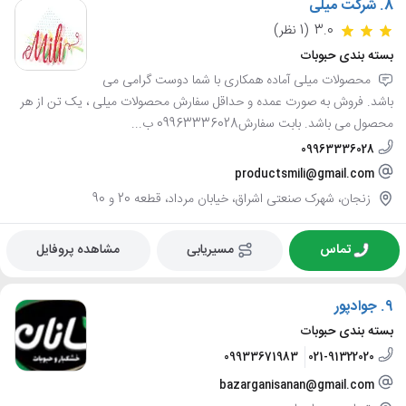
8.
شرکت میلی
3.0
(1 نظر)
بسته بندی حبوبات
محصولات میلی آماده همکاری با شما دوست گرامی می
باشد. فروش به صورت عمده و حداقل سفارش محصولات میلی ، یک تن از هر
محصول می باشد. بابت سفارش09963336028 ب...
09963336028
productsmili@gmail.com
زنجان، شهرک صنعتی اشراق، خیابان مرداد، قطعه 20 و 90
تماس
مسیریابی
مشاهده پروفایل
9.
جوادپور
بسته بندی حبوبات
09933671983
021-91322020
bazarganisanan@gmail.com