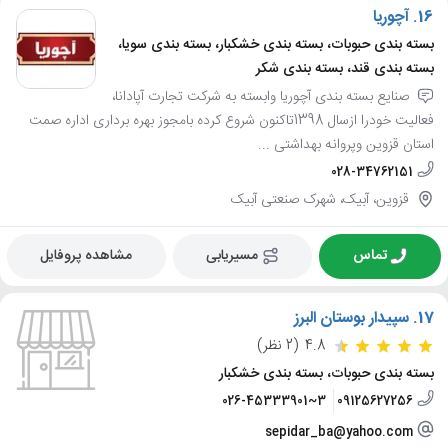
16.
آچوریا
بسته بندی حبوبات، بسته بندی خشکبار، بسته بندی سویا،
بسته بندی قند، بسته بندی شکر
صنایع بسته بندی آچوریا وابسته به شرکت تجارت آپادانا،
فعالیت خودرا ازسال 1398تاکنون شروع کرده بامجوز بهره برداری اداره صمت
استان قزوین وپروانه بهداشتی ...
028-34762151
قزوین، آبیک، شهرک صنعتی آبیک
تماس
مسیریابی
مشاهده پروفایل
17.
سپیدار بوستان البرز
4.8
(2 نظر)
بسته بندی حبوبات، بسته بندی خشکبار
026-45333901~3
09125627256
sepidar_ba@yahoo.com