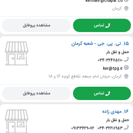
kerman2@chapar.co
کرمان
تماس
مشاهده پروفایل
15.
تی. پی. جی - شعبه کرمان
حمل و نقل بار
034-32475110
ker@tpg.ir
کرمان، خیابان امام جمعه، تقاطع کوچه 16 و 18
تماس
مشاهده پروفایل
16.
مهدی زاده
حمل و نقل بار
09133429072
034-32611953