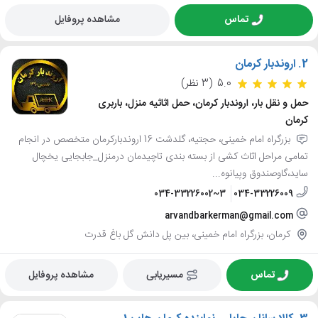
تماس
مشاهده پروفایل
2.
اروندبار کرمان
5.0
(3 نظر)
حمل و نقل بار، اروندبار کرمان، حمل اثاثیه منزل، باربری
کرمان
بزرگراه امام خمینی، حجتیه، گلدشت 16 اروندبارکرمان متخصص در انجام
تمامی مراحل اثاث کشی از بسته بندی تاچیدمان درمنزل_جابجایی یخچال
ساید،گاوصندوق وپیانوه...
034-33226002~3
034-33226009
arvandbarkerman@gmail.com
کرمان، بزرگراه امام خمینی، بین پل دانش گل باغ قدرت
تماس
مسیریابی
مشاهده پروفایل