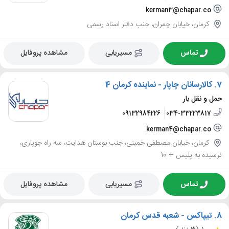
kerman3@chapar.co
کرمان، خیابان چمران، جنب دفتر اسناد رسمی
تماس
مسیریابی
مشاهده پروفایل
7.
کالارسانان چاپار - نماینده کرمان 4
حمل و نقل بار
09132984226
034-33223817
kerman4@chapar.co
کرمان، خیابان مصطفی خمینی، جنب بوستان هدایت، سه راه جوپاری،
نرسیده به پلیس + 10
تماس
مسیریابی
مشاهده پروفایل
8.
تیپاکس - شعبه قدس کرمان