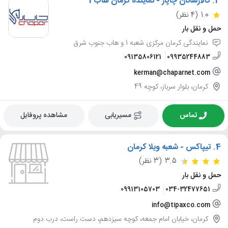
3.
کالارسانان چاپار - نماینده کرمان هاب 1
1.0
(4 نظر)
حمل و نقل بار
نمایندگی کرمان مرکزی شعبه 1 و هاب جنوب شرق
09135806121
09935244883
kerman@chaparnet.com
کرمان، بلوار سرباز، کوچه 49
تماس
مسیریابی
مشاهده پروفایل
4.
تیپاکس - شعبه ویلا کرمان
3.5
(3 نظر)
حمل و نقل بار
09913105703
034-32477651
info@tipaxco.com
کرمان، خیابان امام جمعه، کوچه سیزدهم، دست راست، درب دوم