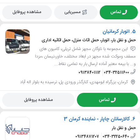
تماس
مسیریابی
مشاهده پروفایل
5.
اتوبار کرمانیان
حمل و نقل بار، اتوبار، حمل اثاث منزل، حمل اثاثیه اداری
این مجموعه با ناوگان مجهز شامل تریلی، کامیون های
مسقف وموکت شده مجهز در ابعاد مختلف، خاور،نیسان ،مزدا
و... با بیمه معتبر آماده ارسال بار به تمامی نقاط...
09138401112
034-32511600
کرمان، بزرگراه ابومهدی، کنارگذر ورودی پل، نرسیده به بلوار اله آباد
تماس
مشاهده پروفایل
6.
کالارسانان چاپار - نماینده کرمان 3
حمل و نقل بار
09134871207
034-32250640