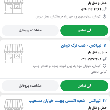
حمل و نقل بار
034-32119384
کرمان، بلوارجمهوری، چهارراه فرهنگیان، هتل پارس
تماس
مشاهده پروفایل
11.
تیپاکس - شعبه ارگ کرمان
حمل و نقل بار
034-32262408
کرمان، خیابان مهدیه، بین کوچه پنجم و هفتم، جنب
کبابی نخعی
تماس
مشاهده پروفایل
12.
تیپاکس - شعبه اکسس پوینت خیابان دستغیب
حمل و نقل بار