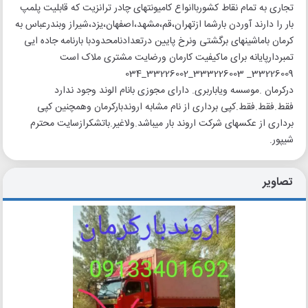
تجاری به تمام نقاط کشورباانواع کامیونتهای چادر ترانزیت که قابلیت پلمپ
بار را دارند آوردن بارشما ازتهران،قم،مشهد،اصفهان،یزد،شیراز وبندرعباس به
کرمان باماشینهای برگشتی ونرخ پایین درتعدادنامحدودبا بارنامه جاده ایی
تمبردارپایانه برای ماکیفیت کارمان ورضایت مشتری ملاک است
33226009_ 333226003_33226002_034
درکرمان .موسسه ویاباربری. دارای مجوزی بانام الوند وجود ندارد
فقط.فقط.فقط.کپی برداری از نام مشابه اروندبارکرمان وهمچنین کپی
برداری از عکسهای شرکت اروند بار میباشد.ولاغیر.باتشکرازسایت محترم
شیپور.
تصاویر