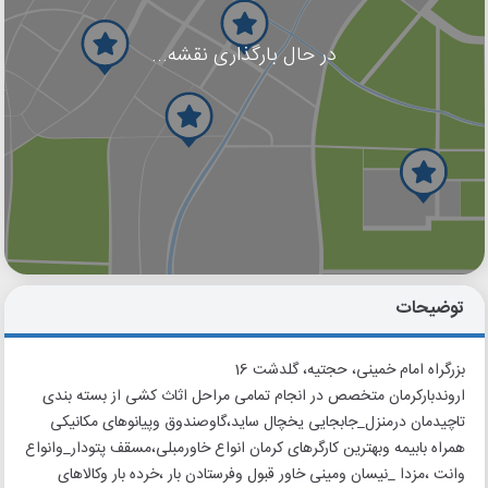
در حال بارگذاری نقشه...
گوگل
بلد
نشان
توضیحات
بزرگراه امام خمینی، حجتیه، گلدشت 16
اروندبارکرمان متخصص در انجام تمامی مراحل اثاث کشی از بسته بندی
تاچیدمان درمنزل_جابجایی یخچال ساید،گاوصندوق وپیانوهای مکانیکی
همراه بابیمه وبهترین کارگرهای کرمان انواع خاورمبلی،مسقف پتودار_وانواع
وانت ،مزدا _نیسان ومینی خاور قبول وفرستادن بار ،خرده بار وکالاهای