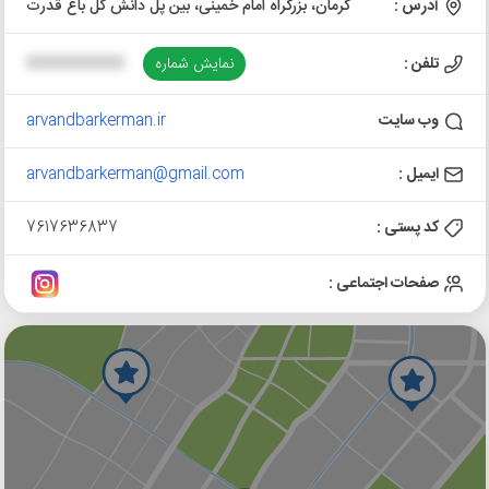
آدرس :
کرمان، بزرگراه امام خمینی، بین پل دانش گل باغ قدرت
تلفن :
نمایش شماره
XXXXXXXXXX
وب سایت
arvandbarkerman.ir
ایمیل :
arvandbarkerman@gmail.com
کد پستی :
7617636837
صفحات اجتماعی :