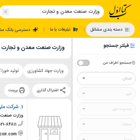
تبلیغات با ما
دسته بندی مشاغل
دسترسی بانک مش
|
|
فیلتر جستجو
وزارت صنعت معدن و تجارت
جستجو اطراف من
وزارت جهاد کشاورزی
تولید خوراک
اشتراک گذاری
پرینت
1.
شرکت ملی 
وزارت صنعت،
021-84811
coir.com