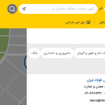
در
اغل
پنل اس ام اس
|
 دام و طیور و آبزیان
دامپروری و دامداری
بانک
فولاد ایران
 معدن و تجارت
021-84812221
nisco@nis