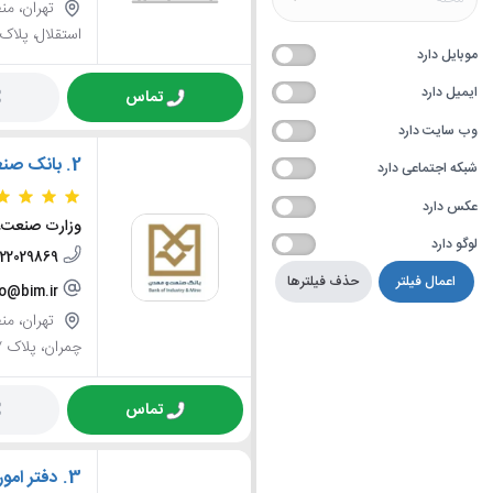
استقلال، پلاک 713
موبایل دارد
ایمیل دارد
تماس
وب سایت دارد
2.
بانک صنعت
شبکه اجتماعی دارد
عکس دارد
وزارت صنعت،
لوگو دارد
-22029869
اعمال فیلتر
حذف فیلترها
fo@bim.ir
چمران، پلاک ٢٩١٧
تماس
3.
دفتر امو