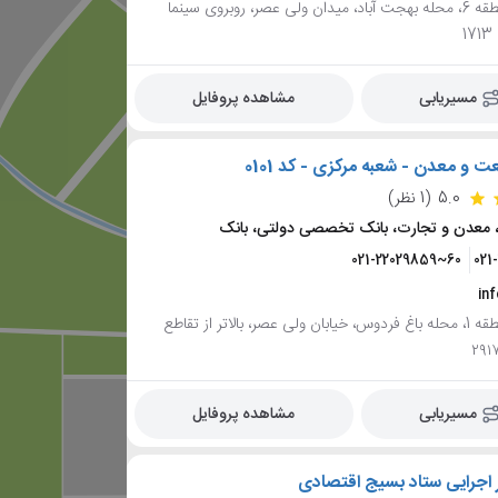
تهران، منطقه 6، محله بهجت آباد، میدان ولی عصر، روبروی سینما
1
مسیریابی
مشاهده پروفایل
 و معدن - شعبه مرکزی - کد 0101
5.0
(1 نظر)
 معدن و تجارت، بانک تخصصی دولتی، بانک
021-22029859~60
021
in
تهران، منطقه 1، محله باغ فردوس، خیابان ولی عصر، بالاتر از تقاطع
مسیریابی
مشاهده پروفایل
ر اجرایی ستاد بسیج اقتصادی