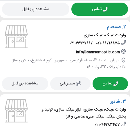
تماس
مشاهده پروفایل
2.
صمصام
واردات عینک، عینک سازی
021-66727667
021-66718875
info@samsamoptic.com
تهران، منطقه 12، محله فردوسی ، جمهوری، کوچه شاهرخ، نبش پاساژ
بنکدار، پلاک 32، واحد 16
تماس
مسیریابی
مشاهده پروفایل
3.
شادی
واردات عینک، عینک سازی، ابزار عینک سازی، تولید و
پخش عینک، عینک طبی، عدسی و لنز
021-44283457