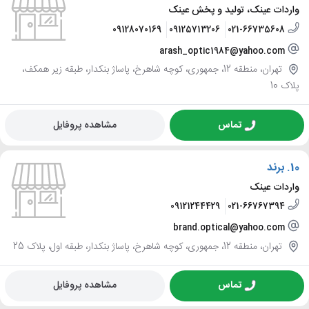
واردات عینک، تولید و پخش عینک
09128070169
09125713206
021-66735608
arash_optic1984@yahoo.com
تهران، منطقه 12، جمهوری، کوچه شاهرخ، پاساژ بنکدار، طبقه زیر همکف،
پلاک 10
تماس
مشاهده پروفایل
10.
برند
واردات عینک
09121244429
021-66767394
brand.optical@yahoo.com
تهران، منطقه 12، جمهوری، کوچه شاهرخ، پاساژ بنکدار، طبقه اول، پلاک 25
تماس
مشاهده پروفایل