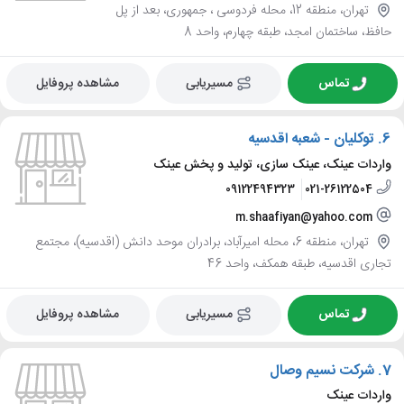
تهران، منطقه 12، محله فردوسی ، جمهوری، بعد از پل
حافظ، ساختمان امجد، طبقه چهارم، واحد 8
تماس
مسیریابی
مشاهده پروفایل
6.
توکلیان - شعبه اقدسیه
واردات عینک، عینک سازی، تولید و پخش عینک
09122494323
021-26122504
m.shaafiyan@yahoo.com
تهران، منطقه 6، محله امیرآباد، برادران موحد دانش (اقدسیه)، مجتمع
تجاری اقدسیه، طبقه همکف، واحد 46
تماس
مسیریابی
مشاهده پروفایل
7.
شرکت نسیم وصال
واردات عینک