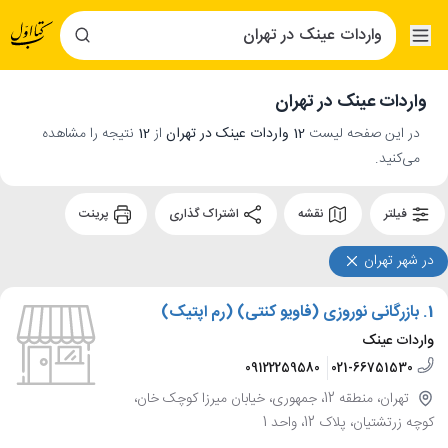
واردات عینک در تهران
در این صفحه لیست
12 واردات عینک در تهران
از
12
نتیجه را مشاهده
می‌کنید.
فیلتر
نقشه
اشتراک گذاری
پرینت
در شهر تهران
1.
بازرگانی نوروزی (فاویو کنتی) (رم اپتیک)
واردات عینک
09122259580
021-66751530
تهران، منطقه 12، جمهوری، خیابان میرزا کوچک خان،
کوچه زرتشتیان، پلاک 12، واحد 1