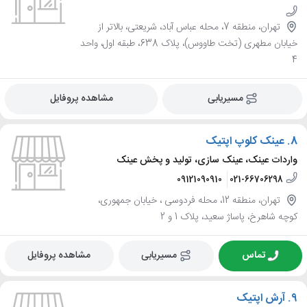
تهران، منطقه 7، محله عباس آباد، شریعتی، بالاتر از
خیابان مطهری (تخت طاووس)، پلاک 638، طبقه اول، واحد
4
مسیریابی
مشاهده پروفایل
8.
عینک کلوپ اپتیک
واردات عینک، عینک سازی، تولید و پخش عینک
09121090910
021-66706298
تهران، منطقه 12، محله فردوسی ، خیابان جمهوری،
کوچه شاهرخ، پاساژ سعید، پلاک 1 و 2
تماس
مسیریابی
مشاهده پروفایل
9.
آرش اپتیک