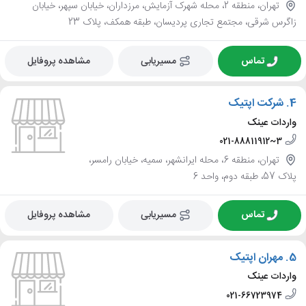
تهران، منطقه 2، محله شهرک آزمایش، مرزداران، خیابان سپهر، خیابان
زاگرس شرقی، مجتمع تجاری پردیسان، طبقه همکف، پلاک 23
تماس
مسیریابی
مشاهده پروفایل
4.
شرکت اپتیک
واردات عینک
021-88811912~3
تهران، منطقه 6، محله ایرانشهر، سمیه، خیابان رامسر،
پلاک 57، طبقه دوم، واحد 6
تماس
مسیریابی
مشاهده پروفایل
5.
مهران اپتیک
واردات عینک
021-66723974