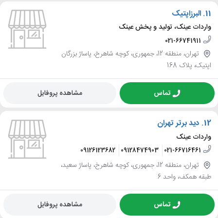
11.
البرزاپتیک
واردات عینک، تولید و پخش عینک
021-66741911
تهران، منطقه 12، جمهوری، کوچه شاهرخ، پاساژ بزرگان
اپتیک، پلاک 168
تماس
مشاهده پروفایل
12.
دید برتر تهران
واردات عینک
09126123682
09128474903
021-66716461
تهران، منطقه 12، جمهوری، کوچه شاهرخ، پاساژ سعید،
طبقه همکف، واحد 6
تماس
مشاهده پروفایل