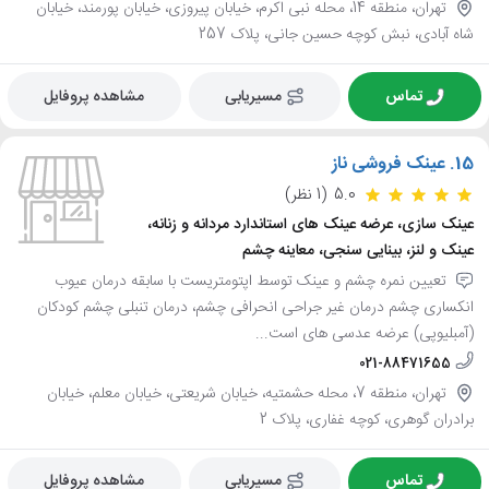
تهران، منطقه 14، محله نبی اکرم، خیابان پیروزی، خیابان پورمند، خیابان
شاه آبادی، نبش کوچه حسین جانی، پلاک 257
تماس
مسیریابی
مشاهده پروفایل
15.
عینک فروشی ناز
5.0
(1 نظر)
عینک سازی، عرضه عینک های استاندارد مردانه و زنانه،
عینک و لنز، بینایی سنجی، معاینه چشم
تعیین نمره چشم و عینک توسط اپتومتریست با سابقه درمان عیوب
انکساری چشم درمان غیر جراحی انحرافی چشم، درمان تنبلی چشم کودکان
(آمبلیوپی) عرضه عدسی های است...
021-88471655
تهران، منطقه 7، محله حشمتیه، خیابان شریعتی، خیابان معلم، خیابان
برادران گوهری، کوچه غفاری، پلاک 2
تماس
مسیریابی
مشاهده پروفایل