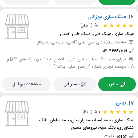
16.
عینک سازی موژانلی
5.0
(1 نظر)
عینک سازی، عینک طبی، عینک طبی آفتابی
ساخت عینک های طبی، طبی آفتابی، تدریجی، بایفوکال
021-44667519
تهران، منطقه 5، محله اکباتان، شهرک اکباتان، فاز 1، بین بلوک های 3 B و
4A، مجتمع تجاری شماره 9، راهرو اصلی، پلاک 9
تماس
مسیریابی
مشاهده پروفایل
17.
بهمن
5.0
(1 نظر)
عینک سازی، بیمه آسیا، بیمه پارسیان، بیمه سامان، بانک
کشاورزی، بانک سپه، نیروهای مسلح
021-66015156