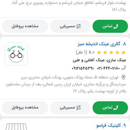
بهشت، بلوار ابریشم، تقاطع خیابان ابریشم و دستواره، روبروی برج علی آباد،
پلاک 181
تماس
مسیریابی
مشاهده پروفایل
8.
گالری عینک اندیشه سبز
5.0
(1 نظر)
عینک سازی، عینک آفتابی و طبی
09121545391
021-44407180
تهران، منطقه 5، محله پونک جنوبی، پونک، خیابان مخبری، بین
سردارجنگل و بزرگراه ستاری، خیابان ایران زمین شمالی، بعد از میدان سلحشور،
بالاتر از کوچه بهشت یکم، پلاک 17
تماس
مسیریابی
مشاهده پروفایل
9.
کلینیک فراسو