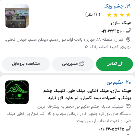
19.
چشم ویک
4.0
(1 نظر)
عینک سازی
021-66645100
تهران، منطقه 18، چهارراه یافت آباد، بلوار معلم، میدان معلم، خیابان تختی،
روبروی کمیته امداد، پلاک 16
تماس
مسیریابی
مشاهده پروفایل
20.
حکیم نور
عینک سازی، عینک آفتابی، عینک طبی، کلینیک چشم
پزشکی، تعمیرات، بیمه تکمیلی، لنز هارد، قوز قرنیه
کلینیک معاینه چشم حکیم نور مجهز به پیشرفته ترین
دستگاه های روز کره جنوبی کادر درمانی مجرب و نام آشنا تنوع بی نظیر عینک
طبی و قدرت انتخاب از ببین بهت...
021-46055945