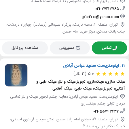
تمامی فریم ها و عینکها تکفروشی به قیمت عمده هستند.
021-77213765
g2ar2000@yahoo.com
تهران، منطقه 4، محله نارمک، بزرگراه سلیمانی (رسالت)، چهارراه دردشت،
جنب بانک مسکن، مرکز خرید امام حسن
تماس
مسیریابی
مشاهده پروفایل
11.
اپتومتریست سعید عباس آبادی
5.0
(3 نظر)
عینک سازی، عینکسازی، تجویز عینک و لنز، عینک طبی و
آفتابی، تجویز عینک، عینک طبی، عینک آفتابی
اپتومتریست سعید عباس آبادی: معاینه چشم تجویز عینک و لنز تماسی
درمان تنبلی چشم عینکسازی
021-55743637
تهران، منطقه 17، خیابان امام زاده حسن، نبش خیابان فریدون احمدی،
کلینیک دکتر دوانی، طبقه 2