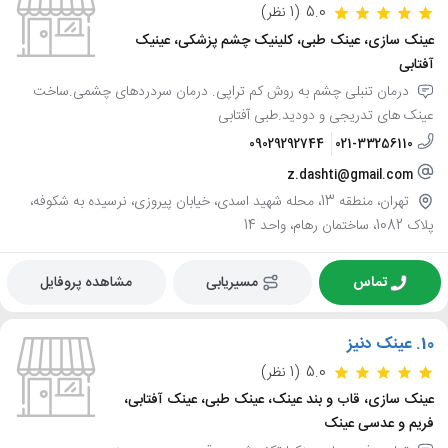
5.0
(1 نظر)
عینک سازی، عینک طبی، کلینیک چشم پزشکی، عینیک
آفتابی
درمان تنبلی چشم به روش کم تراپی. درمان سردردهای چشمی.ساخت
عینک های تدریجی و دودید.طبی آفتابی
09029292744
021-33256110
z.dashti@gmail.com
تهران، منطقه 13، محله شهید اسدی، خیابان پیروزی، نرسیده به شکوفه،
پلاک 1082، ساختمان رهام، واحد 14
تماس
مسیریابی
مشاهده پروفایل
10.
عینک دنیز
5.0
(1 نظر)
عینک سازی، قاب و بند عینک، عینک طبی، عینک آفتابی،
فریم و عدسی عینک