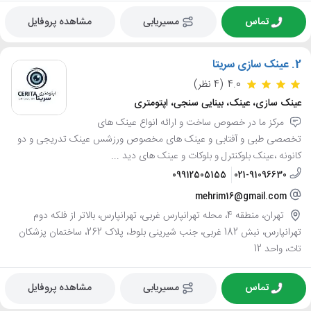
تماس
مسیریابی
مشاهده پروفایل
2.
عینک سازی سریتا
4.0
(4 نظر)
عینک سازی، عینک، بینایی سنجی، اپتومتری
مرکز ما در خصوص ساخت و ارائه انواع عینک های
تخصصی طبی و آفتابی و عینک های مخصوص ورزشس عینک تدریجی و دو
کانونه ،عینک بلوکنترل و بلوکات و عینک های دید ...
09912505155
021-91096630
mehrim16@gmail.com
تهران، منطقه 4، محله تهرانپارس غربی، تهرانپارس، بالاتر از فلکه دوم
تهرانپارس، نبش 182 غربی، جنب شیرینی بلوط، پلاک 262، ساختمان پزشکان
تات، واحد 12
تماس
مسیریابی
مشاهده پروفایل