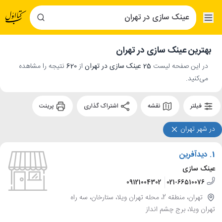
بهترین عینک سازی در تهران
در این صفحه لیست
25 عینک سازی در تهران
از
620
نتیجه را مشاهده
می‌کنید.
فیلتر
نقشه
اشتراک گذاری
پرینت
در شهر تهران
1.
دیدآفرین
عینک سازی
09121004302
021-66510076
تهران، منطقه 2، محله تهران ویلا، ستارخان، سه راه
تهران ویلا، برج چشم انداز