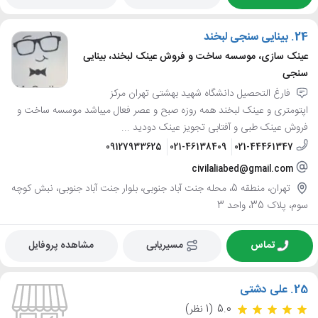
24.
بینایی سنجی لبخند
عینک سازی، موسسه ساخت و فروش عینک لبخند، بینایی
سنجی
فارغ التحصیل دانشگاه شهید بهشتی تهران مرکز
اپتومتری و عینک لبخند همه روزه صبح و عصر فعال میباشد موسسه ساخت و
فروش عینک طبی و آفتابی تجویز عینک دودید ...
09127933625
021-46138409
021-44461347
civilaliabed@gmail.com
تهران، منطقه 5، محله جنت آباد جنوبی، بلوار جنت آباد جنوبی، نبش کوچه
سوم، پلاک 35، واحد 3
تماس
مسیریابی
مشاهده پروفایل
25.
علی دشتی
5.0
(1 نظر)