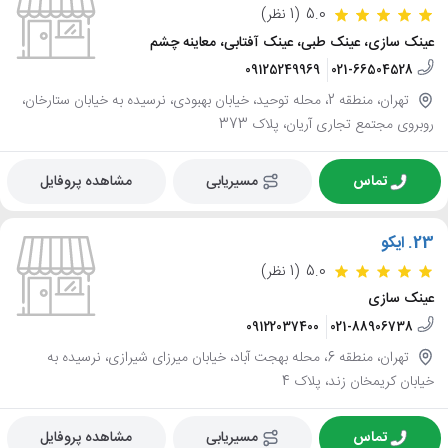
5.0
(1 نظر)
عینک سازی، عینک طبی، عینک آفتابی، معاینه چشم
09125249969
021-66504528
تهران، منطقه 2، محله توحید، خیابان بهبودی، نرسیده به خیابان ستارخان،
روبروی مجتمع تجاری آریان، پلاک 373
تماس
مسیریابی
مشاهده پروفایل
23.
ایکو
5.0
(1 نظر)
عینک سازی
09122037400
021-88906738
تهران، منطقه 6، محله بهجت آباد، خیابان میرزای شیرازی، نرسیده به
خیابان کریمخان زند، پلاک 4
تماس
مسیریابی
مشاهده پروفایل