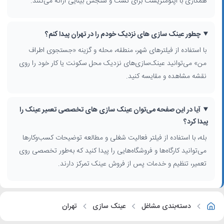
همکاری با اپتومتریست برای تست و سنجش بینایی ارائه می‌کنند.
برای انتخاب آگاهانه از میان نتایج
عینک سازی در تهران
به نکات زیر توجه
کنید:
چطور عینک سازی های نزدیک خودم را در تهران پیدا کنم؟
ملاحظه امتیاز و نظرات کاربران برای سنجش کیفیت خدمات و رضایت
با استفاده از فیلترهای شهر، منطقه، محله و گزینه «جستجوی اطراف
مشتریان قبلی
من» می‌توانید عینک‌سازی‌های نزدیک محل سکونت یا کار خود را روی
بررسی نوع فعالیت شغلی: عینک‌سازی طبی، تعمیر تخصصی عینک، فروش لنز،
نقشه مشاهده و مقایسه کنید.
عینک آفتابی یا ترکیبی از همه
انتخاب محله و محدوده شهر متناسب با محل سکونت یا محل کار جهت کاهش
زمان رفت‌وآمد
آیا در این صفحه می‌توان عینک سازی های تخصصی تعمیر عینک را
توجه به برندهای عینک و لنز ارائه شده در توضیحات کسب‌وکار (فریم‌های طبی،
پیدا کرد؟
فشن و ورزشی)
با استفاده از نقشه و فیلترهای این صفحه می‌توانید نزدیک‌ترین و
بله، با استفاده از فیلتر فعالیت شغلی و مطالعه توضیحات کسب‌وکارها
مناسب‌ترین فروشگاه یا کارگاه را پیدا کرده و برای خرید عینک، ساخت عینک
می‌توانید کارگاه‌ها و فروشگاه‌هایی را پیدا کنید که به‌طور تخصصی روی
جدید یا تعمیر فریم فعلی خود تصمیم‌گیری کنید.
تعمیر، تنظیم و خدمات پس از فروش عینک تمرکز دارند.
دسته‌بندی مشاغل
عینک سازی
تهران