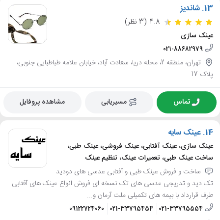
13.
شاندیز
4.8
(3 نظر)
عینک سازی
021-88682979
تهران، منطقه 2، محله دریا، سعادت آباد، خیابان علامه طباطبایی جنوبی،
پلاک 17
تماس
مسیریابی
مشاهده پروفایل
14.
عینک سایه
عینک سازی، عینک آفتابی، عینک فروشی، عینک طبی،
ساخت عینک طبی، تعمیرات عینک، تنظیم عینک
ساخت و فروش عینک طبی و آفتابی عدسی های دودید
تک دید و تدریجی عدسی های تک نسخه ای فروش انواع عینک های آفتابی
طرف قرارداد با بیمه های تکمیلی ملت آرمان و...
09122724060
021-33795454
021-33795554