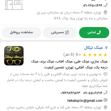
021-66501464
تهران، منطقه 2، محله دریان نو، ستارخان، بین پل
ستارخان و سه راه تهران ویلا، پلاک 578
تماس
مسیریابی
مشاهده پروفایل
7.
عینک تیکال
5.0
(5 نظر)
عینک سازی، عینک طبی، عینک آفتاب، عینک برند، عینک
درجه یک، عینک آفتابی، تهران، تضمین کیفیت
ما بهترین و جدید ترین عینک آفتابی و طبی را با 6 ماه خدمات پس از
فروش رایگان و تضمین کیفیت با قیمتی مناسب و کیفتی درجه یک در اختیار
شما میگذاریم، لطفا ...
09229846563
021-55061614
tiekaloptic@gmail.com
تهران، منطقه 16، محله علی آباد و نازی آباد شرقی، خیابان رجایی، میدان