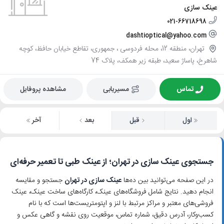
عینک سازی
021-66718698
dashtioptical@yahoo.com
تهران، منطقه 12، محله فردوسی ، جمهوری، تقاطع خیابان حافظ، کوچه
شاهرخ، پاساژ سعید، طبقه زیر همکف، پلاک 74
تماس
مسیریابی
مشاهده پروفایل
اول
قبل
بعد
آخر
جستجوی عینک سازی در تهران؛ از عینک طبی تا تعمیر حرفه‌ای
در این صفحه می‌توانید بین ده‌ها
عینک سازی در تهران
جستجو و مقایسه
انجام دهید. نتایج شامل فروشگاه‌های عینک، کارگاه‌های ساخت عینک، عینک
فروشی‌های معتبر و مراکز مرتبط با لنز و اپتومتریست‌ها است که با نام
کسب‌وکار، آدرس دقیق، شماره تماس، موقعیت روی نقشه و گاهی عکس و