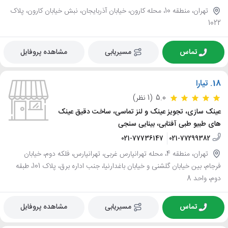
تهران، منطقه 10، محله کارون، خیابان آذربایجان، نبش خیابان کارون، پلاک
1022
تماس
مسیریابی
مشاهده پروفایل
18.
تیارا
5.0
(1 نظر)
عینک سازی، تجویز عینک و لنز تماسی، ساخت دقیق عینک
های طبیو طبی آفتابی، بینایی سنجی
021-77736147
021-77299382
تهران، منطقه 4، محله تهرانپارس غربی، تهرانپارس، فلکه دوم، خیابان
فرجام، بین خیابان گلشنی و خیابان باغدارنیا، جنب اداره برق، پلاک 101، طبقه
دوم، واحد 8
تماس
مسیریابی
مشاهده پروفایل