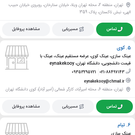
تهران، منطقه 2، محله تهران ویلا، خیابان ستارخان، روبروی خیابان حبیب
الهی، نبش تاکستان، پلاک 359
تماس
مسیریابی
مشاهده پروفایل
5.
کوی
عینک سازی، عینک کوی، عرضه مستقیم عینک، عینک با
قیمت دانشجویی، دانشگاه تهران، eynakekooy
09353295721
021-88497143
eynakekooy@chmail.ir
تهران، منطقه 6، محله امیرآباد، کارگر شمالی (امیر آباد)، کوی دانشگاه تهران
تماس
مسیریابی
مشاهده پروفایل
6.
تیام
عینک سازی