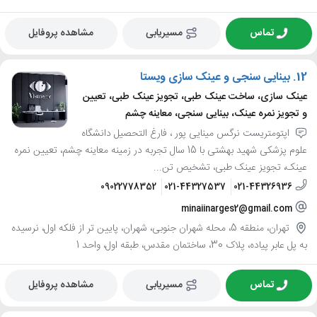
تماس
مسیریابی
مشاهده پروفایل
12.
بینایی سنجی و عینک سازی ویستا
عینک سازی، ساخت عینک طبی، تجویز عینک طبی، تعیین
و تجویز نمره عینک، بینایی سنجی، معاینه چشم
اپتومتریست نرگس مینایی پور ، فارغ التحصیل دانشگاه
علوم پزشکی شهید بهشتی با 15 سال تجربه در زمینه معاینه چشم، تعیین نمره
عینک، تجویز عینک طبی، تشخیص تن...
09022778352
021-44327537
021-44326936
minaiinarges2@gmail.com
تهران، منطقه 5، محله شهران جنوبی، شهران، پایین تر از فلکه اول، نرسیده
به پل عابر پیاده، پلاک 30، ساختمان مقدس، طبقه اول، واحد 1
تماس
مسیریابی
مشاهده پروفایل