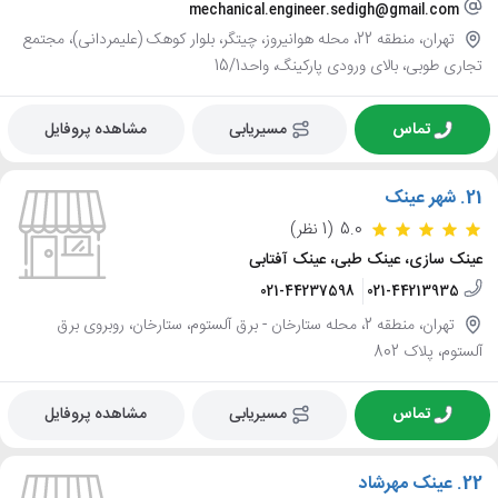
mechanical.engineer.sedigh@gmail.com
تهران، منطقه 22، محله هوانیروز، چیتگر، بلوار کوهک (علیمردانی)، مجتمع
تجاری طوبی، بالای ورودی پارکینگ، واحد15/1
تماس
مسیریابی
مشاهده پروفایل
21.
شهر عینک
5.0
(1 نظر)
عینک سازی، عینک طبی، عینک آفتابی
021-44237598
021-44213935
تهران، منطقه 2، محله ستارخان - برق آلستوم، ستارخان، روبروی برق
آلستوم، پلاک 802
تماس
مسیریابی
مشاهده پروفایل
22.
عینک مهرشاد