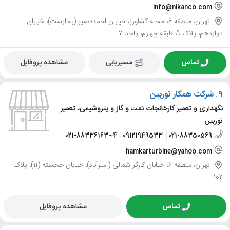
info@nikanco.com
تهران، منطقه 6، محله کشاورز، خیابان احمدقصیر (بخارست)، خیابان
دوازدهم، پلاک 9، طبقه چهارم، واحد 7
تماس
مسیریابی
مشاهده پروفایل
9.
شرکت همکار توربین
نگهداری و تعمیر کارخانجات نفت و گاز و پتروشیمی، تعمیر
توربین
021-88336163~4
09121949533
021-88350569
hamkarturbine@yahoo.com
تهران، منطقه 6، خیابان کارگر شمالی (امیرآباد)، خیابان خجسته (11)، پلاک
102
تماس
مشاهده پروفایل