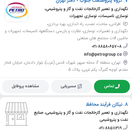
7.
گروه پتروصنعت جنوب - دفتر تهران
نگهداری و تعمیر کارخانجات نفت و گاز و پتروشیمی،
نوسازی تاسیسات، نوسازی تجهیزات
طراحی، ساخت، نصب، راه اندازی، بهره برداری،
نگهداری و تعمیرات، نوسازی، نظارت و بازرسی دستگاهها، تاسیسات، تجهیزات و
ماشین الات مجتمع های صنعتی
021-88580657~8
info@petrogroup.co
تهران، منطقه 2، محله سپهر، شهرک قدس (غرب)، بلوار دادمان، خیابان فخار
مقدم، کوچه گلبرگ یکم غربی، پلاک 5
تماس
مسیریابی
مشاهده پروفایل
8.
نیکان فرآیند محافظ
نگهداری و تعمیر کارخانجات نفت و گاز و پتروشیمی، صنایع
نفت و پتروشیمی
021-88511319