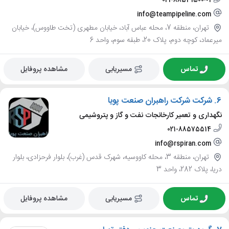
021-88531500~1
info@teampipeline.com
تهران، منطقه 7، محله عباس آباد، خیابان مطهری (تخت طاووس)، خیابان
میرعماد، کوچه دوم، پلاک 20، طبقه سوم، واحد 6
تماس
مسیریابی
مشاهده پروفایل
6.
شرکت شرکت راهبران صنعت پویا
نگهداری و تعمیر کارخانجات نفت و گاز و پتروشیمی
021-88575514
info@rspiran.com
تهران، منطقه 3، محله کاووسیه، شهرک قدس (غرب)، بلوار فرحزادی، بلوار
دریا، پلاک 282، واحد 3
تماس
مسیریابی
مشاهده پروفایل