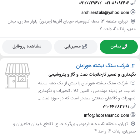
09120729672
021-86082402
arshiaestaki@yahoo.com
تهران، منطقه 3، محله کاووسیه، خیابان آفریقا (جردن)، بلوار ستاری، نبش
مدیر، پلاک 2، واحد 7
تماس
مسیریابی
مشاهده پروفایل
3.
شرکت سنگ نبشته هورامان
نگهداری و تعمیر کارخانجات نفت و گاز و پتروشیمی
شرکت سنگ نبشته هورامان با بیش از یک دهه سابقه
فعالیت در زمینه مهندسی ، تامین کالا ، تعمیرات و نگهداری
تجهیزات و کالاهای صنعتی مفتخر است که در حوزه نفت...
021-44383391
info@hooramanco.com
تهران، منطقه 5، محله فردوس، بزرگراه جناح، تقاطع خیابان طاهریان و
صفویان، پلاک 4، واحد 4