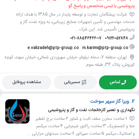
پتروشیمی با تیمی متخصص و پاسخ گو
شرکت پیشگامان تجارت و توسعه پایدار در سال 1385 با هدف ارائه
خدمات مهندسی و تأمین تجهیزات صنایع زیربنایی، به ویژه نفت، گاز و
پتروشیمی تأسیس شد. این شرک...
021-88546466~7
09122052848
e.valizadeh@ptp-group.co
m.karimi@ptp-group.co
تهران، منطقه 7، محله نیلوفر، خیابان سهروردی شمالی، خیابان سهند، کوچه
کوروش، پلاک 34، طبقه سوم
تماس
مسیریابی
مشاهده پروفایل
2.
ویرا گاز سپهر سوخت
نگهداری و تعمیر کارخانجات نفت و گاز و پتروشیمی
1-ساخت مخزن سقف ثابت و شناور 2-ساخت برج تقطیر
خلا و اتمسفریک 3-ساخت راکتور شیمیایی 4-ساخت میکسر
و استاتیک میکسر 5-ساخت سپراتور 6-ساخت مبدلهای حرارتی ...