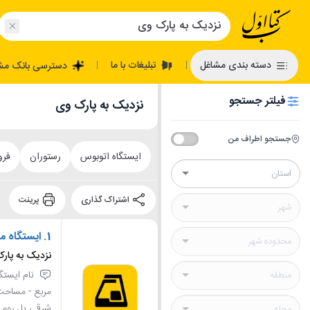
تبلیغات با ما
دسته بندی مشاغل
دسترسی بانک مش
|
|
فیلتر جستجو
نزدیک به پارک وی
جستجو اطراف من
ایستگاه اتوبوس
رستوران
فر
اشتراک گذاری
پرینت
1.
ایستگاه م
نزدیک به پارک
شرقی پل روم