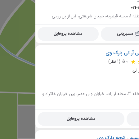
021
تی، قبل از پل رومی
مسیریابی
مشاهده پروفایل
ی آر تی پارک وی
5.0
(1 نظر)
 تی
تهران، منطقه 3، محله آرارات، خیابان ولی عصر، بین خیابان خاکزاد و
مشاهده پروفایل
سیم - شعبه پارک وی