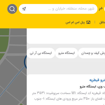
در
اغل
پنل اس ام اس
|
وش کیف و چمدان
ایستگاه مترو
ایستگاه بی آر تی
کلینیک دندانپزشک
ترو قیطریه
 وی، ایستگاه مترو
نام ایستگاه: قیطریه کد ایستگاه: W1 مساحت سرپوشیده: 3531 متر
مربع - مساحت فضای باز: 350 متر مربع ورودی های ایستگاه: 1- جنوب
ی