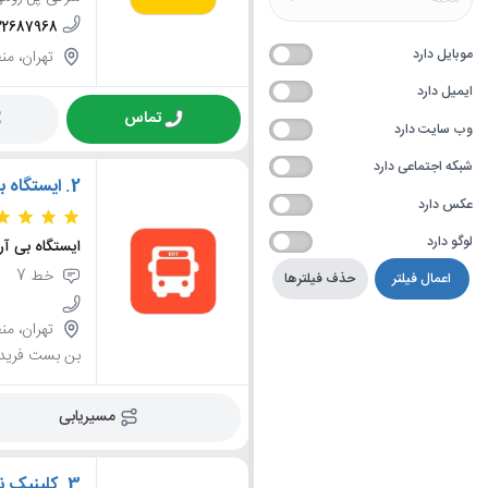
-22687968
موبایل دارد
تهران، منطقه 1، محله قیطریه، خیابان شریع
ایمیل دارد
تماس
وب سایت دارد
شبکه اجتماعی دارد
2.
ایستگاه ب
عکس دارد
لوگو دارد
ایستگاه بی آر
خط 7
اعمال فیلتر
حذف فیلترها
بن بست فرید
مسیریابی
3.
کلینیک ن