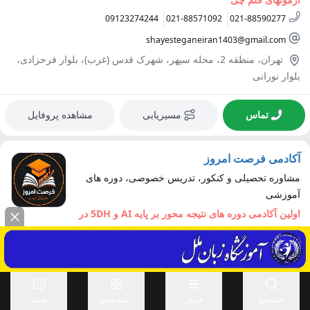
09123274244
021-88571092
021-88590277
shayesteganeiran1403@gmail.com
تهران، منطقه 2، محله سپهر، شهرک قدس (غرب)، بلوار فرحزادی،
بلوار نورانی
تماس
مسیریابی
مشاهده پروفایل
آکادمی فرصت امروز
مشاوره تحصیلی و کنکور، تدریس خصوصی، دوره های
آموزشی
اولین آکادمی دوره های نتیجه محور بر پایه AI و 5DH در
ایران
آکادمی فرصت امروز (femrooz.ir) زیرمجموعه هلدینگ تحقیق و
توسعه اقتصادی آیریا و یک آکادمی نتیجه محور است که با تمرکز بر
اقتصاد واقعی، آینده پژوهی و هو...
جستجو
فیلتر
دسته بندی
نقشه
09027584220