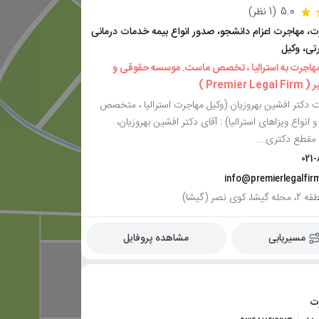
5.0
(1 نظر)
، مهاجرت اعزام دانشجو، صدور انواع بیمه خدمات درمانی
رتی، وکیل
مهاجرت به استرالیا ، تخصص ماست. موسسه حقوقی و
Premie )
ت دکتر افشین بهروزیان (وکیل مهاجرت استرالیا ، متخصص
 انواع ویزاهای استرالیا) : آقای دکتر افشین بهروزیان،
مقطع دکتری...
021
info@premierlegalfir
وی نصر (گیشا)
مسیریابی
مشاهده پروفایل
ت