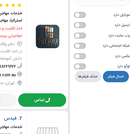
خدمات مهاجرت
موبایل دارد
استرالیا، مهاج
ایمیل دارد
اخذ اقامت و 
مهاجرتی پریمیر ( r Legal Firm
وب سایت دارد
دفتر وکال
شبکه اجتماعی دارد
در اخذ اقامت و
عکس دارد
دانش آموخته 
لوگو دارد
-88269626
m.com.au
اعمال فیلتر
حذف فیلترها
تهران، منطقه 2، محله گیشا، ک
تماس
2.
فیدس
خدمات مهاجر