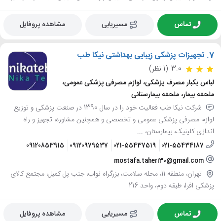
تماس
مسیریابی
مشاهده پروفایل
7.
تجهیزات پزشکی زیبایی بهداشتی نیکا طب
3.0
(1 نظر)
لباس یکبار مصرف پزشکی، لوازم مصرفی پزشکی عمومی،
ملحفه بیمار، ملحفه بیمارستانی
شرکت نیکا طب فعالیت خود را در سال 1390 در صنعت پزشکی و توزیع
لوازم مصرفی پزشکی عمومی و تخصصی و همچنین مشاوره، تجهیز و راه
اندازی کلینیک، بیمارستان، ...
09120853915
09120979537
021-55437519
021-55434187
mostafa.taheri30@gmail.com
تهران، منطقه 11، محله سلامت، بزرگراه نواب، جنب پل کمیل، مجتمع کالای
پزشکی افرا، طبقه دوم، واحد 216
تماس
مسیریابی
مشاهده پروفایل