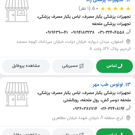
12.
تجهیزات پزشکی راتا
5.0
(1 نظر)
تجهیزات پزشکی یکبار مصرف، لباس یکبار مصرف پزشکی،
تجهیزات پزشکی ملحفه
09196390041
09194183238
031-32404558
اصفهان، میدان دروازه، خیابان دولت، خیابان میرداماد، کوچه مسجد
الرحیم، پلاک 126، واحد 8
تماس
مسیریابی
مشاهده پروفایل
13.
لوتوس طب مهر
تجهیزات پزشکی یکبار مصرف، لباس یکبار مصرف پزشکی،
ملحفه دوسر کش، رول ملحفه، روبالشتی
09360387714
026-32408192
کرج، منطقه 9، خیابان شهدا، خیابان مظاهری