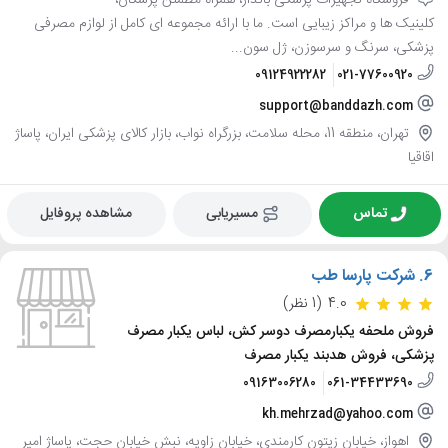
کلینیک ها و مراکز زیبایی است. ما با ارائه مجموعه ای کامل از لوازم مصرفی
پزشکی، سرنگ و سرسوزن، ژل سون...
09124922282
021-77600920
support@banddazh.com
تهران، منطقه 11، محله سلامت، بزرگراه نواب، بازار کالای پزشکی ایران، پاساژ
اقاقیا
تماس
مسیریابی
مشاهده پروفایل
6.
شرکت پارسا طب
4.0
(1 نظر)
فروش ملحفه یکبارمصرف دوسر کش، لباس یکبار مصرف
پزشکی، فروش هدبند یکبار مصرف
09163006280
061-34433690
kh.mehrzad@yahoo.com
اهواز، خیابان زیتون کارمندی، خیابان زاویه، نبش خیابان حجت، پاساژ امیر