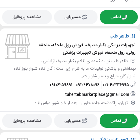
تماس
مسیریابی
مشاهده پروفایل
11.
طاهر طب
تجهیزات پزشکی یکبار مصرف، فروش رول ملحفه، ملحفه
رولی، رول ملحفه، فروش تجهیزات پزشکی
طاهر طب تولید کننده ی اقلام یکبار مصرف آرایشی ،
بهداشتی و پزشکی تولیدات ما به شرح زیر است : گان کلاه شلوار بلوز کلاه
شلوار گان جراح و بیمار شلوار ت...
09106259891
09126478096
021-40336995
tahertebmarketplace@gmail.com
تهران، پاکدشت، جاده خاوران، بعد از خاورشهر، عباس آباد
تماس
مسیریابی
مشاهده پروفایل