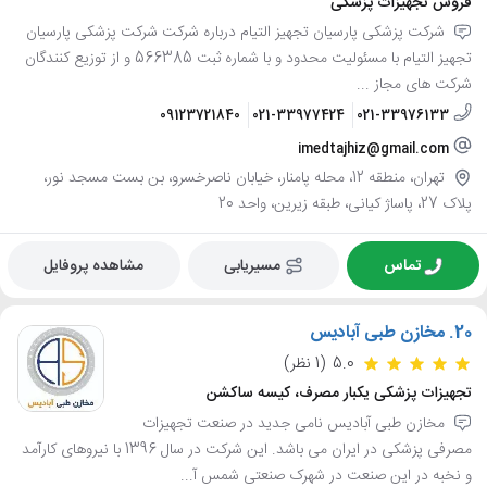
فروش تجهیزات پزشکی
شرکت پزشکی پارسیان تجهیز التیام درباره شرکت شرکت پزشکی پارسیان
تجهیز التیام با مسئولیت محدود و با شماره ثبت 566385 و از توزیع کنندگان
شرکت های مجاز ...
09123721840
021-33977424
021-33976133
imedtajhiz@gmail.com
تهران، منطقه 12، محله پامنار، خیابان ناصرخسرو، بن بست مسجد نور،
پلاک 27، پاساژ کیانی، طبقه زیرین، واحد 20
تماس
مسیریابی
مشاهده پروفایل
20.
مخازن طبی آبادیس
5.0
(1 نظر)
تجهیزات پزشکی یکبار مصرف، کیسه ساکشن
مخازن طبی آبادیس نامی جدید در صنعت تجهیزات
مصرفی پزشکی در ایران می باشد. این شرکت در سال 1396 با نیروهای کارآمد
و نخبه در این صنعت در شهرک صنعتی شمس آ...