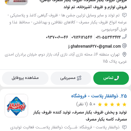
فروش ظروف یکبار مصرف، ظروف یکبار مصرف گیاهی،
فروش لوازم و ظروف آشپزخانه، تم تولد
تم تولد و سایر وسایل تزئین جشن ها - ظروف گیاهی کاغذ و پلاستیکی -
عرضه انواع ظروف یکبار مصرف - کالاهای نظافتی و بهداشتی - محافظ غذا و
فویل آلومینیومی
09370060046
09126121544
021-55343422
j.ghahremani6270@gmail.com
تهران، منطقه 16، محله نازی آباد، نازی آباد، بازار دوم، خیابان برادران احدی
غربی، پلاک 115
تماس
مسیریابی
مشاهده پروفایل
25.
ذوالفقار پلاست - فروشگاه
5.0
(1 نظر)
تولید و پخش ظروف یکبار مصرف، تولید کننده ظروف یکبار
مصرف، کاسه یکبار مصرف
ذوالفقار پلاست - فروشگاه: شــرکت ذوالفقار پلاســت فعالیت تولیدی