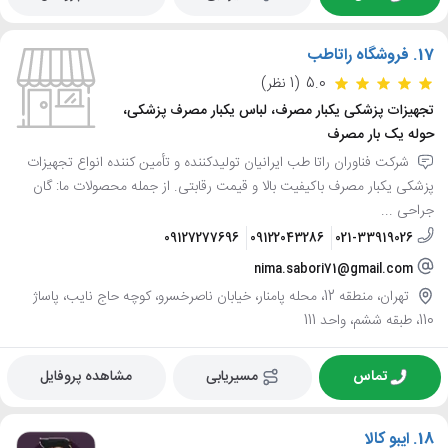
17.
فروشگاه راتاطب
5.0
(1 نظر)
تجهیزات پزشکی یکبار مصرف، لباس یکبار مصرف پزشکی،
حوله یک بار مصرف
شرکت فناوران راتا طب ایرانیان تولیدکننده و تأمین کننده انواع تجهیزات
پزشکی یکبار مصرف باکیفیت بالا و قیمت رقابتی. از جمله محصولات ما: گان
جراحی ...
09127277696
09122043286
021-33919026
nima.sabori71@gmail.com
تهران، منطقه 12، محله پامنار، خیابان ناصرخسرو، کوچه حاج نایب، پاساژ
110، طبقه ششم، واحد 111
تماس
مسیریابی
مشاهده پروفایل
18.
ایبو کالا