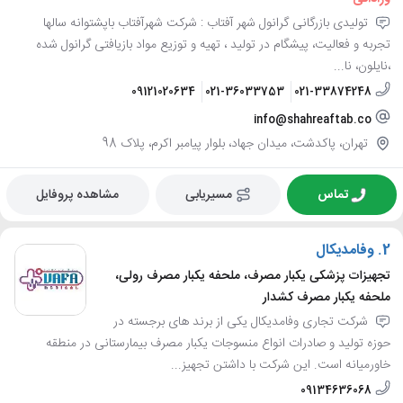
تولیدی بازرگانی گرانول شهر آفتاب : شرکت شهرآفتاب باپشتوانه سالها
تجربه و فعالیت، پیشگام در تولید ، تهیه و توزیع مواد بازیافتی گرانول شده
،نایلون، نا...
09121020634
021-36033753
021-33874248
info@shahreaftab.co
تهران، پاکدشت، میدان جهاد، بلوار پیامبر اکرم، پلاک 98
تماس
مسیریابی
مشاهده پروفایل
2.
وفامدیکال
تجهیزات پزشکی یکبار مصرف، ملحفه یکبار مصرف رولی،
ملحفه یکبار مصرف کشدار
شرکت تجاری وفامدیکال یکی از برند های برجسته در
حوزه تولید و صادرات انواع منسوجات یکبار مصرف بیمارستانی در منطقه
خاورمیانه است. این شرکت با داشتن تجهیز...
09134636068