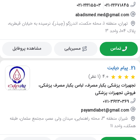
021-22215503
021-22671845
abadismed.med@gmail.com
تهران، منطقه 1، محله حکمت، اندرزگو (چیذر)، نرسیده به خیابان قیطریه،
پلاک 104، واحد 3
تماس
مسیریابی
مشاهده پروفایل
21.
پیام دیابت
4.0
(1 نظر)
تجهیزات پزشکی یکبار مصرف، لباس یکبار مصرف پزشکی،
فروش تجهیزات پزشکی
071-36230369
payamdiabet@gmail.com
شیراز، منطقه 3، محله راهنمایی، میدان ولی عصر، مجتمع سلمان، طبقه
همکف، واحد 11