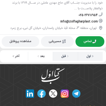
خود را با مدیریت جنــاب آقای حاج مهدی عاملی در ســال ۱۳۸۹ با برند
ذوالفقار پلاســت با ...
025-26711954
info@zolfagharplast.com
تهران، منطقه 3، محله قبا، خیابان پاسداران، خیابان گل نبی، برج زمرد
تماس
مسیریابی
مشاهده پروفایل
اول
قبل
بعد
آخر