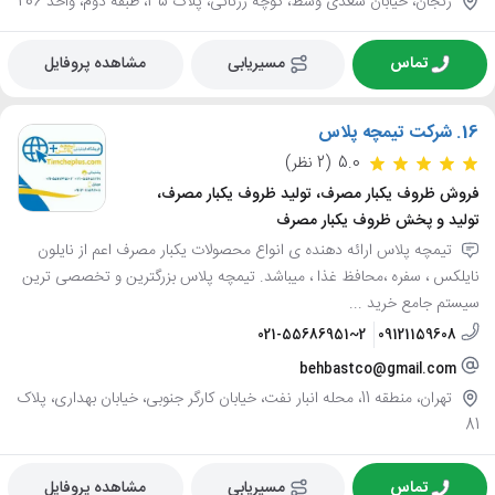
زنجان، خیابان سعدی وسط، کوچه زرنانی، پلاک 35، طبقه دوم، واحد 206
تماس
مسیریابی
مشاهده پروفایل
16.
شرکت تیمچه پلاس
5.0
(2 نظر)
فروش ظروف یکبار مصرف، تولید ظروف یکبار مصرف،
تولید و پخش ظروف یکبار مصرف
تیمچه پلاس ارائه دهنده ی انواع محصولات یکبار مصرف اعم از نایلون
نایلکس ، سفره ،محافظ غذا ، میباشد. تیمچه پلاس بزرگترین و تخصصی ترین
سیستم جامع خرید ...
021-55686951~2
09121159608
behbastco@gmail.com
تهران، منطقه 11، محله انبار نفت، خیابان کارگر جنوبی، خیابان بهداری، پلاک
81
تماس
مسیریابی
مشاهده پروفایل