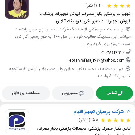
4.0
(1 نظر)
تجهیزات پزشکی یکبار مصرف، فروش تجهیزات پزشکی،
فروش تجهیزات دندانپزشکی، فروشگاه آنلاین
وب سایت ایبو بخشی از هلدینگ شرکت ایده پردازان جوان پایتخت
میباشد. این هلدینگ فعالیت خود را از سال 1400 به طور رسمی آغاز کرده
است. امروزه برای خرید راح...
021-28426946
ebrahimfaraji2020@yahoo.com
تهران، منطقه 11، محله انقلاب، خیابان ولی عصر، بالاتر از امیر اکرم، کوچه
اتفاق، پلاک 1، واحد 1
تماس
مسیریابی
مشاهده پروفایل
19.
شرکت پارسیان تجهیز التیام
5.0
(1 نظر)
لباس یکبار مصرف پزشکی، تجهیزات پزشکی یکبار مصرف،