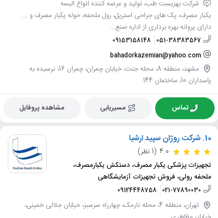
شرکت بهزیست طب، تولید و عرضه کننده انواع البسه
یکبار مصرف، پک های جراحی استریل، رول ملحفه، حوله یکبار مصرف و ...
دارای پروانه بهره برداری از اداره صنع...
09153158148
051-38383567
bahadorkazemian@yahoo.com
مشهد، منطقه 8، محله جنت، خیابان چمران، چمران 16، نرسیده به
پاسداران 10، ساختمان 144
تماس
مسیریابی
مشاهده پروفایل
10.
شرکت روژان سپید ارشیا
4.0
(1 نظر)
تجهیزات پزشکی یکبار مصرف، دستکش یکبارمصرف،
ملحفه رولی، فروش تجهیزات آزمایشگاهی
09124448758
021-77890030
تهران، منطقه 4، محله نارمک، چهارراه سرسبز، خیابان جلالی خمینی،
خیابان مظاهری