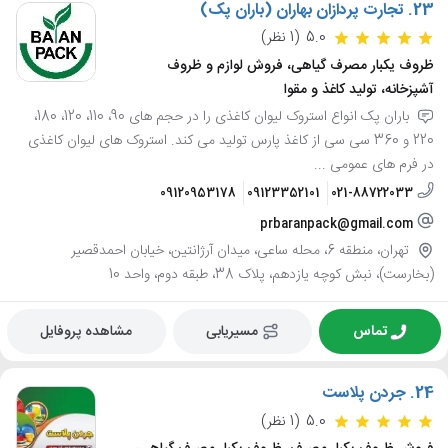
23.
تجارت پردازان بهاران (باران پک)
5.0
(1 نظر)
ظروف یکبار مصرف گیاهی، فروش لوازم و ظروف
آشپزخانه، تولید کاغذ و مقوا
باران پک انواع استروک لیوان کاغذی را در حجم های 90، 110، 120، 180،
220 و 360 سی سی از کاغذ پارس تولید می کند. استروک های لیوان کاغذی
در فرم های عمومی ...
09120953178
09123352101
021-88722033
prbaranpack@gmail.com
تهران، منطقه 6، محله ساعی، میدان آرژانتین، خیابان احمدقصیر
(بخارست)، نبش کوچه یازدهم، پلاک 38، طبقه دوم، واحد 10
تماس
مسیریابی
مشاهده پروفایل
24.
جردن پلاست
5.0
(1 نظر)