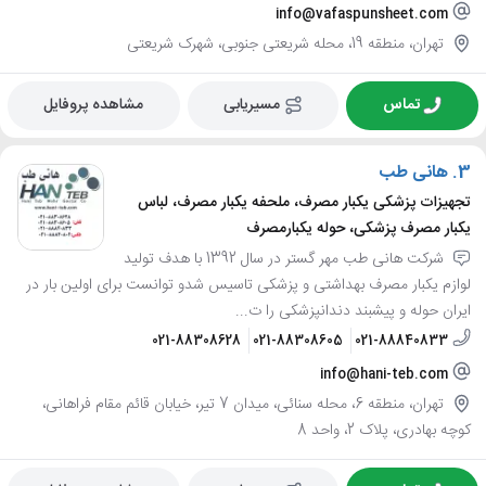
info@vafaspunsheet.com
تهران، منطقه 19، محله شریعتی جنوبی، شهرک شریعتی
تماس
مسیریابی
مشاهده پروفایل
3.
هانی طب
تجهیزات پزشکی یکبار مصرف، ملحفه یکبار مصرف، لباس
یکبار مصرف پزشکی، حوله یکبارمصرف
شرکت هانی طب مهر گستر در سال 1392 با هدف تولید
لوازم یکبار مصرف بهداشتی و پزشکی تاسیس شدو توانست برای اولین بار در
ایران حوله و پیشبند دندانپزشکی را ت...
021-88308628
021-88308605
021-88840833
info@hani-teb.com
تهران، منطقه 6، محله سنائی، میدان 7 تیر، خیابان قائم مقام فراهانی،
کوچه بهادری، پلاک 2، واحد 8