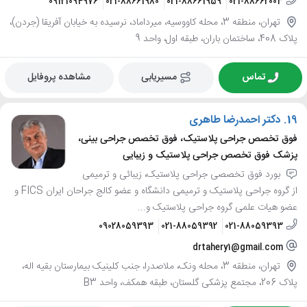
09121094976
021-88661980
021-88661959
021-88662003
تهران، منطقه 3، محله کاووسیه، میرداماد، نرسیده به خیابان آفریقا (جردن)،
پلاک 408، ساختمان باران، طبقه اول، واحد 9
تماس
مسیریابی
مشاهده پروفایل
19.
دکتر احمدرضا طاهری
فوق تخصص جراحی پلاستیک، فوق تخصص جراحی بینی،
پزشک فوق تخصص جراحی پلاستیک و زیبایی
بورد فوق تخصصی جراحی پلاستیک، زیبائی و ترمیمی
از گروه جراحی پلاستیک و ترمیمی دانشگاه و عضو کالج جراحان ایران FICS و
عضو هیات علمی گروه جراحی پلاستیک و...
09028059393
021-88059392
021-88059393
drtahery1@gmail.com
تهران، منطقه 3، محله ونک، ملاصدرا، جنب کلینیک بیمارستان بقیه اله،
پلاک 206، مجتمع پزشکی گلستان، طبقه همکف، واحد B3