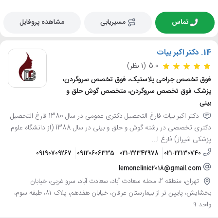
تماس
مسیریابی
مشاهده پروفایل
14.
دکتر اکبر بیات
5.0
(1 نظر)
فوق تخصص جراحی پلاستیک، فوق تخصص سروگردن،
پزشک فوق تخصص سروگردن، متخصص گوش حلق و
بینی
دکتر اکبر بیات فارغ التحصیل دکتری عمومی در سال 1380 فارغ التحصیل
دکتری تخصصی در رشته گوش و حلق و بینی در سال 1388 (از دانشگاه علوم
پزشکی شیراز) فارغ ا...
09190709267
09120606335
021-22342978
021-22130740
lemonclinic2018@gmail.com
تهران، منطقه 2، محله سعادت آباد، سعادت آباد، سرو غربی، خیابان
بخشایش، پایین تر از بیمارستان عرفان، خیابان هفدهم، پلاک ۸۱، طبقه سوم،
واحد ۹