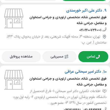
9.
دکتر علی اکبر خورسندی
فوق تخصص شانه، متخصص ارتوپدی و جراحی استخوان
و مفاصل، جراحی شانه
021-22007360~1
تهران، منطقه 3، محله قلهک، شریعتی، بعد از خیابان یخچال، پلاک 143،
ساختمان آ. اس. پ
تماس
مسیریابی
مشاهده پروفایل
10.
دکتر امیر سبحانی عراقی
فوق تخصص شانه، متخصص ارتوپدی و جراحی استخوان
و مفاصل، جراحی شانه
اطلاعات تکمیلی دکتر امیر سبحانی 1- فارغ التحصیل از
دانشگاه علوم پزشکی تهران در رشته تخصصی ارتوپدی 2- رتبه اول بورد
تخصصی کشور در سال 1391 3- عضو هیئ...
09212112351
021-6432264