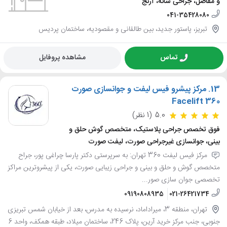
و مفاصل، جراحی شانه، آرنج
041-35428080
تبریز، پاستور جدید، بین طالقانی و مقصودیه، ساختمان پردیس
تماس
مشاهده پروفایل
13.
مرکز پیشرو فیس لیفت و جوانسازی صورت
Facelift 360
5.0
(1 نظر)
فوق تخصص جراحی پلاستیک، متخصص گوش حلق و
بینی، جوانسازی غیرجراحی صورت، لیفت صورت
مرکز فیس لیفت 360 تهران: به سرپرستی دکتر پارسا چراغی پور، جراح
متخصص گوش و حلق و بینی و جراحی زیبایی صورت، یکی از پیشروترین مراکز
تخصصی جوان سازی صور...
09190808935
021-26421734
تهران، منطقه 3، میراداماد، نرسیده به مدرس، بعد از خیابان شمس تبریزی
جنوبی، جنب مرکز خرید آرین، پلاک 246، ساختمان میلاد، طبقه همکف، واحد 6