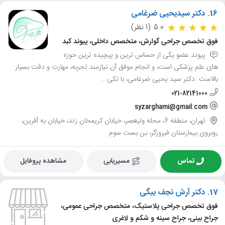
16.
دکتر سیدیحیی ضرغامی
5.0
(1 نظر)
فوق تخصص جراحی گوارش، متخصص داخلی، پیوند کبد
پیوند عضو یکی از حساس ترین و پیچیده ترین حوزه
های علم پزشکی است، و انجام موفق آن نیازمند تجربه، مهارت و دقت بسیار
بالاست. دکتر سید یحیی ضرغامی، با تکی...
021-82141000
syzarghami@gmail.com
تهران، منطقه 6، محله ولیعصر، خیابان کریمخان زند، خیابان به آفرین،
روبروی بیمارستان فیروزگر، بن بست سوم
تماس
مسیریابی
مشاهده پروفایل
17.
دکتر آرش نجف بیگی
فوق تخصص جراحی پلاستیک، متخصص جراحی عمومی،
جراح بینی، جراح سینه و شکم و لاغری