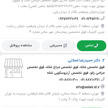
ادرس مطب دکتر حمید قادری (فوق تخصص جراحی قلب و عروق):
موبایل جهت نوبت دهی:٠٩٣٥٧٢٧٩٠٣٨(فقط تماس تلفنی) مطب ١:
تهران،خیابان ولیعصر ،بالاتر از میدان ولی...
09357279038
021-82452190
تهران، منطقه 6، خیابان ولی عصر، بالاتر از میدان ولیعصر، خیابان زرتشت
غربی، کلینیک فوق تخصصی بیمارستان مهر، سالن شماره 4
تماس
مسیریابی
مشاهده پروفایل
2.
دکتر حمیدرضا اصلانی
فوق تخصص شانه، فوق تخصص جراح شانه، فوق تخصص
جراحی زانو، فوق تخصص آرتروسکوپی شانه
021-88710300
021-88710371
info@aslani.id.ir
تهران، منطقه 6، محله سنائی، خیابان قائم مقام فراهانی، نرسیده به تهران
کلینیک، کوچه شهدا، پلاک 9، واحد 1