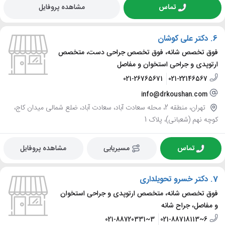
تماس
مشاهده پروفایل
6.
دکتر علی کوشان
فوق تخصص شانه، فوق تخصص جراحی دست، متخصص
ارتوپدی و جراحی استخوان و مفاصل
021-26765671
021-22146567
info@drkoushan.com
تهران، منطقه 2، محله سعادت آباد، سعادت آباد، ضلع شمالی میدان کاج،
کوچه نهم (شعبانی)، پلاک 1
تماس
مسیریابی
مشاهده پروفایل
7.
دکتر خسرو تحویلداری
فوق تخصص شانه، متخصص ارتوپدی و جراحی استخوان
و مفاصل، جراح شانه
021-88720331~3
021-88718113~6