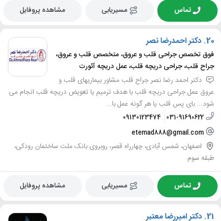
تماس
مسیریابی
مشاهده پروفایل
20.
دکتر احمدرضا نصر
فوق تخصص جراحی قلب و عروق، متخصص قلب و عروق،
جراح قلب، جراحی دریچه قلب، عمل دریچه آئورت
دکتر احمد رضا نصر جراح قلب مشاور بیماریهای قلب و
عروق عمل جراحی دریچه قلب با هدف ترمیم یا تعویض دریچه قلب انجام می
شود... بای پس قلب یا هر گونه عمل با...
09130123474
031-91690622
etemad888@gmail.com
اصفهان، شمس آبادی، چهارراه قصر، روبروی بانک ملت ساختمان رودکی،
طبقه سوم
تماس
مسیریابی
مشاهده پروفایل
21.
دکتر امیررضا معتبر