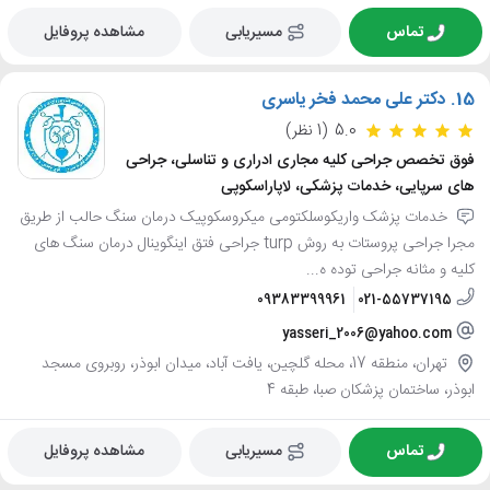
تماس
مسیریابی
مشاهده پروفایل
15.
دکتر علی محمد فخر یاسری
5.0
(1 نظر)
فوق تخصص جراحی کلیه مجاری ادراری و تناسلی، جراحی
های سرپایی، خدمات پزشکی، لاپاراسکوپی
خدمات پزشک واریکوسلکتومی میکروسکوپیک درمان سنگ حالب از طریق
مجرا جراحی پروستات به روش turp جراحی فتق اینگوینال درمان سنگ های
کلیه و مثانه جراحی توده ه...
09383399961
021-55737195
yasseri_2006@yahoo.com
تهران، منطقه 17، محله گلچین، یافت آباد، میدان ابوذر، روبروی مسجد
ابوذر، ساختمان پزشکان صبا، طبقه 4
تماس
مسیریابی
مشاهده پروفایل