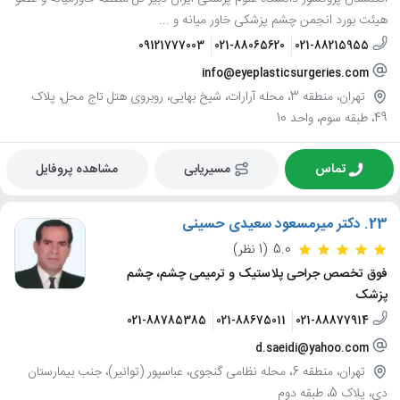
هیئت بورد انجمن چشم پزشکی خاور میانه و ...
09121777003
021-88065620
021-88215955
info@eyeplasticsurgeries.com
تهران، منطقه 3، محله آرارات، شیخ بهایی، روبروی هتل تاج محل، پلاک
49، طبقه سوم، واحد 10
تماس
مسیریابی
مشاهده پروفایل
23.
دکتر میرمسعود سعیدی حسینی
5.0
(1 نظر)
فوق تخصص جراحی پلاستیک و ترمیمی چشم، چشم
پزشک
021-88785385
021-88675011
021-88877914
d.saeidi@yahoo.com
تهران، منطقه 6، محله نظامی گنجوی، عباسپور (توانیر)، جنب بیمارستان
دی، پلاک 5، طبقه دوم