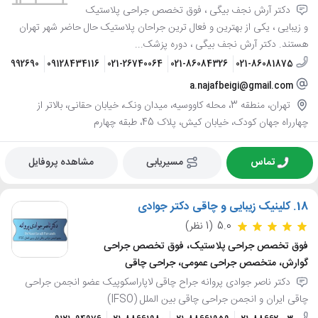
دکتر آرش نجف بیگی ، فوق تخصص جراحی پلاستیک
و زیبایی ، یکی از بهترین و فعال ترین جراحان پلاستیک حال حاضر شهر تهران
هستند. دکتر آرش نجف بیگی ، دوره پزشک...
120992690
09128434116
021-26740064
021-86084326
021-86081875
a.najafbeigi@gmail.com
تهران، منطقه 3، محله کاووسیه، میدان ونک، خیابان حقانی، بالاتر از
چهارراه جهان کودک، خیابان کیش، پلاک 45، طبقه چهارم
تماس
مسیریابی
مشاهده پروفایل
18.
کلینیک زیبایی و چاقی دکتر جوادی
5.0
(1 نظر)
فوق تخصص جراحی پلاستیک، فوق تخصص جراحی
گوارش، متخصص جراحی عمومی، جراحی چاقی
دکتر ناصر جوادی پروانه جراح چاقی لاپاراسکوپیک عضو انجمن جراحی
چاقی ایران و انجمن جراحی چاقی بین الملل (IFSO)