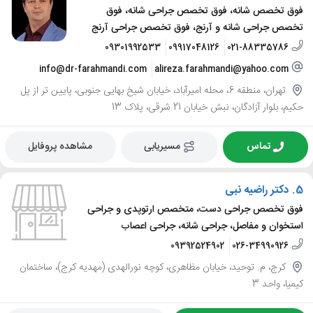
فوق تخصص شانه، فوق تخصص جراحی شانه، فوق
تخصص جراحی شانه و آرنج، فوق تخصص جراحی آرنج
09301992533
09917048126
021-88335786
info@dr-farahmandi.com
alireza.farahmandi@yahoo.com
تهران، منطقه 6، محله امیرآباد، خیابان شیخ بهایی جنوبی، پایین تر از پل
حکیم، بلوار آزادگان، نبش خیابان 21 شرقی، پلاک 13
تماس
مسیریابی
مشاهده پروفایل
5.
دکتر راضیه نبی
فوق تخصص جراحی دست، متخصص ارتوپدی و جراحی
استخوان و مفاصل، جراحی شانه، جراحی اعصاب
09392524902
026-34990926
کرج، م. توحید، خیابان مظاهری، کوچه نورالهدی (مهدیه کرج)، ساختمان
کیمیا، واحد 3