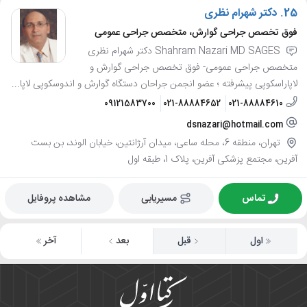
25.
دکتر شهرام نظری
فوق تخصص جراحی گوارش، متخصص جراحی عمومی
Shahram Nazari MD SAGES دکتر شهرام نظری
متخصص جراحی عمومی- فوق تخصص جراحی گوارش و
لاپاراسکوپی پیشرفته ؛ عضو انجمن جراحان دستگاه گوارش و اندوسکوپی لاپا...
09121583700
021-88884652
021-88884610
dsnazari@hotmail.com
تهران، منطقه 6، محله ساعی، میدان آرژانتین، خیابان الوند، بن بست
آفرین، مجتمع پزشکی آفرین، پلاک 1، طبقه اول
تماس
مسیریابی
مشاهده پروفایل
اول
قبل
بعد
آخر