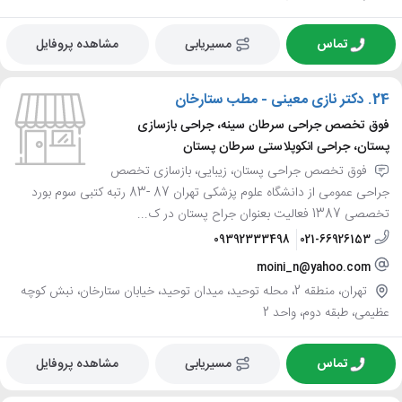
تماس
مسیریابی
مشاهده پروفایل
24.
دکتر نازی معینی - مطب ستارخان
فوق تخصص جراحی سرطان سینه، جراحی بازسازی
پستان، جراحی انکوپلاستی سرطان پستان
فوق تخصص جراحی پستان، زیبایی، بازسازی تخصص
جراحی عمومی از دانشگاه علوم پزشکی تهران 87 -83 رتبه کتبی سوم بورد
تخصصی 1387 فعالیت بعنوان جراح پستان در ک...
09392333498
021-66926153
moini_n@yahoo.com
تهران، منطقه 2، محله توحید، میدان توحید، خیابان ستارخان، نبش کوچه
عظیمی، طبقه دوم، واحد 2
تماس
مسیریابی
مشاهده پروفایل