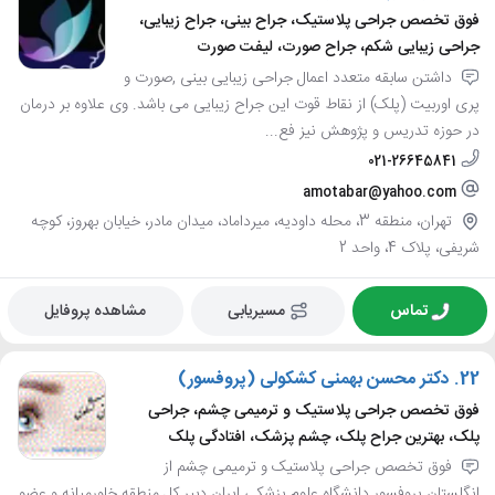
فوق تخصص جراحی پلاستیک، جراح بینی، جراح زیبایی،
جراحی زیبایی شکم، جراح صورت، لیفت صورت
داشتن سابقه متعدد اعمال جراحی زیبایی بینی ,صورت و
پری اوربیت (پلک) از نقاط قوت این جراح زیبایی می باشد. وی علاوه بر درمان
در حوزه تدریس و پژوهش نیز فع...
021-26645841
amotabar@yahoo.com
تهران، منطقه 3، محله داودیه، میرداماد، میدان مادر، خیابان بهروز، کوچه
شریفی، پلاک 4، واحد 2
تماس
مسیریابی
مشاهده پروفایل
22.
دکتر محسن بهمنی کشکولی (پروفسور)
فوق تخصص جراحی پلاستیک و ترمیمی چشم، جراحی
پلک، بهترین جراح پلک، چشم پزشک، افتادگی پلک
فوق تخصص جراحی پلاستیک و ترمیمی چشم از
انگلستان پروفسور دانشگاه علوم پزشکی ایران دبیر کل منطقه خاورمیانه و عضو