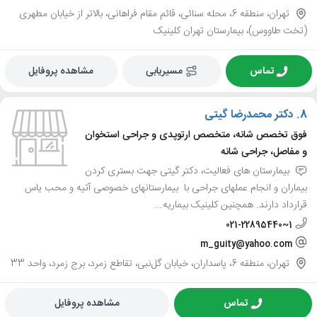
تهران، منطقه 6، محله سنائی، قائم مقام فراهانی، بالاتر از خیابان مطهری
(تخت طاووس)، بیمارستان تهران کلینیک
تماس
مسیریابی
مشاهده پروفایل
8.
دکتر محمدرضا گیتی
فوق تخصص شانه، متخصص ارتوپدی و جراحی استخوان
و مفاصل، جراحی شانه
بیمارستان های فعالیت، دکتر گیتی جهت بستری کردن
بیماران و انجام عملهای جراحی با بیمارستانهای خصوصی آتیه و محب یاس
قرارداد دارند. همچنین کلینیک بیماریه...
021-22895440~1
m_guity@yahoo.com
تهران، منطقه 6، پاسداران، خیابان گل‌نبی، تقاطع زمرد، برج زمرد، واحد 33
تماس
مشاهده پروفایل