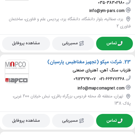
035-38302980
info@ym-pars.com
یزد، صفائیه، بلوار دانشگاه، دانشگاه یزد، پردیس علم و فناوری، ساختمان
فناوری 2
تماس
مسیریابی
مشاهده پروفایل
23.
شرکت مپکو (تجهیز مغناطیس پارسیان)
فلزیاب سنگ آهن، آهنربای صنعتی
09123792007
021-66477368
info@mapcomagnet.com
تهران، منطقه 5، محله فردوس، بزرگراه باقری، نبش خیابان 200 غربی،
پلاک 138
تماس
مسیریابی
مشاهده پروفایل