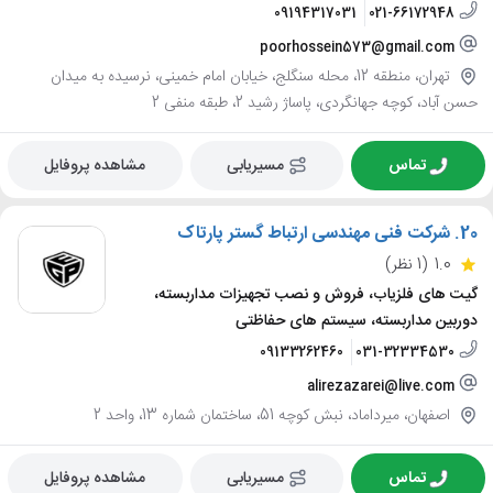
09194317031
021-66172948
poorhossein573@gmail.com
تهران، منطقه 12، محله سنگلج، خیابان امام خمینی، نرسیده به میدان
حسن آباد، کوچه جهانگردی، پاساژ رشید 2، طبقه منفی 2
تماس
مسیریابی
مشاهده پروفایل
20.
شرکت فنی مهندسی ارتباط گستر پارتاک
1.0
(1 نظر)
گیت های فلزیاب، فروش و نصب تجهیزات مداربسته،
دوربین مداربسته، سیستم های حفاظتی
09133262460
031-32334530
alirezazarei@live.com
اصفهان، میرداماد، نبش کوچه 51، ساختمان شماره 13، واحد 2
تماس
مسیریابی
مشاهده پروفایل