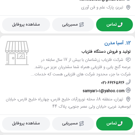
تبریز، پارک علم و فن آوری
تماس
مسیریابی
مشاهده پروفایل
12.
آسیا مدرن
تولید و فروش دستگاه فلزیاب
شرکت فلزیاب زرشناسان با بیش از 17 سال سابقه در
عرصه گنج یابی و فلزیابی همراه شما مشتریان عزیز می باشد.
شرکت ما جزء محدود شرکت های فلزیابی هست که خدمات...
021-66265626
samyar101@yahoo.com
تهران، منطقه 18، محله نوروزآباد، خلیج فارس، چهارراه خلیج فارس، خیابان
ابوسعید غربی، خیابان ولی عصر جنوبی، پلاک 44
تماس
مسیریابی
مشاهده پروفایل