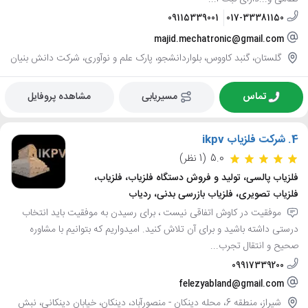
09115339001
017-33381150
majid.mechatronic@gmail.com
گلستان، گنبد کاووس، بلواردانشجو، پارک علم و نوآوری، شرکت دانش بنیان
تماس
مسیریابی
مشاهده پروفایل
4.
شرکت فلزیاب ikpv
5.0
(1 نظر)
فلزیاب پالسی، تولید و فروش دستگاه فلزیاب، فلزیاب،
فلزیاب تصویری، فلزیاب بازرسی بدنی، ردیاب
موفقیت در کاوش اتفاقی نیست ، برای رسیدن به موفقیت باید انتخاب
درستی داشته باشید و برای آن تلاش کنید. امیدواریم که بتوانیم با مشاوره
صحیح و انتقال تجرب...
09917339200
felezyabland@gmail.com
شیراز، منطقه 6، محله دینکان - منصورآباد، دینکان، خیابان دینکانی، نبش