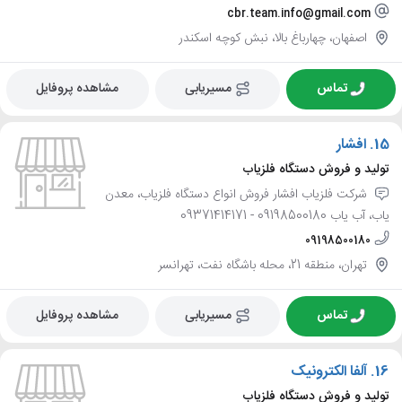
cbr.team.info@gmail.com
اصفهان، چهارباغ بالا، نبش کوچه اسکندر
تماس
مسیریابی
مشاهده پروفایل
15.
افشار
تولید و فروش دستگاه فلزیاب
شرکت فلزیاب افشار فروش انواع دستگاه فلزیاب، معدن
یاب، آب یاب 09198500180 - 09371414171
09198500180
تهران، منطقه 21، محله باشگاه نفت، تهرانسر
تماس
مسیریابی
مشاهده پروفایل
16.
آلفا الکترونیک
تولید و فروش دستگاه فلزیاب