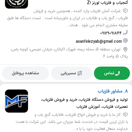
گنجیاب و فلزیاب لورنز Z۱
شرکت آسان فلزیاب وارد کننده ، همچنین خرید و فروش
فلزیاب ، گنج یاب و طلایاب در ایران و خاورمیانه است . تست دستگاه ها طبق
سلیقه مشتری انجام می شود . هدف...
09129091844
asanfelezyab@gmail.com
تهران، منطقه 5، محله بیمه، شهرک اکباتان، خیابان نفیسی، کوچه یاس،
پلاک 5، واحد 6
تماس
مسیریابی
مشاهده پروفایل
8.
مشاور فلزیاب
تولید و فروش دستگاه فلزیاب، خرید و فروش فلزیاب،
تعمیرات فلزیاب، آموزش فلزیاب
کار ما با خرید و فروش انواع فلزیاب، طلایاب، گنج یاب و
با نازل ترین قیمت در خدمت شما عزیزان می باشد. این شرکت با همت
خداوند متعال فعالیت خود را با ه...