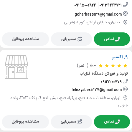
09195002824
09134442721
goharbastan9@gmail.com
اصفهان، خیابان ارتش، کوچه زهرایی
تماس
مسیریابی
مشاهده پروفایل
9.
اکسیر
5.0
(1 نظر)
تولید و فروش دستگاه فلزیاب
09122200779
felezyabexir177@gmail.com
تهران، منطقه 9، محله فتح، بزرگراه فتح، نبش فتح 9، پلاک 303، واحد
جنوبی
تماس
مسیریابی
مشاهده پروفایل