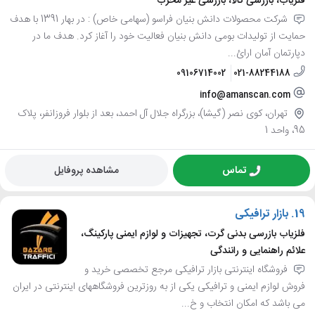
فلزیاب، بازرسی کالا، بازرسی غیر مخرب
شرکت محصولات دانش بنیان فراسو (سهامی خاص) : در بهار 1391 با هدف
حمایت از تولیدات بومی دانش بنیان فعالیت خود را آغاز کرد. هدف ما در
دپارتمان آمان ارائ...
09106714002
021-88244188
info@amanscan.com
تهران، کوی نصر (گیشا)، بزرگراه جلال آل احمد، بعد از بلوار فروزانفر، پلاک
95، واحد 1
تماس
مشاهده پروفایل
19.
بازار ترافیکی
فلزیاب بازرسی بدنی گرت، تجهیزات و لوازم ایمنی پارکینگ،
علائم راهنمایی و رانندگی
فروشگاه اینترنتی بازار ترافیکی مرجع تخصصی خرید و
فروش لوازم ایمنی و ترافیکی یکی از به روزترین فروشگاههای اینترنتی در ایران
می باشد که امکان انتخاب و خ...