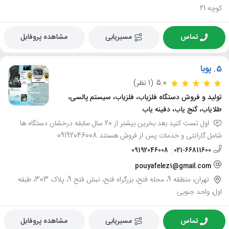
کوچه 21
تماس
مسیریابی
مشاهده پروفایل
5.
پویا
5.0
(1 نظر)
تولید و فروش دستگاه فلزیاب، فلزیاب، سیستم پالسی،
طلایاب، گنج یاب، دفینه یاب
اول تست کنید بعد بخرین بیشتر از 20 سال سابقه درخشان دستگاه ها
شامل گارانتی و خدمات پس از فروش هستند 09192046008
09192046008
021-66811600
pouyafelez1@gmail.com
تهران، منطقه 9، محله فتح، بزرگراه فتح، نبش فتح 9، پلاک 303، طبقه
اول، واحد جنوبی
تماس
مسیریابی
مشاهده پروفایل