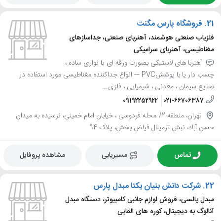
21.
فروشگاه پارس مگنت
فلزیاب صنعتی هوشمند، آهنربای صنعتی، جداسازهای
مغناطیسی، آهنربای سرامیکی
آهنربا های لاستیکی بصورت ورقه ای یا نواری ساده ،
چسب دار یا با پوششPVC –- انواع جداکننده مغناطیسی مورد استفاده در
صنایع سیمان ، معدنی ، شیمیایی ، فلزی...
09192252922
021-66706387
تهران، منطقه 12، محله فردوسی ، خیابان امام خمینی، نرسیده به میدان
حسن آباد، نبش ترمینال فیاض بخش، پلاک 94
تماس
مسیریابی
مشاهده پروفایل
22.
شرکت دانش بنیان یکتا مبدل پارس
مبدل پالسی، فروش لوازم جانبی کامپیوتر، دستگاه مبدل
آنالوگ به دیجیتال، کوره های القایی