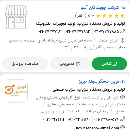
10.
شرکت جویندگان آسیا
5.0
(1 نظر)
تولید و فروش دستگاه فلزیاب، تولید تجهیزات الکترونیک
021-77377282
021-77377893
021-77377885
تهران، منطقه 4، محله تهرانپارس غربی، بزرگراه باقری، نرسیده به خیابان
دماوند، خیابان آقابرزگی، پلاک 32 و 34
تماس
مسیریابی
مشاهده پروفایل
11.
نوین حسگر سهند تبریز
تولید و فروش دستگاه فلزیاب، فلزیاب صنعتی
تنها طراح و تولید کننده انواع فلزیابهای صنعتی و متال
دتکتور در ایران و منطقه ساخت به سفارش مشتری در
صنایع غذایی برای دریافت و یا تمدید ایزو و نیز دری...
09363174114
041-33121180
041-33880576
novinsensor@gmail.com