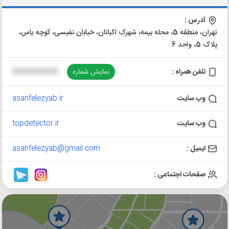
آدرس :
تهران، منطقه 5، محله بیمه، شهرک اکباتان، خیابان نفیسی، کوچه یاس،
پلاک 5، واحد 6
تلفن همراه :
نمایش شماره
XXXXXXXXXX
وب سایت
asanfelezyab.ir
وب سایت
topdetector.ir
ایمیل :
asanfelezyab@gmail.com
صفحات اجتماعی :