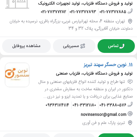
تولید و فروش دستگاه فلزیاب، تولید تجهیزات الکترونیک
021-77377282
021-77377893
021-77377885
تهران، منطقه 4، محله تهرانپارس غربی، بزرگراه باقری، نرسیده به خیابان
دماوند، خیابان آقابرزگی، پلاک 32 و 34
تماس
مسیریابی
مشاهده پروفایل
11.
نوین حسگر سهند تبریز
تولید و فروش دستگاه فلزیاب، فلزیاب صنعتی
تنها طراح و تولید کننده انواع فلزیابهای صنعتی و متال
دتکتور در ایران و منطقه ساخت به سفارش مشتری در
صنایع غذایی برای دریافت و یا تمدید ایزو و نیز دری...
09363174114
041-33121180
041-33880576
novinsensor@gmail.com
تبریز، پارک علم و فن آوری