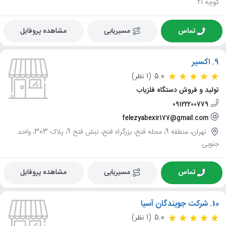
کوچه 21
تماس
مسیریابی
مشاهده پروفایل
9.
اکسیر
5.0
(1 نظر)
تولید و فروش دستگاه فلزیاب
09122200779
felezyabexir177@gmail.com
تهران، منطقه 9، محله فتح، بزرگراه فتح، نبش فتح 9، پلاک 303، واحد
جنوبی
تماس
مسیریابی
مشاهده پروفایل
10.
شرکت جویندگان آسیا
5.0
(1 نظر)