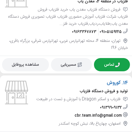
فلزیاب در منطقه 4، معدن یاب
فروش دستگاه فلزیاب معدن یاب خرید فلزیاب فروش
فلزیاب شرکت فلزیاب آموزش حضوری فلزیاب فلزیاب تصویری فروش دستگاه
معدن یاب,طلایاب،ردیاب,فلزیاب خرید فلز...
09163367873
09105159225
تهران، منطقه 4، محله تهرانپارس غربی، تهرانپارس شرقی، بزرگراه باقری،
خیابان 196
تماس
مسیریابی
مشاهده پروفایل
14.
کوروش
تولید و فروش دستگاه فلزیاب
فلزیاب و اسکنر Dragon با آموزش و تست در طبیعت
09139909132
cbr.team.info@gmail.com
اصفهان، چهارباغ بالا، نبش کوچه اسکندر