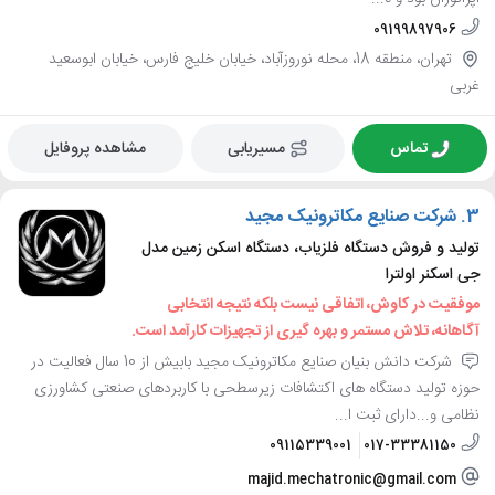
09199897906
تهران، منطقه 18، محله نوروزآباد، خیابان خلیج فارس، خیابان ابوسعید
غربی
تماس
مسیریابی
مشاهده پروفایل
3.
شرکت صنایع مکاترونیک مجید
تولید و فروش دستگاه فلزیاب، دستگاه اسکن زمین مدل
جی اسکنر اولترا
موفقیت در کاوش، اتفاقی نیست بلکه نتیجه انتخابی
آگاهانه، تلاش مستمر و بهره گیری از تجهیزات کارآمد است.
شرکت دانش بنیان صنایع مکاترونیک مجید بابیش از 10 سال فعالیت در
حوزه تولید دستگاه های اکتشافات زیرسطحی با کاربردهای صنعتی کشاورزی
نظامی و...دارای ثبت ا...
09115339001
017-33381150
majid.mechatronic@gmail.com