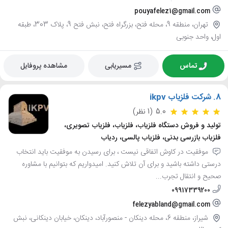
pouyafelez1@gmail.com
تهران، منطقه 9، محله فتح، بزرگراه فتح، نبش فتح 9، پلاک 303، طبقه
اول، واحد جنوبی
تماس
مسیریابی
مشاهده پروفایل
8.
شرکت فلزیاب ikpv
5.0
(1 نظر)
تولید و فروش دستگاه فلزیاب، فلزیاب، فلزیاب تصویری،
فلزیاب بازرسی بدنی، فلزیاب پالسی، ردیاب
موفقیت در کاوش اتفاقی نیست ، برای رسیدن به موفقیت باید انتخاب
درستی داشته باشید و برای آن تلاش کنید. امیدواریم که بتوانیم با مشاوره
صحیح و انتقال تجرب...
09917339200
felezyabland@gmail.com
شیراز، منطقه 6، محله دینکان - منصورآباد، دینکان، خیابان دینکانی، نبش