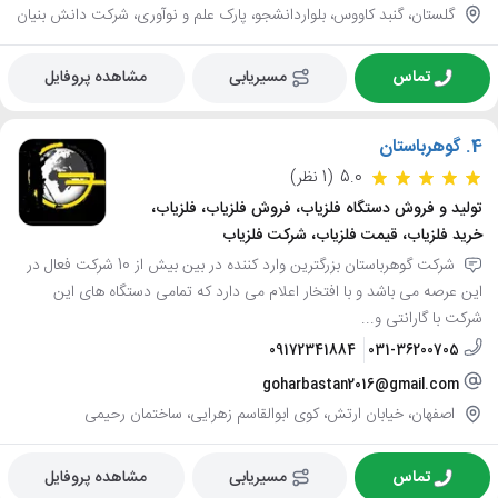
گلستان، گنبد کاووس، بلواردانشجو، پارک علم و نوآوری، شرکت دانش بنیان
تماس
مسیریابی
مشاهده پروفایل
4.
گوهرباستان
5.0
(1 نظر)
تولید و فروش دستگاه فلزیاب، فروش فلزیاب، فلزیاب،
خرید فلزیاب، قیمت فلزیاب، شرکت فلزیاب
شرکت گوهرباستان بزرگترین وارد کننده در بین بیش از 10 شرکت فعال در
این عرصه می باشد و با افتخار اعلام می دارد که تمامی دستگاه های این
شرکت با گارانتی و...
09172341884
031-36200705
goharbastan2016@gmail.com
اصفهان، خیابان ارتش، کوی ابوالقاسم زهرایی، ساختمان رحیمی
تماس
مسیریابی
مشاهده پروفایل