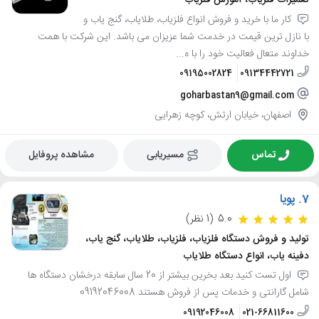
تعمیرات فلزیاب، آموزش فلزیاب
کار ما با خرید و فروش انواع فلزیاب، طلایاب، گنج یاب و
با نازل ترین قیمت در خدمت شما عزیزان می باشد. این شرکت با همت
خداوند متعال فعالیت خود را با ه...
09195002824
09134442721
goharbastan9@gmail.com
اصفهان، خیابان ارتش، کوچه زهرایی
تماس
مسیریابی
مشاهده پروفایل
7.
پویا
5.0
(1 نظر)
تولید و فروش دستگاه فلزیاب، فلزیاب، طلایاب، گنج یاب،
دفینه یاب، انواع دستگاه طلایاب
اول تست کنید بعد بخرین بیشتر از 20 سال سابقه درخشان دستگاه ها
شامل گارانتی و خدمات پس از فروش هستند 09192046008
09192046008
021-66811600