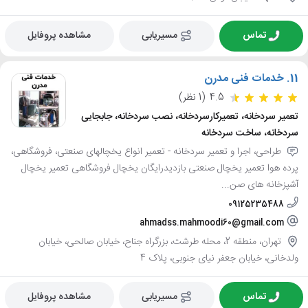
تماس
مسیریابی
مشاهده پروفایل
11.
خدمات فنی مدرن
4.5
(1 نظر)
تعمیر سردخانه، تعمیرکارسردخانه، نصب سردخانه، جابجایی
سردخانه، ساخت سردخانه
طراحی، اجرا و تعمیر سردخانه - تعمیر انواع یخچالهای صنعتی، فروشگاهی،
پرده هوا تعمیر یخچال صنعتی بازدیدرایگان یخچال فروشگاهی تعمیر یخچال
آشپزخانه های صن...
09125235488
ahmadss.mahmoodi60@gmail.com
تهران، منطقه 2، محله طرشت، بزرگراه جناح، خیابان صالحی، خیابان
ولدخانی، خیابان جعفر نیای جنوبی، پلاک 4
تماس
مسیریابی
مشاهده پروفایل