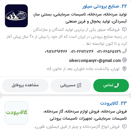
22.
صنایع برودتی سیلور
تولید سردخانه، سردخانه، تاسیسات سرمایشی، بستنی ساز،
آبسردکن، تولید یخچال و فریزر صنعتی
فروشگاه سیلور یکی از برترین تولید کنندگان و سازندگان
در زمینه صنایع برودتی در ایران است که کار خود را بیش از 20 سال پیش آغاز
کرد، و تا کنون توانسته نظ...
09128396466
021-66721736
021-66565729
silvercompany70@gmail.com
تهران، پاکدشت، جاده خاوران، بعد از خاتون آباد
تماس
مسیریابی
مشاهده پروفایل
23.
کالابرودت
فروش سردخانه، فروش لوازم سردخانه، گاز سردخانه،
تاسیسات سرمایشی، تجهیزات تاسیسات برودتی
فروش انواع گازسردخانه و چیلر از قبیل ایسکون، فلورن،