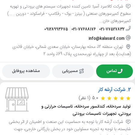
شرکت کالاسرد آسیا: تامین کننده تجهیزات سیستم های برودتی و تهویه
مطبوع کمپرسورهای صنعتی ( بیترز - بوک - رفکامپ - فراسکولد - دورین . ...)
کمپرسورهای خان...
09128993675
021-77688176
021-77527832
info@kalasard.com
تهران، منطقه 12، محله بهارستان، خیابان سعدی شمالی، خیابان قائدی
(هدایت)، بعد از چهارراه نورمحمدی، پلاک 169، واحد 2
تماس
مسیریابی
مشاهده پروفایل
2.
شرکت آرشه کار
5.0
(1 نظر)
تولید سردخانه، کندانسور سردخانه، تاسیسات حرارتی و
برودتی، تجهیزات تاسیسات برودتی
شرکت آرشه کار با توجه به حساسیت این صنعت و اطمینان از اثر بخشی
شایسته، با توجه به تجربه مسئولین خود در بخش بازرگانی خارجی، جهت