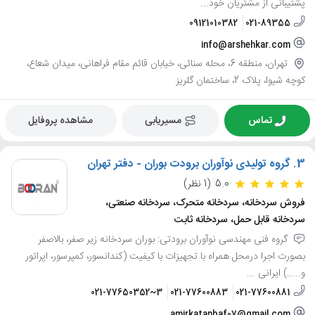
پشتیبانی از مشتریان خود...
09121010382
021-89355
info@arshehkar.com
تهران، منطقه 6، محله سنائی، خیابان قائم مقام فراهانی، میدان شعاع،
کوچه شیوا، پلاک 2، ساختمان گلریز
تماس
مسیریابی
مشاهده پروفایل
3.
گروه تولیدی نوآوران برودت بوران - دفتر تهران
5.0
(1 نظر)
فروش سردخانه، سردخانه متحرک، سردخانه صنعتی،
سردخانه قابل حمل، سردخانه ثابت
گروه فنی مهندسی نوآوران برودتی: بوران سردخانه زیر صفر، بالاصفر
بصورت اجرا درمحل همراه با تجهیزات با کیفیت (کندانسور، کمپرسور، اپراتور
و.....) ایرانی ...
021-77650352~3
021-77600883
021-77600881
amirkatanbaf07@gmail.com