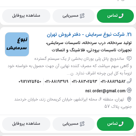
تماس
مسیریابی
مشاهده پروفایل
21.
شرکت نبوغ سرمایش - دفتر فروش تهران
تولید سردخانه، درب سردخانه، تاسیسات سرمایشی،
تجهیزات تاسیسات برودتی، فلاشینگ و اتصالات
ساندویچ پانل پلی یورتان بخشی از یک سیستم گسترده
و گاهی مبهم میباشد، که مصرف کننده نهایی آن جهت حصول به خواسته خود
لزوماً به کل این چرخه اشراف ندارد. ن...
09121725450
021-88193919
021-88302593
021-88829582
ns1.order@gmail.com
تهران، منطقه 6، محله ایرانشهر، خیابان کریمخان زند، خیابان خردمند
جنوبی، پلاک 57
تماس
مسیریابی
مشاهده پروفایل