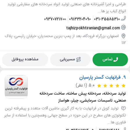
طراحی و اجرا آشپزخانه های صنعتی تولید انواه سردخانه های سفارشی تولید
انواع کباب پز ها...
09370721700
09133204090
031-35585310
tajhizpokhtiranian@gmail.com
اصفهان، بزرگراه فرودگاه، بعد از پمپ بنزین محمدیان، خیابان رئیسی، پلاک
112
تماس
مسیریابی
مشاهده پروفایل
9.
فرانهایت گستر پارسیان
5.0
(1 نظر)
تولید سردخانه، سردخانه پیش ساخته، ساخت سردخانه
صنعتی، تاسیسات سرمایشی، چیلر، هواساز
تولید کویل در فرانهایت با به کار گیری ماشین آلات متعدد و پیشرفته ترین
تکنولوژی های مطرح در این حوزه در سطح جهانی وهمچنین با استفاده از سایر
فناوری ها...