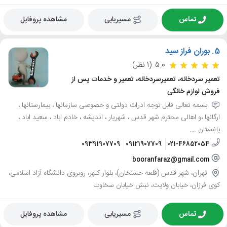
تماس
مسیریابی
مشاهده پروفایل
5.
بوران فراز سید
5.0
(1 نظر)
تعمیر سردخانه، تعمیرسردخانه، تعمیر و خدمات پس از
فروش لوازم خانگی
بسمه تعالی قابل توجه ادرات دولتی و خصوصی سازمانها ، بیمارستانها ،
ارگانها ،و اهالی محترم شهر قدس ، شهریار ، اندیشه ، خادم اباد ، سعید اباد ،
باغستان ...
09391907709
09121907709
021-46852054
booranfaraz@gmail.com
تهران، شهر قدس (قلعه حسنخان)، بلوار کلهر، روبروی دانشگاه آزاد اسلامی،
کوی فرزان، خیابان ولایت، نبش خیابان سخاوت
تماس
مسیریابی
مشاهده پروفایل