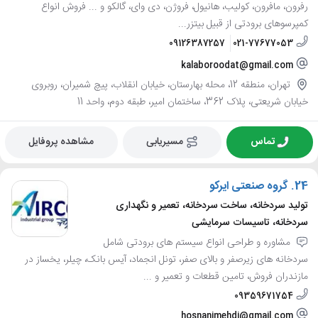
رفرون، مافرون، کولیب، هانیول، فروژن، دی وای، گالکو و ... فروش انواع
کمپرسوهای برودتی از قبیل بیتزر...
09126387257
021-77677053
kalaboroodat@gmail.com
تهران، منطقه 12، محله بهارستان، خیابان انقلاب، پیچ شمیران، روبروی
خیابان شریعتی، پلاک 362، ساختمان امیر، طبقه دوم، واحد 11
تماس
مسیریابی
مشاهده پروفایل
24.
گروه صنعتی ایرکو
تولید سردخانه، ساخت سردخانه، تعمیر و نگهداری
سردخانه، تاسیسات سرمایشی
مشاوره و طراحی انواع سیستم های برودتی شامل
سردخانه های زیرصفر و بالای صفر، تونل انجماد، آیس بانک، چیلر، یخساز در
مازندران فروش، تامین قطعات و تعمیر و ...
09359671754
hosnanimehdi@gmail.com