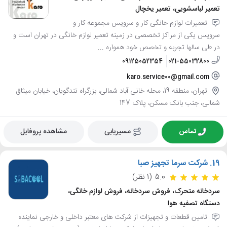
تعمیر لباسشویی، تعمیر یخچال
تعمیرات لوازم خانگی کار و سرویس مجموعه کار و
سرویس یکی از مراکز تخصصی در زمینه تعمیر لوازم خانگی در تهران است و
در طی سالها تجربه و تخصص خود همواره ...
09125052354
021-55032800
karo.service00@gmail.com
تهران، منطقه 19، محله خانی آباد شمالی، بزرگراه تندگویان، خیابان میثاق
شمالی، جنب بانک مسکن، پلاک 147
تماس
مسیریابی
مشاهده پروفایل
19.
شرکت سرما تجهیز صبا
5.0
(1 نظر)
سردخانه متحرک، فروش سردخانه، فروش لوازم خانگی،
دستگاه تصفیه هوا
تامین قطعات و تجهیزات از شرکت های معتبر داخلی و خارجی نماینده