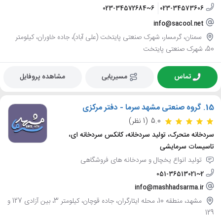
023-34572684~6
023-34573606
info@sacool.net
سمنان، گرمسار، شهرک صنعتی پایتخت (علی آباد)، جاده خاوران، کیلومتر
50، شهرک صنعتی پایتخت
تماس
مسیریابی
مشاهده پروفایل
15.
گروه صنعتی مشهد سرما - دفتر مرکزی
5.0
(1 نظر)
سردخانه متحرک، تولید سردخانه، کانکس سردخانه ای،
تاسیسات سرمایشی
تولید انواع یخچال و سردخانه های فروشگاهی
051-36513021~2
info@mashhadsarma.ir
مشهد، منطقه 10، محله ایثارگران، جاده قوچان، کیلومتر 3، بین آزادی 127 و
129