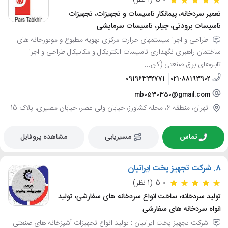
5.0
(1 نظر)
تعمیر سردخانه، پیمانکار تاسیسات و تجهیزات، تجهیزات
تاسیسات برودتی، چیلر، تاسیسات سرمایشی
طراحی و اجرا سیستمهای حرارت مرکزی تهویه مطبوع و موتورخانه های
ساختمان راهبری نگهداری تاسیسات الکتریکال و مکانیکال طراحی و اجرا
تابلوهای برق صنعتی (کن...
09196332771
021-88193902
mb0530350@gmail.com
تهران، منطقه 6، محله کشاورز، خیابان ولی عصر، خیابان مصیری، پلاک 15
تماس
مسیریابی
مشاهده پروفایل
8.
شرکت تجهیز پخت ایرانیان
5.0
(1 نظر)
تولید سردخانه، ساخت انواع سردخانه های سفارشی، تولید
انواه سردخانه های سفارشی
شرکت تجهیز پخت ایرانیان : تولید انواع تجهیزات آشپزخانه های صنعتی