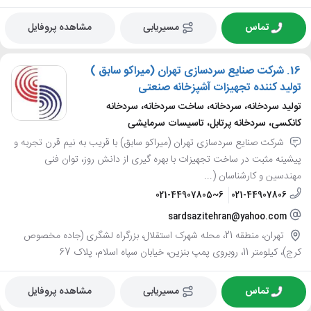
تماس
مسیریابی
مشاهده پروفایل
16.
شرکت صنایع سردسازی تهران (میراکو سابق )
تولید کننده تجهیزات آشپزخانه صنعتی
تولید سردخانه، سردخانه، ساخت سردخانه، سردخانه
کانکسی، سردخانه پرتابل، تاسیسات سرمایشی
شرکت صنایع سردسازی تهران (میراکو سابق) با قریب به نیم قرن تجربه و
پیشینه مثبت در ساخت تجهیزات با بهره گیری از دانش روز، توان فنی
مهندسین و کارشناسان (...
021-44907805~6
021-44907806
sardsazitehran@yahoo.com
تهران، منطقه 21، محله شهرک استقلال، بزرگراه لشگری (جاده مخصوص
کرج)، کیلومتر 11، روبروی پمپ بنزین، خیابان سپاه اسلام، پلاک 67
تماس
مسیریابی
مشاهده پروفایل