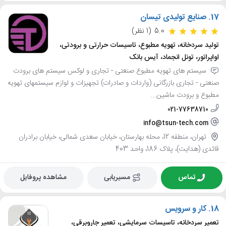
17.
صنایع تولیدی تیسان
5.0
(1 نظر)
تولید سردخانه، تهویه مطبوع، تاسیسات حرارتی و برودتی،
اواپراتور، تونل انجماد، آیس بانک
سیستم های تهویه مطبوع صنعتی - تجاری و لوکس سیستم های برودت
صنعتی - تجاری بازرگانی (واردات و صادرات) تجهیزات و لوازم سیستمهای تهویه
مطبوع و برودت ماشین...
021-77638710
info@tsun-tech.com
تهران، منطقه 12، محله بهارستان، خیابان سعدی شمالی، خیابان برادران
قائدی (هدایت)، پلاک 186، واحد 403
تماس
مسیریابی
مشاهده پروفایل
18.
کار و سرویس
تعمیر سردخانه، تاسیسات سرمایشی، تعمیر جاروبرقی،