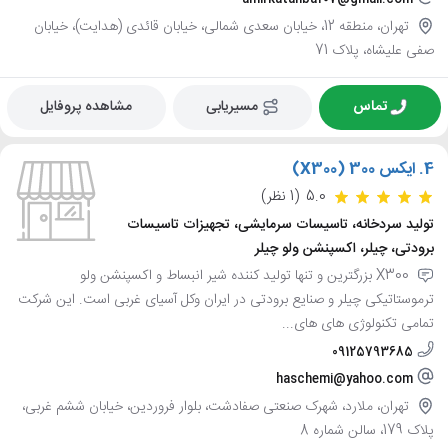
تهران، منطقه 12، خیابان سعدی شمالی، خیابان قائدی (هدایت)، خیابان
صفی علیشاه، پلاک 71
تماس
مسیریابی
مشاهده پروفایل
4.
ایکس 300 (X300)
5.0
(1 نظر)
تولید سردخانه، تاسیسات سرمایشی، تجهیزات تاسیسات
برودتی، چیلر، اکسپنشن ولو چیلر
X300 بزرگترین و تنها تولید کننده شیر انبساط و اکسپنشن ولو
ترموستاتیکی چیلر و صنایع برودتی در ایران وکل آسیای غربی است. این شرکت
تمامی تکنولوژی های های...
09125793685
haschemi@yahoo.com
تهران، ملارد، شهرک صنعتی صفادشت، بلوار فروردین، خیابان ششم غربی،
پلاک 179، سالن شماره 8