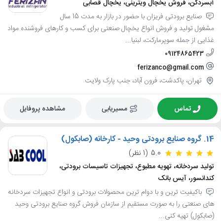
آبسردکن، فروش یخچال ویترینی، یخچال قصابی
صنایع برودتی فریزان با حضور در بازار به مدت 15 سال
مشغول تولید و فروش انواع یخچال صنعتی برای کسب و کارهای فروشنده مواد
غذایی از جمله سوپرمارکت، لبنیا...
09124865423
ferizanco@gmail.com
تهران، پاکدشت، فرون آباد، جنب پارک ولایت
تماس
مسیریابی
مشاهده پروفایل
14.
گروه صنایع برودتی وحید - کارخانه (صابکول)
5.0
(1 نظر)
تولید سردخانه، تهویه مطبوع، تجهیزات تاسیسات برودتی،
کندانسور، آیس بانک
باکیفیت ترین و با دوام ترین محصولات برودتی و انواع تجهیزات سردخانه
های صنعتی را به صورت مستقیم از سازمان فروش گروه صنایع برودتی وحید
(صابکول) تهیه کنی...