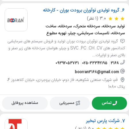
6.
گروه تولیدی نوآوران برودت بوران - کارخانه
3.0
(1 نظر)
تولید سردخانه، سردخانه متحرک، سردخانه، ساخت
سردخانه، تاسیسات سرمایشی، چیلر، تهویه مطبوع
گروه تولیدی نوآوران برودت بوران تولید و فروش سیستم های سرمایشی
کندانسور های SVC .PC .CH .CV و چیلر، هواساز، سردخانه های زیر صفر و
بالای صفر و اواپرات...
09392053731
025-33342195
3168
boorran3168@gmail.com
قم، شهرک صنعتی شکوهیه، فاز دوم، خیابان بروجردی، خیابان کلاهدوز 4،
پلاک 1080
تماس
مسیریابی
مشاهده پروفایل
7.
شرکت پارس تبخیر