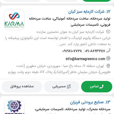
12.
شرکت کارمایه سبز کیان
تولید سردخانه، ساخت سردخانه آمونیاکی، ساخت سردخانه
فریونی، تاسیسات سرمایشی
شرکت کارمایه سبز کیان به عنوان نخستین سازنده
ایرانی دستگاه وکیوم کولینگ، با افتخار توانسته است این تکنولوژی پیشرفته را
به صنعت داخلی کشور وارد کند. دس...
09198107738
021-88949917
info@karmagreenco.com
تهران، منطقه 7، محله باغ صبا - سهروردی، خیابان مطهری (تخت
طاووس)، خیابان سلیمان خاطر (امیراتابک)، پلاک 117، طبقه دوم، واحد چهارم
تماس
مسیریابی
مشاهده پروفایل
13.
صنایع برودتی فریزان
سردخانه متحرک، تولید سردخانه، تاسیسات سرمایشی،