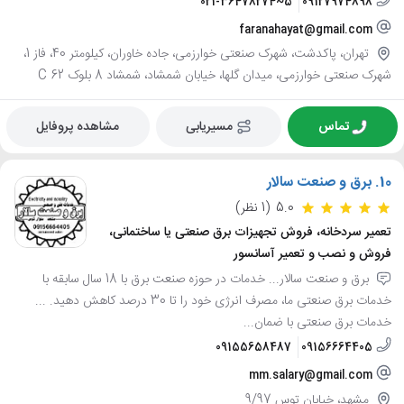
021-36478274~5
09127974898
faranahayat@gmail.com
تهران، پاکدشت، شهرک صنعتی خوارزمی، جاده خاوران، کیلومتر 40، فاز 1،
شهرک صنعتی خوارزمی، میدان گلها، خیابان شمشاد، شمشاد 8 بلوک C 62
تماس
مسیریابی
مشاهده پروفایل
10.
برق و صنعت سالار
5.0
(1 نظر)
تعمیر سردخانه، فروش تجهیزات برق صنعتی یا ساختمانی،
فروش و نصب و تعمیر آسانسور
برق و صنعت سالار... خدمات در حوزه صنعت برق با 18 سال سابقه با
خدمات برق صنعتی ما، مصرف انرژی خود را تا 30 درصد کاهش دهید. ...
خدمات برق صنعتی با ضمان...
09155658487
09156664405
mm.salary@gmail.com
مشهد، خیابان توس 9/97