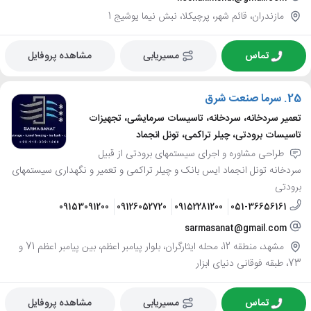
مازندران، قائم شهر، پرچیکلا، نبش نیما یوشیج 1
تماس
مسیریابی
مشاهده پروفایل
25.
سرما صنعت شرق
تعمیر سردخانه، سردخانه، تاسیسات سرمایشی، تجهیزات
تاسیسات برودتی، چیلر تراکمی، تونل انجماد
طراحی مشاوره و اجرای سیستمهای برودتی از قبیل
سردخانه تونل انجماد ایس بانک و چیلر تراکمی و تعمیر و نگهداری سیستمهای
برودتی
09153091200
09126052720
09152281200
051-36656161
sarmasanat@gmail.com
مشهد، منطقه 12، محله ایثارگران، بلوار پیامبر اعظم، بین پیامبر اعظم 71 و
73، طبقه فوقانی دنیای ابزار
تماس
مسیریابی
مشاهده پروفایل