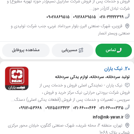
فروش و خدمات پس از فروش شرکت ساراییل نسیم(در حوزه تهویه مطبوع) و
شرکت تبادل کار(در حوز...
09028869515
09128869515
028-32222399
قزوین، شهرک صنعتی البرز، بلوار میرداماد غربی، جنب شرکت تولیدی و
صنعتی ویستر انصار
تماس
مسیریابی
مشاهده پروفایل
20.
نیک یاران
تولید سردخانه، سردخانه، لوازم یدکی سردخانه
نیک یاران - نمایندگی اصلی فروش و خدمات پس از
فروش شرکت برودتی حرارتی نیک مرکز خرید و فروش ،
سرویس ، تعمیرات و خدمات پس از فروش (قطعات یدکی اصلی) دستگ...
09912053668
09125573423
021-66000464
021-66000335
info@nik-yaran.ir
تهران، منطقه 2، محله شریف، شهرک صنعتی گلگون، خیابان محور مرکزی
شمالی، پلاک 1068