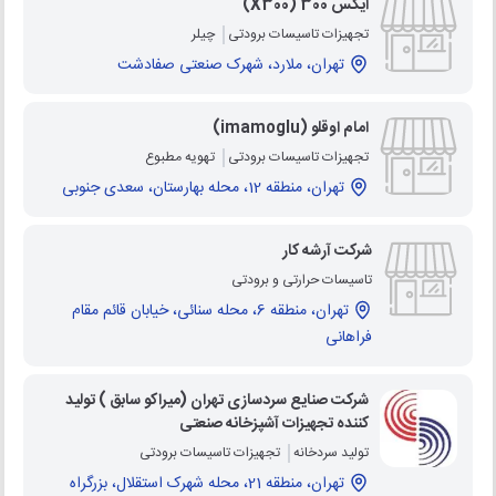
ایکس 300 (X300)
تجهیزات تاسیسات برودتی
چیلر
تهران، ملارد، شهرک صنعتی صفادشت
امام اوقلو (imamoglu)
تجهیزات تاسیسات برودتی
تهویه مطبوع
تهران، منطقه 12، محله بهارستان، سعدی جنوبی
شرکت آرشه کار
تاسیسات حرارتی و برودتی
تهران، منطقه 6، محله سنائی، خیابان قائم مقام
فراهانی
شرکت صنایع سردسازی تهران (میراکو سابق ) تولید
کننده تجهیزات آشپزخانه صنعتی
تولید سردخانه
تجهیزات تاسیسات برودتی
تهران، منطقه 21، محله شهرک استقلال، بزرگراه