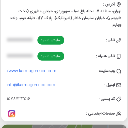
آدرس :
تهران، منطقه 7، محله باغ صبا - سهروردی، خیابان مطهری (تخت
طاووس)، خیابان سلیمان خاطر (امیراتابک)، پلاک 117، طبقه دوم، واحد
چهارم
تلفن :
نمایش شماره
XXXXXXXXXX
تلفن همراه :
نمایش شماره
XXXXXXXXXX
وب سایت
www.karmagreenco.com/
ایمیل :
info@karmagreenco.com
کد پستی :
1578733516
صفحات اجتماعی :