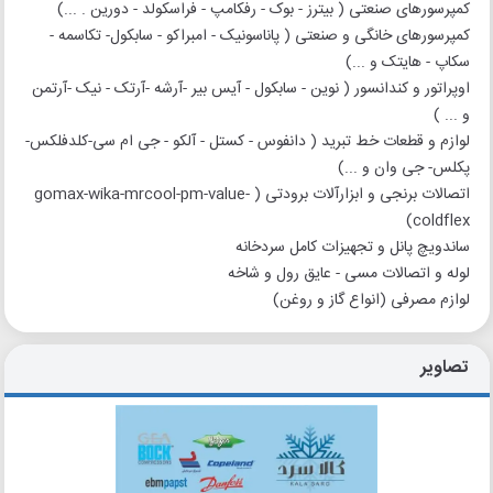
کمپرسورهای صنعتی ( بیترز - بوک - رفکامپ - فراسکولد - دورین . ...)
کمپرسورهای خانگی و صنعتی ( پاناسونیک - امبراکو - سابکول- تکاسمه -
سکاپ - هایتک و ...)
اوپراتور و کندانسور ( نوین - سابکول - آیس بیر -آرشه -آرتک - نیک -آرتمن
و ... )
لوازم و قطعات خط تبرید ( دانفوس - کستل - آلکو - جی ام سی-کلدفلکس-
پکلس- جی وان و ...)
اتصالات برنجی و ابزارآلات برودتی ( gomax-wika-mrcool-pm-value-
coldflex)
ساندویچ پانل و تجهیزات کامل سردخانه
لوله و اتصالات مسی - عایق رول و شاخه
لوازم مصرفی (انواع گاز و روغن)
تصاویر