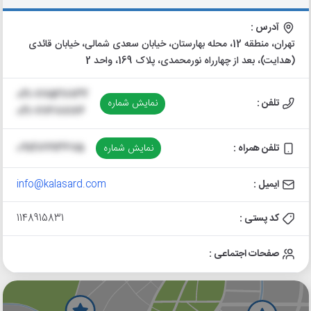
آدرس :
تهران، منطقه 12، محله بهارستان، خیابان سعدی شمالی، خیابان قائدی
(هدایت)، بعد از چهارراه نورمحمدی، پلاک 169، واحد 2
021-77527832
تلفن :
نمایش شماره
021-77688176
تلفن همراه :
نمایش شماره
09128993675
ایمیل :
info@kalasard.com
کد پستی :
1148915831
صفحات اجتماعی :