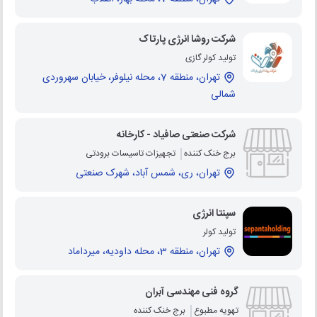
شرکت روشا انرژی پارتاک
تولید کولر گازی
تهران، منطقه 7، محله نیلوفر، خیابان سهروردی
شمالی
شرکت صنعتی صافیاد - کارخانه
برج خنک کننده
تجهیزات تاسیسات برودتی
تهران، ری، شمس آباد، شهرک صنعتی
سپنتا انرژی
تولید کولر
تهران، منطقه 3، محله داودیه، میرداماد
گروه فنی مهندسی آبران
تهویه مطبوع
برج خنک کننده