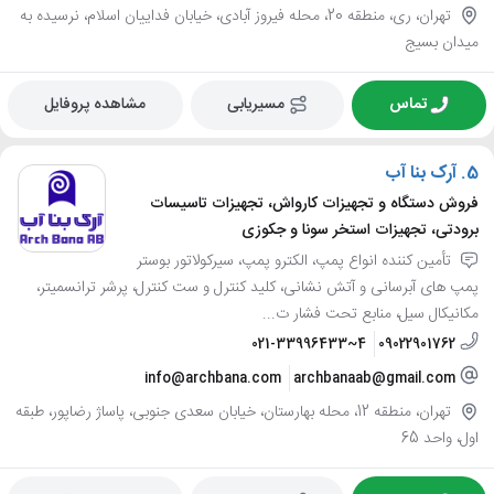
تهران، ری، منطقه 20، محله فیروز آبادی، خیابان فداییان اسلام، نرسیده به
میدان بسیج
تماس
مسیریابی
مشاهده پروفایل
5.
آرک بنا آب
فروش دستگاه و تجهیزات کارواش، تجهیزات تاسیسات
برودتی، تجهیزات استخر سونا و جکوزی
تأمین کننده انواع پمپ، الکترو پمپ، سیرکولاتور بوستر
پمپ های آبرسانی و آتش نشانی، کلید کنترل و ست کنترل، پرشر ترانسمیتر،
مکانیکال سیل، منابع تحت فشار ت...
021-33996433~4
09022901762
info@archbana.com
archbanaab@gmail.com
تهران، منطقه 12، محله بهارستان، خیابان سعدی جنوبی، پاساژ رضاپور، طبقه
اول، واحد 65