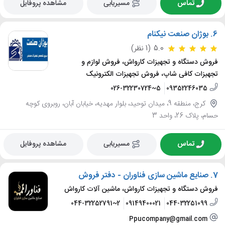
تماس
مسیریابی
مشاهده پروفایل
6.
بوژان صنعت نیکنام
5.0
(1 نظر)
فروش دستگاه و تجهیزات کارواش، فروش لوازم و
تجهیزات کافی شاپ، فروش تجهیزات الکترونیک
026-32230724~5
09352246035
کرج، منطقه 9، میدان توحید، بلوار مهدیه، خیابان آبان، روبروی کوچه
حسام، پلاک 26، واحد 3
تماس
مسیریابی
مشاهده پروفایل
7.
صنایع ماشین سازی فناوران - دفتر فروش
فروش دستگاه و تجهیزات کارواش، ماشین آلات کارواش
044-32252791~2
09149400021
044-32251099
Ppucompany@gmail.com