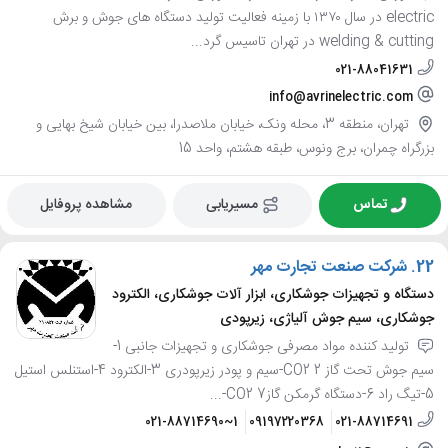
electric در سال ۱۳۷۰ با زمینه فعالیت تولید دستگاه هاى جوش و برش
welding & cutting در تهران تاسیس گرد...
021-88041631
info@avrinelectric.com
تهران، منطقه 3، محله ونک، خیابان ملاصدرا، بین خیابان شیخ بهایی و
بزرگراه چمران، برج ونوس، طبقه هشتم، واحد 15
تماس
مسیریابی
مشاهده پروفایل
22.
شرکت صنعت تجارت مهر
دستگاه و تجهیزات جوشکاری، ابزار آلات جوشکاری، الکترود
جوشکاری، سیم جوش آلیاژی، زیرپودی
تولید کننده مواد مصرفی جوشکاری و تجهیزات جانبی 1-
سیم جوش تحت گاز CO2 2-سیم و پودر زیرپودری 3-الکترود 4-استنلس استیل
5-تیگ راد 6-دستگاه گرمکن گازCO2 7-...
021-88714690~1
09197220368
021-88714691