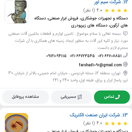
12.
شرکت سیم آور
4.0
(1 نظر)
دستگاه و تجهیزات جوشکاری، فروش ابزار صنعتی، دستگاه
های آرگون، دستگاه های زیرپودری
بسمه تعالی با سلام موضوع : تامین لوازم و قطعات ماشین آلات صنعتی
مورد نیاز و کلیه ابزر آلات به منظور ایجاد زمینه های همکاری با آن شرکت
محترم لازم دانست...
09121094115
021-66723545
021-66708851
farshad109r@gmail.com
تهران، منطقه 12، محله فردوسی ، خیابان امام خمینی، بالاتر از خیابان 30
تیر، پاساژ ابزار و یراق، طبقه اول، واحد 240 و 241
تماس
مسیریابی
مشاهده پروفایل
13.
شرکت ایران صنعت الکتریک
4.0
(1 نظر)
دستگاه و تجهیزات جوشکاری، فروش ابزار صنعتی،