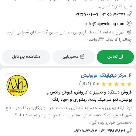
انواع الکترود استی...
09367661009
021-66170379
info@ajpwelding.com
تهران، منطقه 12، محله فردوسی ، میدان حسن آباد، خیابان شجاعی، کوچه
جمالدارا 2، پلاک 32، واحد 10
تماس
مسیریابی
مشاهده پروفایل
4.
مرکز دیتیلینگ اتوپولیش
5.0
(1 نظر)
فروش دستگاه و تجهیزات کارواش، فروش واکس و
پولیش، نانو سرامیک بدنه، ریکاوری و احیاء رنگ
ارائه بهترین و منحصر به فرد ترین خدمات احیاء و ریکاوری رنگ در سطح
شهر با بیش از یک دهه تلاش مستمر و سابقه درخشان در زمینه دیتیلینگ
تخصصی خودرو بهره گی...
09125072073
021-36802839