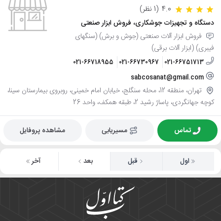
4.0
(1 نظر)
دستگاه و تجهیزات جوشکاری، فروش ابزار صنعتی
فروش ابزار آلات صنعتی (جوش و برش) (سنگهای
فیبری) (ابزار آلات برقی)
021-66718955
021-66730967
021-66751713
sabcosanat@gmail.com
تهران، منطقه 12، محله سنگلج، خیابان امام خمینی، روبروی بیمارستان سینا،
کوچه جهانگردی، پاساژ رشید 2، طبقه همکف، واحد 26
تماس
مسیریابی
مشاهده پروفایل
اول
قبل
بعد
آخر