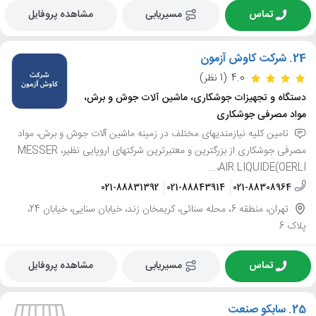
تماس
مسیریابی
مشاهده پروفایل
24.
شرکت کاوش آزمون
4.0
(1 نظر)
دستگاه و تجهیزات جوشکاری، ماشین آلات جوش و برش،
مواد مصرفی جوشکاری
تامین کلیه نیازمندیهای مختلف در زمینه ماشین آلات جوش و برش، مواد
مصرفی جوشکاری از بزرگترین و معتبرترین شرکتهای اروپایی نظیر، MESSER
،AIR LIQUIDE(OERLI...
021-88831392
021-88843914
021-88308964
تهران، منطقه 6، محله سنائی، کریمخان زند، خیابان سنایی، خیابان 24،
پلاک 6
تماس
مسیریابی
مشاهده پروفایل
25.
سابکو صنعت