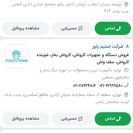
ارومیه، میدان انقلاب، خیابان دانش یکم، مجتمع تجاری اداری الماس
غرب، واحد 409
تماس
مسیریابی
مشاهده پروفایل
8.
شرکت استیم پاور
فروش دستگاه و تجهیزات کارواش، کارواش بخار، شوینده
کارواش، سلف واش
تولید باکیفیت ترین محصولات در حوزه دیگ بخار و
بخارشوی صنعتی
021-28424816
021-62999580
تهران، منطقه 6، محله جمالزاده، خیابان آزادی، تقاطع اسکندری، جنب بانک
آینده، ساختمان رامان
تماس
مسیریابی
مشاهده پروفایل