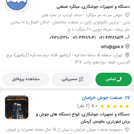
دستگاه و تجهیزات جوشکاری، میلگرد صنعتی
جوش سر به سر میلگرد - حذف اورلپ در سازه های
بتنی - برترین تکنولوژی ژاپن در صنعت ساختمان - امکان اتصال با 10 سانتی
متر ریشه - صرفه جویی 20 میلگرد با ح...
09121012310
021-44289041
021-44289524
info@gpw.ir
تهران، منطقه 5، محله صادقيه - آرياشهر، فلکه دوم صادقیه (آریاشهر)، برج
گلدیس، طبقه دوازدهم، واحد 1217
تماس
مسیریابی
مشاهده پروفایل
17.
صنعت جوش خراسان
5.0
(2 نظر)
دستگاه و تجهیزات جوشکاری، انواع دستگاه های جوش و
برش اینورتری، مانومتر، گرمکن
مجموعه صنعت جوش خراسان با بیش از 15 سال سابقه تعمیرات و فروش