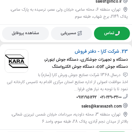
sales2@mco.ir
تهران، منطقه 6، محله ساعی، خیابان ولی عصر، نرسیده به پارک ساعی،
پلاک 2149، برج شهاب، طبقه سوم
تماس
مسیریابی
مشاهده پروفایل
23.
شرکت کارا - دفتر فروش
دستگاه و تجهیزات جوشکاری، دستگاه جوش اینورتر،
دستگاه جوش co2، دستگاه جوش الکترواسلگ
درسال 1368 شرکت صنایع جوش وبرش کارا (سازه) با
اخذ موافقت اصولی از اداره صنایع استان مرکزی اقدام به تاسیس کارخانه ایی
نمود تا با توجه به نیاز های فراوا...
09121951262
021-22903200
sales@karasazeh.com
تهران، منطقه 3، محله داودیه، میرداماد، خیابان شمس تبریزی شمالی،
بالاتر از میدان نجم آبادی، پلاک 28، طبقه سوم، واحد 6