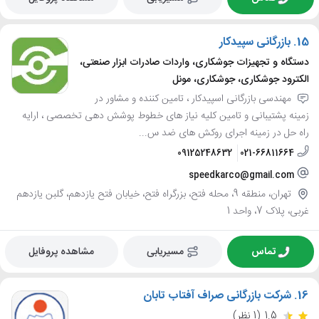
15.
بازرگانی سپیدکار
دستگاه و تجهیزات جوشکاری، واردات صادرات ابزار صنعتی،
الکترود جوشکاری، جوشکاری، مونل
مهندسی بازرگانی اسپیدکار ، تامین کننده و مشاور در
زمینه پشتیبانی و تامین کلیه نیاز های خطوط پوشش دهی تخصصی ، ارایه
راه حل در زمینه اجرای روکش های ضد س...
09125248632
021-66811664
speedkarco@gmail.com
تهران، منطقه 9، محله فتح، بزرگراه فتح، خیابان فتح یازدهم، گلبن یازدهم
غربی، پلاک 7، واحد 1
تماس
مسیریابی
مشاهده پروفایل
16.
شرکت بازرگانی صراف آفتاب تابان
1.5
(1 نظر)