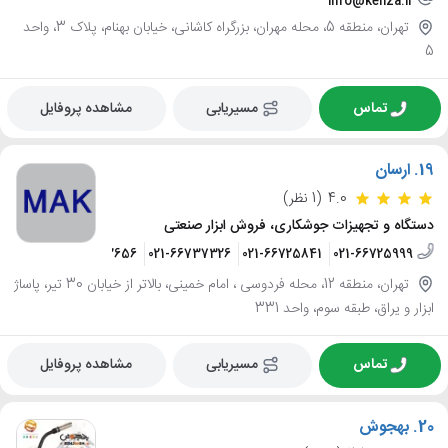
info@kenza.ir
تهران، منطقه 5، محله مهران، بزرگراه کاشانی، خیابان بهنام، پلاک 3، واحد
5
تماس
مسیریابی
مشاهده پروفایل
19.
ارسان
4.0
(1 نظر)
دستگاه و تجهیزات جوشکاری، فروش ابزار صنعتی
750905~6
09121312656
021-66737326
021-66725841
021-66725999
تهران، منطقه 12، محله فردوسی ، امام خمینی، بالاتر از خیابان 30 تیر، پاساژ
ابزار و یراق، طبقه سوم، واحد 331
تماس
مسیریابی
مشاهده پروفایل
20.
بهجوش