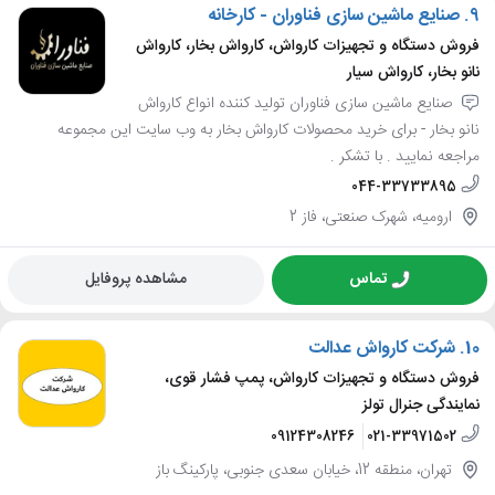
9.
صنایع ماشین سازی فناوران - کارخانه
فروش دستگاه و تجهیزات کارواش، کارواش بخار، کارواش
نانو بخار، کارواش سیار
صنایع ماشین سازی فناوران تولید کننده انواع کارواش
نانو بخار - برای خرید محصولات کارواش بخار به وب سایت این مجموعه
مراجعه نمایید . با تشکر .
044-33733895
ارومیه، شهرک صنعتی، فاز 2
تماس
مشاهده پروفایل
10.
شرکت کارواش عدالت
فروش دستگاه و تجهیزات کارواش، پمپ فشار قوی،
نمایندگی جنرال تولز
09124308246
021-33971502
تهران، منطقه 12، خیابان سعدی جنوبی، پارکینگ باز