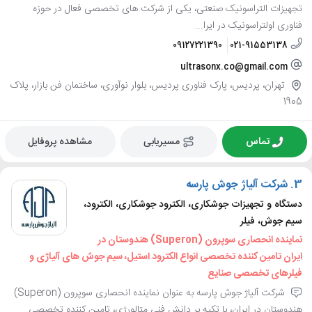
تجهیزات التراسونیک صنعتی، یکی از شرکت های تخصصی فعال در حوزه
فناوری اولتراسونیک در ایرا...
09127221390
021-91553138
ultrasonx.co@gmail.com
تهران، پردیس، پارک فناوری پردیس، بلوار نوآوری، ساختمان فن بازار، پلاک
1905
تماس
مسیریابی
مشاهده پروفایل
3.
شرکت آلیاژ جوش پارسه
دستگاه و تجهیزات جوشکاری، الکترود جوشکاری، الکترود،
سیم جوش، فیلر
نماینده انحصاری سوپرون (Superon) هندوستان در
ایران تامین کننده تخصصی انواع الکترود استیل، سیم جوش های آلیاژی و
فیلرهای تخصصی صنایع
شرکت آلیاژ جوش پارسه به عنوان نماینده انحصاری سوپرون (Superon)
هندوستان در ایران، با تکیه بر دانش فنی متالورژی، تامین کننده تخصصی