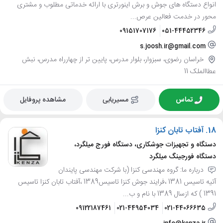
انواع دستگاه های جوش و برش اینورتری با ارائه خدماتی مطلوب و مشتری
محور در خدمت فعالین عرص...
09151707176
051-44452346
s.joosh.ir@gmail.com
خراسان رضوی، سبزوار، بلوار مدرس، پایین تر از چهارراه مدرس، نبش
عطاالملک 11
تماس
مسیریابی
مشاهده پروفایل
18.
آفتاب تابان کنزا
دستگاه و تجهیزات جوشکاری، دستگاه فورج میلگرد،
دستگاه فورجینگ میلگرد
درباره ما: گروه مهندسی کنزا (با شرکت مهندسی پایندان
آتیه تاسیس 1381 ،فرایند جوش کنزا تاسیس1389 ،آفتاب تابان کنزا تاسیس
1391 ) که ازسال 1389 با نام و ب...
09122187461
021-44954034
021-44066635