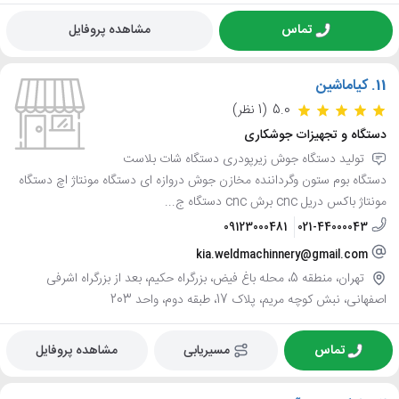
تماس
مشاهده پروفایل
11.
کیاماشین
5.0
(1 نظر)
دستگاه و تجهیزات جوشکاری
تولید دستگاه جوش زیرپودری دستگاه شات بلاست
دستگاه بوم ستون وگرداننده مخازن جوش دروازه ای دستگاه مونتاژ اچ دستگاه
مونتاژ باکس دریل cnc برش cnc دستگاه ج...
09123000481
021-44000043
kia.weldmachinnery@gmail.com
تهران، منطقه 5، محله باغ فیض، بزرگراه حکیم، بعد از بزرگراه اشرفی
اصفهانی، نبش کوچه مریم، پلاک 17، طبقه دوم، واحد 203
تماس
مسیریابی
مشاهده پروفایل