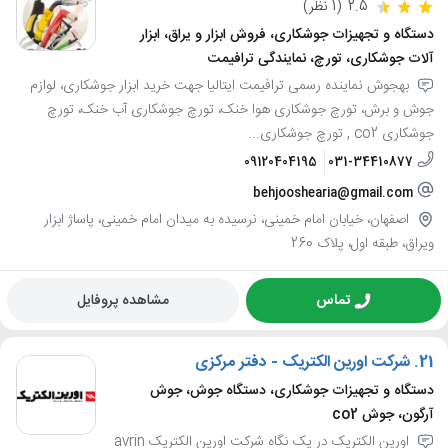
2.5
(1 نظر)
دستگاه و تجهیزات جوشکاری، فروش ابزار و یراق، ابزار
آلات جوشکاری، تورچ، نمایندگی ترافیمت
بهجوش نماینده رسمی ترافیمت ایتالیا جهت خرید ابزار جوشکاری، لوازم
جوش و برش، تورچ جوشکاری هوا خنک، تورچ جوشکاری آب خنک، تورچ
جوشکاری co2 , تورچ جوشکاری...
09120404195
031-34410877
behjooshearia@gmail.com
اصفهان، خیابان امام خمینی، نرسیده به میدان امام خمینی، پاساژ ابزار
ویراق، طبقه اول، پلاک 260
تماس
مشاهده پروفایل
21.
شرکت اورین الکتریک - دفتر مرکزی
دستگاه و تجهیزات جوشکاری، دستگاه جوش، جوش
آرگون، جوش co2
اورین الکتریک در یک نگاه شرکت اورین الکتریک avrin