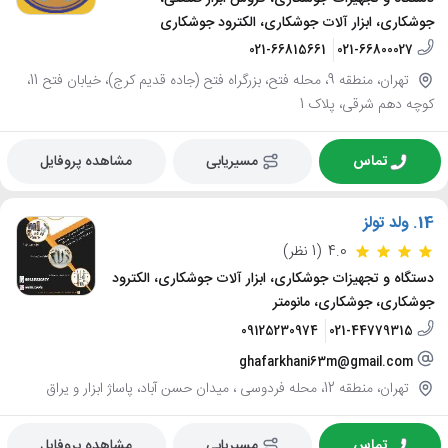
جوشکاری، ابزار آلات جوشکاری، الکترود جوشکاری
021-66815661
021-66800027
تهران، منطقه 9، محله فتح، بزرگراه فتح (جاده قدیم کرج)، خیابان فتح 11،
کوچه دهم شرقی، پلاک 1
تماس
مسیریابی
مشاهده پروفایل
14.
ولد تولز
4.0
(1 نظر)
دستگاه و تجهیزات جوشکاری، ابزار آلات جوشکاری، الکترود
جوشکاری، جوشکاری، مانومتر
09125230974
021-44779315
ghafarkhani63m@gmail.com
تهران، منطقه 12، محله فردوسی ، میدان حسن آباد، پاساژ ابزار و یراق
تماس
مسیریابی
مشاهده پروفایل