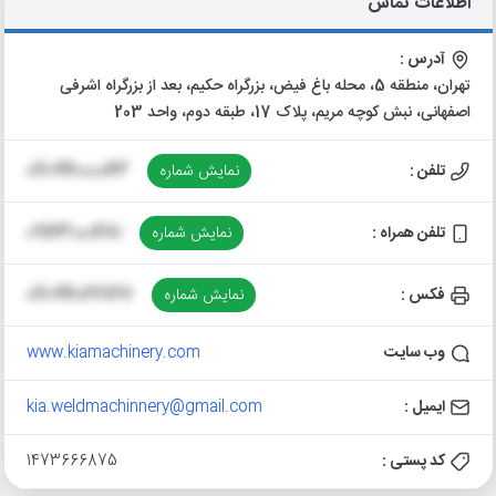
اطلاعات تماس
آدرس :
تهران، منطقه 5، محله باغ فیض، بزرگراه حکیم، بعد از بزرگراه اشرفی
اصفهانی، نبش کوچه مریم، پلاک 17، طبقه دوم، واحد 203
تلفن :
نمایش شماره
021-44000043
تلفن همراه :
نمایش شماره
09123000481
فکس :
نمایش شماره
021-44062727
وب سایت
www.kiamachinery.com
ایمیل :
kia.weldmachinnery@gmail.com
کد پستی :
1473666875