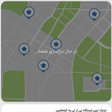
در حال بارگذاری نقشه...
گوگل
بلد
نشان
نزدیک ترین ایستگاه بی آر تی به کیاماشین