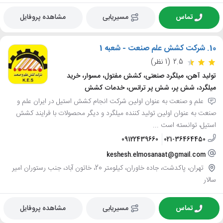
تماس
مسیریابی
مشاهده پروفایل
10.
شرکت کشش علم صنعت - شعبه 1
2.5
(1 نظر)
تولید آهن، میلگرد صنعتی، کشش مفتول، مسوار، خرید
میلگرد، شش پر، شش پر ترانس، خدمات کشش
علم و صنعت به عنوان اولین شرکت انجام کشش استیل در ایران علم و
صنعت به عنوان اولین تولید کننده میلگرد و دیگر محصولات با فرایند کشش
استیل، توانسته است ...
09122439660
021-36464450
keshesh.elmosanaat@gmail.com
تهران، پاکدشت، جاده خاوران، کیلومتر 20، خاتون آباد، جنب رستوران امیر
سالار
تماس
مسیریابی
مشاهده پروفایل