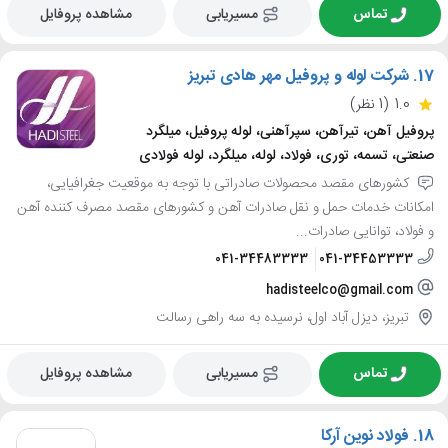
تماس
مسیریابی
مشاهده پروفایل
17.
شرکت لوله و پروفیل مهر هادی تبریز
1.0
(1 نظر)
پروفیل آهن، تیرآهن، سپرآهنی، لوله پروفیل، میلگرد
صنعتی، تسمه، توری، فولاد، لوله، میلگرد، لوله فولادی
کشورهای مقصد محصولات صادراتی با توجه به موقعیت جغرافیایی،
امکانات خدمات حمل و نقل صادرات آهن و کشورهای مقصد مصرف کننده آهن
و فولاد، توانایی صادرات...
041-34483333
041-34453333
hadisteelco@gmail.com
تبریز، دیزل آباد اول، نرسیده به سه راهی رسالت
تماس
مسیریابی
مشاهده پروفایل
18.
فولاد نوین آرکا