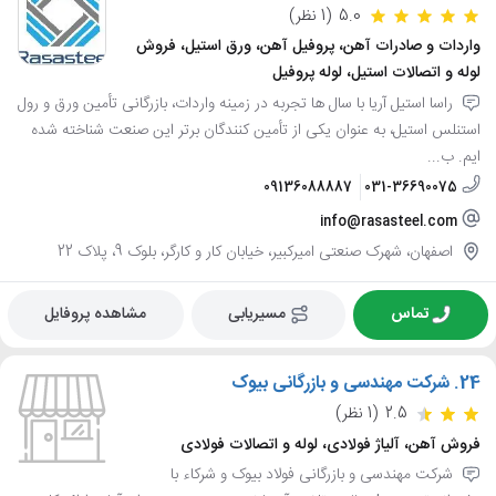
5.0
(1 نظر)
واردات و صادرات آهن، پروفیل آهن، ورق استیل، فروش
لوله و اتصالات استیل، لوله پروفیل
راسا استیل آریا با سال ها تجربه در زمینه واردات، بازرگانی تأمین ورق و رول
استنلس استیل، به عنوان یکی از تأمین کنندگان برتر این صنعت شناخته شده
ایم. ب...
09136088887
031-36690075
info@rasasteel.com
اصفهان، شهرک صنعتی امیرکبیر، خیابان کار و کارگر، بلوک 9، پلاک 22
تماس
مسیریابی
مشاهده پروفایل
24.
شرکت مهندسی و بازرگانی بیوک
2.5
(1 نظر)
فروش آهن، آلیاژ فولادی، لوله و اتصالات فولادی
شرکت مهندسی و بازرگانی فولاد بیوک و شرکاء با