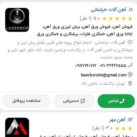
11.
آهن آلات خراسانی
5.0
(1 نظر)
فروش آهن، فروش ورق آهن، برش لیزری ورق آهن،
cnc ورق آهن، خمکاری فلزات، برشکاری و خمکاری ورق
آهن آلات خراسانی : انجام انواع پروژه های فلزی شامل برش لیزر و
جوشکاری و تامین آهن آلات در پاکدشت-ورامین-شریف آباد، خاور شهر، شن و
ماسه، جیتو، مامازند،...
09121940712
021-36466555
laserborsite@gmail.com
تهران، پاکدشت، خاتون آباد
تماس
مسیریابی
مشاهده پروفایل
12.
آهن مهر
3.0
(1 نظر)
پروفیل آهن، فروش آهن، فروش تیرآهن، تیرآهن، ورق