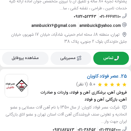
پشتوانه تجربه 80 ساله و تلفیق آن با نیروی متخصص جوان آماده ارائه کلیه
خدمات تامین ، طراحی ، نقشه کشی ، سا...
09122052343
021-66672110
aminbuick76@gmail.com
aminbuick@yahoo.com
تهران، منطقه 18، محله امام خمینی، شادآباد، خیابان 17 شهریور، خیابان
جلیل خاوندگار، بلوک 2 جنوبی، پلاک 38
تماس
مسیریابی
مشاهده پروفایل
25.
عصر فولاد کاویان
5.0
(1 نظر)
فروش آهن، برشکاری آهن و فولاد، واردات و صادرات
آهن، بازرگانی آهن و فولاد
شرکت عصر فولاد کاویان: از سال 1350 با نام آهن آلات مصلایی و عضو
اتحادیه و تعاونی صنف فروشندگان آهن آلات استان تهران و عضو اتاق بازرگانی
ایران جهت وار...
09121182573
021-38452
021-22752000