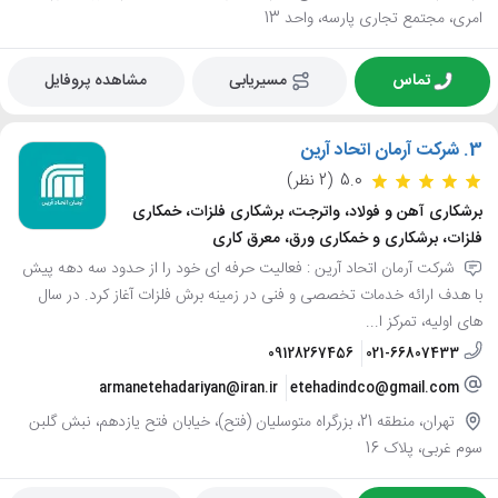
امری، مجتمع تجاری پارسه، واحد 13
تماس
مسیریابی
مشاهده پروفایل
3.
شرکت آرمان اتحاد آرین
5.0
(2 نظر)
برشکاری آهن و فولاد، واترجت، برشکاری فلزات، خمکاری
فلزات، برشکاری و خمکاری ورق، معرق کاری
شرکت آرمان اتحاد آرین : فعالیت حرفه ای خود را از حدود سه دهه پیش
با هدف ارائه خدمات تخصصی و فنی در زمینه برش فلزات آغاز کرد. در سال
های اولیه، تمرکز ا...
09128267456
021-66807433
armanetehadariyan@iran.ir
etehadindco@gmail.com
تهران، منطقه 21، بزرگراه متوسلیان (فتح)، خیابان فتح یازدهم، نبش گلبن
سوم غربی، پلاک 16