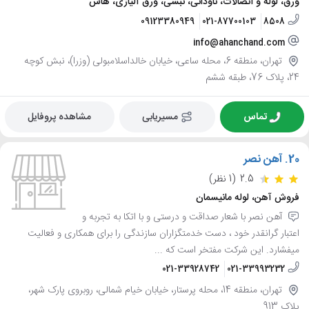
ورق، لوله و اتصالات، ناودانی، نبشی، ورق آلیاژی، هاش
09123380949
021-87700103
8508
info@ahanchand.com
تهران، منطقه 6، محله ساعی، خیابان خالداسلامبولی (وزرا)، نبش کوچه
24، پلاک 76، طبقه ششم
تماس
مسیریابی
مشاهده پروفایل
20.
آهن نصر
2.5
(1 نظر)
فروش آهن، لوله مانیسمان
آهن نصر با شعار صداقت و درستی و با اتکا به تجربه و
اعتبار گرانقدر خود ، دست خدمتگزاران سازندگی را برای همکاری و فعالیت
میفشارد. این شرکت مفتخر است که ...
021-33928742
021-33993232
تهران، منطقه 14، محله پرستار، خیابان خیام شمالی، روبروی پارک شهر،
پلاک 913