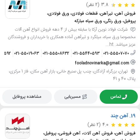
3.8
(2 نظر)
فروش آهن، تیرآهن، قطعات فولادی، ورق فولادی،
پروفیل، ورق رنگی، ورق سیاه مبارکه
شرکت فولاد نوین آرکا با سابقه بیش از 4 دهه فروش انواع آهن آلات
مخصوصا ورق سیاه، میلگرد و تیرآهن آماده همکاری با خریداران و فروشندگان
عزیز میباشد. ht...
40592
021-55019063
021-55508632
021-55440593
021-55507070
fooladnovinarka@gmail.com
تهران، بزرگراه آزادگان، چنب پل صنیع خانی، بازار آهن مکان، فاز 1 مرکزی،
پلاک 40 و 41
تماس
مسیریابی
مشاهده پروفایل
19.
آهن چند
4.0
(2 نظر)
فروش آهن، فروش آهن آلات، آهن فروشی، پروفیل،