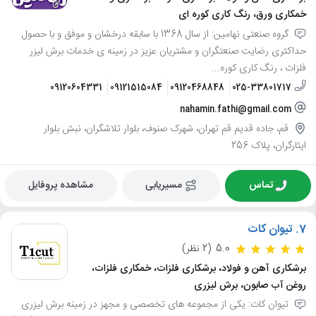
خمکاری ورق، رنگ کاری کوره ای
گروه صنعتی نهامین: از سال 1368 با سابقه درخشان و موفق و با حصول
حداکثری رضایت صنعتگران و مشتریان عزیز در زمینه ی خدمات برش لیزر
فلزات ، رنگ کاری کوره...
09120604331
09121515084
09120468848
025-33801717
nahamin.fathi@gmail.com
قم، جاده قدیم قم تهران، شهرک صنوف، بلوار تلاشگران، نبش بلوار
ایثارگران، پلاک 256
تماس
مسیریابی
مشاهده پروفایل
7.
تیوان کات
5.0
(2 نظر)
برشکاری آهن و فولاد، برشکاری فلزات، خمکاری فلزات،
روغن آب صابون، برش لیزری
تیوان کات: یکی از مجموعه های تخصصی و مجهز در زمینه برش لیزری