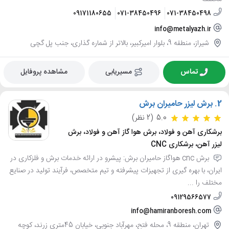
09171180655
071-38450496
071-38450498
info@metalyazh.ir
شیراز، منطقه 9، بلوار امیرکبیر، بالاتر از شماره گذاری، جنب پل گچی
تماس
مسیریابی
مشاهده پروفایل
2.
برش لیزر حامیران برش
5.0
(2 نظر)
برشکاری آهن و فولاد، برش هوا گاز آهن و فولاد، برش
لیزر آهن، برشکاری CNC
برش cnc هواگاز حامیران برش: پیشرو در ارائه خدمات برش و فلزکاری در
ایران، با بهره گیری از تجهیزات پیشرفته و تیم متخصص، فرآیند تولید در صنایع
مختلف را ...
09129566577
info@hamiranboresh.com
تهران، منطقه 9، محله فتح، مهرآباد جنوبی، خیابان 45متری زرند، کوچه