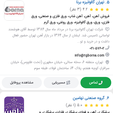
5.
تهران گالوانیزه برنا
4.2
(3 نظر)
فروش آهن، آهن، آهن شاپ، ورق فلزی و صنعتی، ورق
فلزی، ورق، ورق گالوانیزه، ورق روغنی، ورق گرم
شرکت تهران گالوانیزه برنا در مرداد ماه سال 1384 توسط آقای هوشمند
لواسانی تاسیس شد. ایشان از سال 1364 در بازار آهن تهران حضور فعال
داشت و در خرید و تو...
021-57602
info@tgborna.com
تهران، منطقه 6، محله سنائی، خیابان مطهری (تخت طاووس)، خیابان
سرافراز، کوچه هفتم، پلاک 14، ساختمان فولاد، طبقه سوم
تماس
مسیریابی
مشاهده پروفایل
6.
گروه صنعتی نهامین
5.0
(1 نظر)
برشکاری آهن و فولاد، برشکاری فلزات، برشکاری و