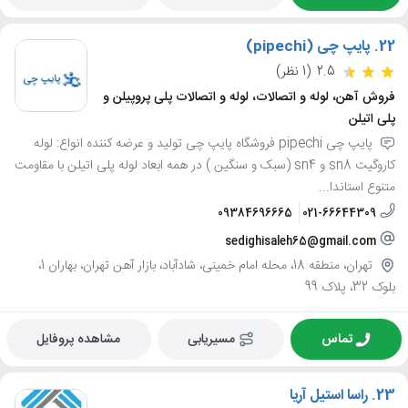
22.
پایپ چی (pipechi)
2.5
(1 نظر)
فروش آهن، لوله و اتصالات، لوله و اتصالات پلی پروپیلن و
پلی اتیلن
پایپ چی pipechi فروشگاه پایپ چی تولید و عرضه کننده انواع: لوله
کاروگیت sn8 و sn4 (سبک و سنگین ) در همه ابعاد لوله پلی اتیلن با مقاومت
متنوع استاندا...
09384696665
021-66644309
sedighisaleh65@gmail.com
تهران، منطقه 18، محله امام خمینی، شادآباد، بازار آهن تهران، بهاران 1،
بلوک 32، پلاک 99
تماس
مسیریابی
مشاهده پروفایل
23.
راسا استیل آریا