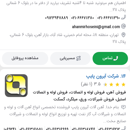
اطمینان هم میتونید شنبه تا 4شنبه تشریف بیارید از دفتر ما در بلوک 6 شمالی
پلاک 211...
09123947889
021-66671380
021-66671390
ahanmirhoseini@gmail.com
تهران، منطقه 18، محله امام خمینی، شاد آباد، بازار آهن، بلوک 6 شمالی،
پلاک 211
تماس
مسیریابی
مشاهده پروفایل
14.
شرکت آیرون پایپ
3.5
(1 نظر)
فروش آهن، فروش لوله و اتصالات، فروش لوله و اتصالات
استیل، فروش شیرآلات، ورق، میلگرد، گسکت
بنام خدا. آهن آلات آیرون پایپ فروشنده تخصصی انواع آهن آلات و لوله و
اتصالات و شیرآلات آب گاز نفت تهیه و توزیع انواع لوله و اتصالات و شیرآلات
صنایع مخت...
9121069241
021-66316551
021-66316999
021-66318746
021-66316212