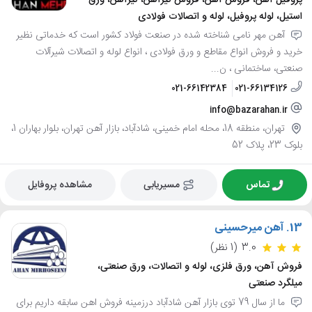
استیل، لوله پروفیل، لوله و اتصالات فولادی
آهن مهر نامی شناخته شده در صنعت فولاد کشور است که خدماتی نظیر
خرید و فروش انواع مقاطع و ورق فولادی ، انواع لوله و اتصالات شیرآلات
صنعتی، ساختمانی ، ن...
021-66142384
021-66134126
info@bazarahan.ir
تهران، منطقه 18، محله امام خمینی، شادآباد، بازار آهن تهران، بلوار بهاران 1،
بلوک 23، پلاک 52
تماس
مسیریابی
مشاهده پروفایل
13.
آهن میرحسینی
3.0
(1 نظر)
فروش آهن، ورق فلزی، لوله و اتصالات، ورق صنعتی،
میلگرد صنعتی
ما از سال 79 توی بازار آهن شادآباد درزمینه فروش اهن سابقه داریم برای