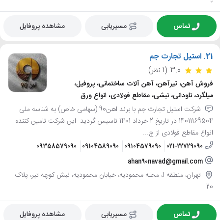
تماس
مسیریابی
مشاهده پروفایل
21.
استیل تجارت جم
3.0
(1 نظر)
فروش آهن، تیرآهن، آهن آلات ساختمانی، پروفیل،
میلگرد، ناودانی، نبشی، مقاطع فولادی، انواع ورق
شرکت استیل تجارت جم با برند اهن90 (سهامی خاص) به شناسه ملی
14011169504 در تاریخ 2 خرداد 1401 تاسیس گردید. این شرکت تامین کننده
انواع مقاطع فولادی از ج...
09358579090
09104589090
09104579090
021-22729090
ahan90navad@gmail.com
تهران، منطقه 1، محله محمودیه، خیابان محمودیه، نبش کوچه تیر، پلاک
20
تماس
مسیریابی
مشاهده پروفایل