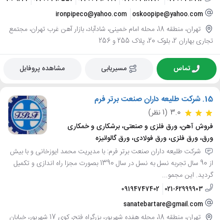
ironpipeco@yahoo.com
oskoopipe@yahoo.com
تهران، منطقه 18، محله امام خمینی، شادآباد، بازار آهن غرب تهران، مجتمع
تجاری بهاران 2، بلوک 20، پلاک 255 و 256
تماس
مسیریابی
مشاهده پروفایل
15.
شرکت طلیعه داران صنعت برتر فرم
3.0
(1 نظر)
فروش آهن، ورق فلزی و صنعتی، برشکاری و خمکاری
ورق، ورق فلزی، ورق فولادی، ورق گالوانیزه
شرکت طلیعه داران صنعت برتر فرم: با مدیریت محمد ایوزخانی و با بیش
از 90 سال تجربه نسل به نسل در سال 1390 بصورت مجزا راه اندازی و تکمیل
گردید. این مجمو...
09194747402
021-62999903
sanatebartare@gmail.com
تهران، منطقه 18، محله هفده شهریور، بزرگراه فتح، کوی 17 شهریور، خیابان