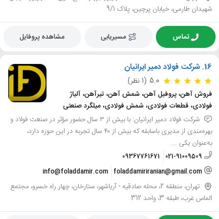
شهیدان طارمی، خیابان پرچین، پلاک 9/1
تماس
مسیریابی
مشاهده پروفایل
16.
شرکت فولاد دمیر ایرانیان
5.0
(1 نظر)
فروش آهن، پروفیل آهن، شمش آهن، تیرآهن، آلیاژ
فولادی، قطعات فولادی، شمش فولادی، میلگرد صنعتی
شرکت فولاد دمیر ایرانیان: با بیش از ۳ سال حضور مؤثر در صنعت فولاد و
بهره‌مندی از مدیری باسابقه که بیش از ۴۰ سال تجربه در این حوزه دارد،
به‌عنوان یکی ...
09367761671
021-91009509
info@foladdamir.com
foladdamiriranian@gmail.com
تهران، منطقه 2، محله صادقيه - آرياشهر، ستارخان، چهار راه خسرو، مجتمع
الماس غرب، طبقه 3، واحد 312