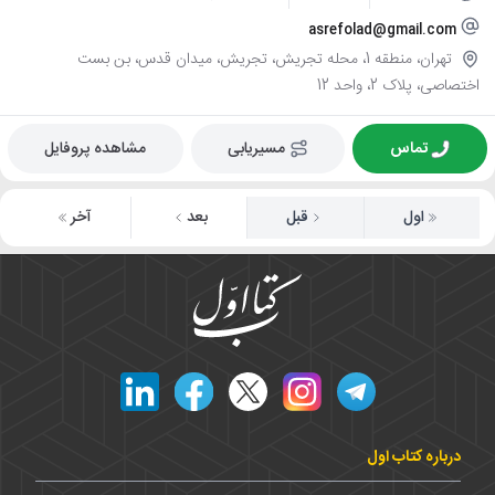
asrefolad@gmail.com
تهران، منطقه 1، محله تجریش، تجریش، میدان قدس، بن بست
اختصاصی، پلاک 2، واحد 12
تماس
مسیریابی
مشاهده پروفایل
اول
قبل
بعد
آخر
درباره کتاب اول