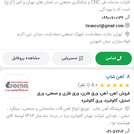
فلزات، خدمات فرز CNC و تراشکاری صنعتی در استان های تهران و البرز (کرج)
است که با بهره گی...
09900700136
tivancut@gmail.com
تهران، ملارد، صفادشت، شهرک صنعتی صفادشت، میدان نبی اکرم،
فولادسازان، نبش المهدی
تماس
مسیریابی
مشاهده پروفایل
8.
آهن شاپ
5.0
(1 نظر)
فروش آهن، آهن، ورق فلزی، ورق فلزی و صنعتی، ورق
استیل، گالوانیزه، ورق گالوانیزه
فروشگاه آهن شاپ : توزیع انواع آهن آلات ساختمانی و صنعتی ، میلگرد ،
نبشی ، ناودانی شرکت تهران گالوانیزه برنا در مرداد ماه سال 1384 توسط آقای
هوشمند لوا...
021-57602