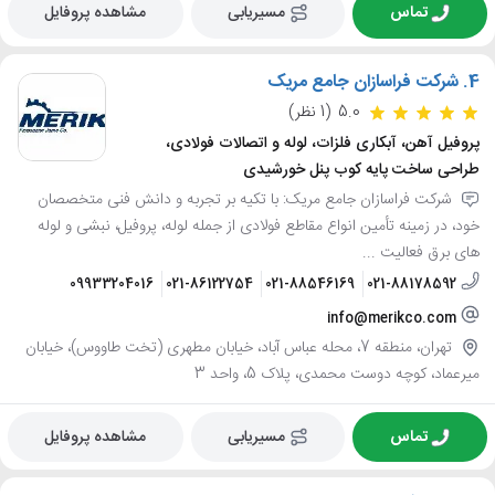
تماس
مسیریابی
مشاهده پروفایل
4.
شرکت فراسازان جامع مریک
5.0
(1 نظر)
پروفیل آهن، آبکاری فلزات، لوله و اتصالات فولادی،
طراحی ساخت پایه کوب پنل خورشیدی
شرکت فراسازان جامع مریک: با تکیه بر تجربه و دانش فنی متخصصان
خود، در زمینه تأمین انواع مقاطع فولادی از جمله لوله، پروفیل، نبشی و لوله
های برق فعالیت ...
09933204016
021-86122754
021-88546169
021-88178592
info@merikco.com
تهران، منطقه 7، محله عباس آباد، خیابان مطهری (تخت طاووس)، خیابان
میرعماد، کوچه دوست محمدی، پلاک 5، واحد 3
تماس
مسیریابی
مشاهده پروفایل