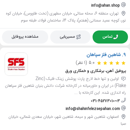
info@ahan.shop
تهران، منطقه 6، محله سنائی، خیابان مطهری (تخت طاووس)، خیابان کوه
نور، کوچه عمید سمنانی (هفتم)، پلاک 14، ساختمان فولاد، طبقه سوم
تماس
مسیریابی
مشاهده پروفایل
9.
شاهین فلز سپاهان
5.0
(1 نظر)
پروفیل آهن، برشکاری و خمکاری ورق
اولین و تنها خط لارج پارت پوشش زینک فلیک (Zinc
Flake) در ایران و خاورمیانه در کارخانه شرکت دانش بنیان شاهین فلز سپاهان
راه اندازی شده. این کارخانه با ...
031-45273010~3
info@shahinfelezsepahan.com
اصفهان، شاهین شهر و میمه، شاهین شهر، خیابان سعدی شمالی، خیابان
صبا