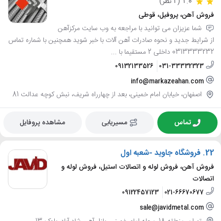
2.0
(2 نظر)
فروش آهن، پروفیل، قوطی
شما عزیزان می توانید با مراجعه به وب سایت مرکزآهن
از شرایط جدید و نحوه صادرات آهن آلات با خبر شوید همچنین با شماره تماس
0313333232 داخلی 2 مستقیما با ...
09132133526
031-33332323
info@markazeahan.com
اصفهان، خیابان امام خمینی، بعد از چهارراه شریف، نبش کوچه عدالت 81
تماس
مسیریابی
مشاهده پروفایل
22.
فروشگاه جاوید -شعبه اول
فروش آهن، فروش لوله و اتصالات استیل، فروش لوله و
اتصالات
09122457123
021-66670677
sale@javidmetal.com