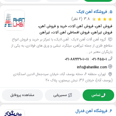
5.
فروشگاه آهن لایک
3.8
(2 نظر)
فروش آهن، فروش آهن آلات، خرید و فروش آهن،
فروش تیرآهن، فروش افساطی آهن آلات، تیرآهن
گروه آهن آلات آهن لایک : آهن لایک، با تمرکز بر خرید و فروش انواع
مقاطع فلزی از جمله تیرآهن، میلگرد، نبشی و ورق های فولادی، به یکی از
بازیگران معتبر در...
021-88222901~11
021-45501
info@ahanlike.com
تهران، منطقه 6، محله یوسف آباد، خیابان سیدجمال الدین اسدآبادی
(یوسف آباد)، خیابان 36، نبش بیستون، پلاک 20
تماس
مسیریابی
مشاهده پروفایل
6.
فروشگاه آهن فدرال