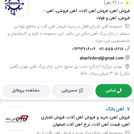
1.0
(2 نظر)
فروش آهن، فروش آهن آلات، آهن فروشی، آهن -
فروش، آهن و فولاد
مجموعه آهن فدرال، فعال در زمینه فروش آهن آلات و مقاطع فولادی
مستقر در بازار بزرگ آهن مکان می باشد. این مجموعه با تکیه بر کارشناسان و
متخصصین این حوزه ...
09393706006
021-55508618
ahanfederal@gmail.com
تهران، بزرگراه آزادگان، جنب پل صنیع خانی، بازار بزرگ آهن تهران (آهن
مکان)، فاز 3 شرقی، پلاک 560
تماس
مسیریابی
مشاهده پروفایل
7.
آهن بانک
فروش آهن، خرید و فروش آهن آلات، فروش اعتباری
آهن، قیمت آهن آلات، نرخ آهن آلات اصفهان
مجموعه آهن بانک مرکز خرید و فروش آهن آلات با راه