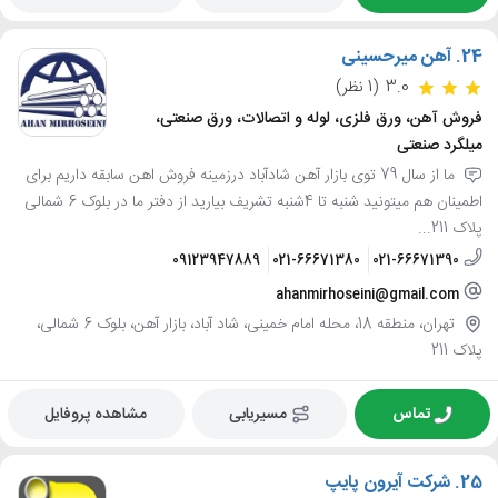
24.
آهن میرحسینی
3.0
(1 نظر)
فروش آهن، ورق فلزی، لوله و اتصالات، ورق صنعتی،
میلگرد صنعتی
ما از سال 79 توی بازار آهن شادآباد درزمینه فروش اهن سابقه داریم برای
اطمینان هم میتونید شنبه تا 4شنبه تشریف بیارید از دفتر ما در بلوک 6 شمالی
پلاک 211...
09123947889
021-66671380
021-66671390
ahanmirhoseini@gmail.com
تهران، منطقه 18، محله امام خمینی، شاد آباد، بازار آهن، بلوک 6 شمالی،
پلاک 211
تماس
مسیریابی
مشاهده پروفایل
25.
شرکت آیرون پایپ