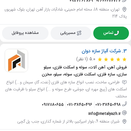
09124363849
021-66674734
تهران، منطقه 18، محله امام خمینی، شادآباد، بازار آهن تهران، بلوک شهریور،
پلاک 214
تماس
مسیریابی
مشاهده پروفایل
3.
شرکت آلیاژ سازه دوان
5.0
(1 نظر)
فروش آهن، آهن آلات، سوله و اسکلت فلزی، سیلو
سازی، سازه فلزی، اسکلت فلزی، سوله، سیلو، مخزن
طراحی، ساخت، نصب انواع سازه های فلزی (نفت، گاز، سیمان و...) انواع
اسکلت های (پیچ مهره ای، جوشی، طرح سوله و ...) انواع سیلو با ظرفیت های
مختلف
09171180655
071-38450496
071-38450498
info@metalyazh.ir
شیراز، منطقه 9، بلوار امیرکبیر، بالاتر از شماره گذاری، جنب پل گچی