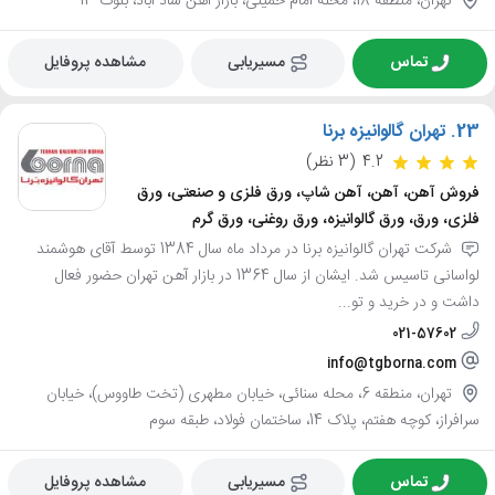
تهران، منطقه 18، محله امام خمینی، بازار آهن شاد آباد، بلوک 13
تماس
مسیریابی
مشاهده پروفایل
23.
تهران گالوانیزه برنا
4.2
(3 نظر)
فروش آهن، آهن، آهن شاپ، ورق فلزی و صنعتی، ورق
فلزی، ورق، ورق گالوانیزه، ورق روغنی، ورق گرم
شرکت تهران گالوانیزه برنا در مرداد ماه سال 1384 توسط آقای هوشمند
لواسانی تاسیس شد. ایشان از سال 1364 در بازار آهن تهران حضور فعال
داشت و در خرید و تو...
021-57602
info@tgborna.com
تهران، منطقه 6، محله سنائی، خیابان مطهری (تخت طاووس)، خیابان
سرافراز، کوچه هفتم، پلاک 14، ساختمان فولاد، طبقه سوم
تماس
مسیریابی
مشاهده پروفایل