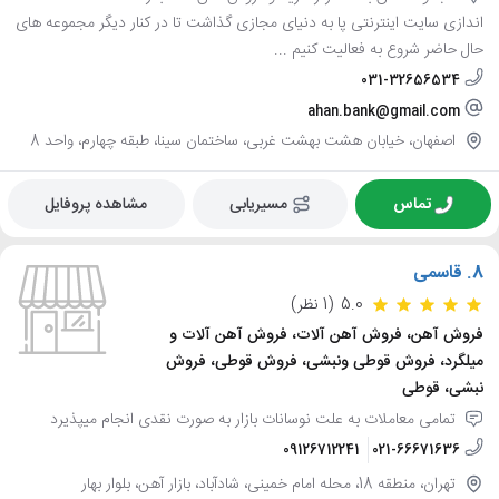
اندازی سایت اینترنتی پا به دنیای مجازی گذاشت تا در کنار دیگر مجموعه های
حال حاضر شروع به فعالیت کنیم ...
031-32656534
ahan.bank@gmail.com
اصفهان، خیابان هشت بهشت غربی، ساختمان سینا، طبقه چهارم، واحد 8
تماس
مسیریابی
مشاهده پروفایل
8.
قاسمی
5.0
(1 نظر)
فروش آهن، فروش آهن آلات، فروش آهن آلات و
میلگرد، فروش قوطی ونبشی، فروش قوطی، فروش
نبشی، قوطی
تمامی معاملات به علت نوسانات بازار به صورت نقدی انجام میپذیرد
09126712241
021-66671636
تهران، منطقه 18، محله امام خمینی، شادآباد، بازار آهن، بلوار بهار