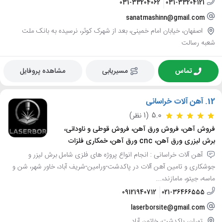
031-33204062
031-33204121
sanatmashinn@gmail.com
اصفهان، خیابان امام خمینی، بعد از شهرک کوثر، نرسیده به بانک ملت
شعبه رسالت
تماس
مسیریابی
مشاهده پروفایل
12.
آهن آلات خراسانی
5.0
(1 نظر)
فروش آهن، فروش ورق آهن، فروش قوطی و ناودانی،
برش لیزری ورق آهن، cnc ورق آهن، خمکاری فلزات
آهن آلات خراسانی : انجام انواع پروژه های فلزی شامل برش لیزر و
جوشکاری و تامین آهن آلات در پاکدشت-ورامین-شریف آباد، خاور شهر، شن و
ماسه، جیتو، مامازند،...
09121940712
021-36466555
laserborsite@gmail.com
تهران، پاکدشت، خاتون آباد