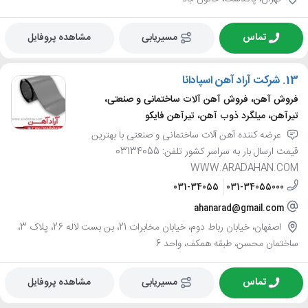
تماس
مسیریابی
مشاهده پروفایل
13.
شرکت آراد آهن اسپادانا
فروش آهن، فروش آهن آلات ساختمانی و صنعتی،
تیرآهن، میلگرد ذوب آهن، تیرآهن فایکو
عرضه کننده آهن آلات ساختمانی و صنعتی با بهترین
قیمت ارسال بار به سراسر کشور تلفن: 03134055
WWW.ARADAHAN.COM
031-34055
031-34055000
ahanarad@gmail.com
اصفهان، خیابان رباط دوم، خیابان مخابرات 21، بن بست لاله 26، پلاک 3،
ساختمان محسن، طبقه همکف، واحد 6
تماس
مسیریابی
مشاهده پروفایل