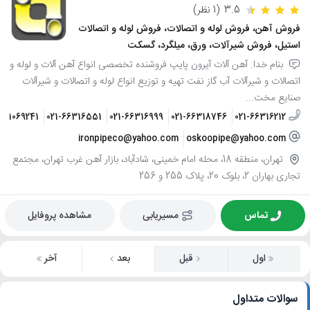
3.5
(1 نظر)
فروش آهن، فروش لوله و اتصالات، فروش لوله و اتصالات
استیل، فروش شیرآلات، ورق، میلگرد، گسکت
بنام خدا. آهن آلات آیرون پایپ فروشنده تخصصی انواع آهن آلات و لوله و
اتصالات و شیرآلات آب گاز نفت تهیه و توزیع انواع لوله و اتصالات و شیرآلات
صنایع مخت...
9121069241
021-66316551
021-66316999
021-66318746
021-66316212
ironpipeco@yahoo.com
oskoopipe@yahoo.com
تهران، منطقه 18، محله امام خمینی، شادآباد، بازار آهن غرب تهران، مجتمع
تجاری بهاران 2، بلوک 20، پلاک 255 و 256
تماس
مسیریابی
مشاهده پروفایل
اول
قبل
بعد
آخر
سوالات متداول