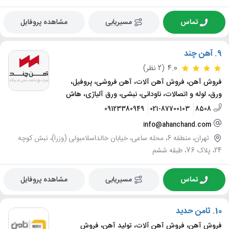
تماس
مسیریابی
مشاهده پروفایل
9.
آهن چند
4.0
(2 نظر)
فروش آهن، فروش آهن آلات، آهن فروشی، پروفیل،
ورق، لوله و اتصالات، ناودانی، نبشی، ورق آلیاژی، هاش
09123380949
021-87700103
8508
info@ahanchand.com
تهران، منطقه 6، محله ساعی، خیابان خالداسلامبولی (وزرا)، نبش کوچه
24، پلاک 76، طبقه ششم
تماس
مسیریابی
مشاهده پروفایل
10.
ثامن حدید
فروش آهن، فروش آهن آلات، تولید آهن، فروش