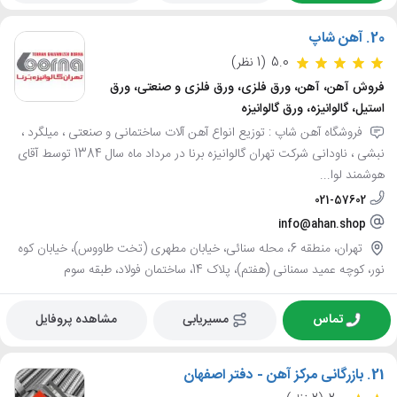
20.
آهن شاپ
5.0
(1 نظر)
فروش آهن، آهن، ورق فلزی، ورق فلزی و صنعتی، ورق
استیل، گالوانیزه، ورق گالوانیزه
فروشگاه آهن شاپ : توزیع انواع آهن آلات ساختمانی و صنعتی ، میلگرد ،
نبشی ، ناودانی شرکت تهران گالوانیزه برنا در مرداد ماه سال 1384 توسط آقای
هوشمند لوا...
021-57602
info@ahan.shop
تهران، منطقه 6، محله سنائی، خیابان مطهری (تخت طاووس)، خیابان کوه
نور، کوچه عمید سمنانی (هفتم)، پلاک 14، ساختمان فولاد، طبقه سوم
تماس
مسیریابی
مشاهده پروفایل
21.
بازرگانی مرکز آهن - دفتر اصفهان