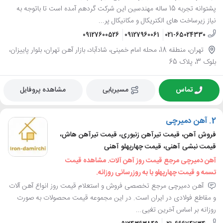
پشتوانه تجربه 15 ساله مهندسین این شرکت گردهم آمده است تا باتوجه به
نیاز زیرساخت های الکتریکال و مکانیکال پر...
09127600526
09127960061
021-65024330
تهران، منطقه 18، محله امام خمینی، شادآباد، بازار آهن تهران، بلوار پاییزان،
بلوک 3، پلاک 65
تماس
مسیریابی
مشاهده پروفایل
2.
آهن دمیرچی
فروش آهن، قیمت تیرآهن زنبوری، قیمت تیرآهن هاش،
قیمت نبشی آهنی، قیمت چهارپهلو آهنی
آهن دمیرچی مرجع قیمت روز آهن آلات. مشاهده قیمت
تسمه و قیمت چهارپهلو با به روزرسانی روزانه.
آهن دمیرچی مرجع تخصصی فروش و استعلام قیمت روز انواع آهن آلات
و مقاطع فولادی در ایران است. در این مجموعه قیمت محصولات به صورت
روزانه بر اساس آخرین تغیی...