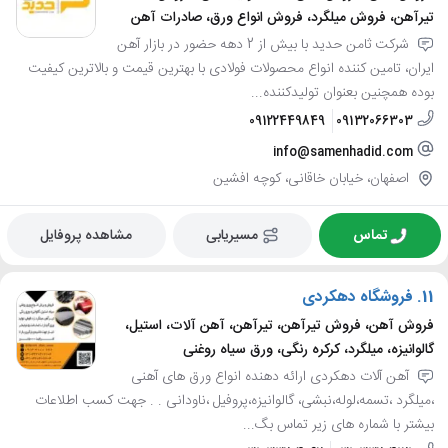
تیرآهن، فروش میلگرد، فروش انواع ورق، صادرات آهن
شرکت ثامن حدید با بیش از 2 دهه حضور در بازار آهن
ایران، تامین کننده انواع محصولات فولادی با بهترین قیمت و بالاترین کیفیت
بوده همچنین بعنوان تولیدکننده...
09122449849
09132066303
info@samenhadid.com
اصفهان، خیابان خاقانی، کوچه افشین
تماس
مسیریابی
مشاهده پروفایل
11.
فروشگاه دهکردی
فروش آهن، فروش تیرآهن، تیرآهن، آهن آلات، استیل،
گالوانیزه، میلگرد، کرکره رنگی، ورق سیاه روغنی
آهن آلات دهکردی ارائه دهنده انواع ورق های آهنی
،میلگرد ،تسمه،لوله،نبشی، گالوانیزه،پروفیل ،ناودانی . . جهت کسب اطلاعات
بیشتر با شماره های زیر تماس بگ...