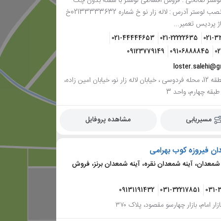
لوستر صالحی : فروش اقساطی لوستر با سفته بدون چک
ابکاری لوستر نصب لوستر آدرس : لاله زار نو خ شماره 02133333632خ
ژ پردیس تعمیر...
021-44444653
021-22222635
021-
09123779149
09106888845
0
loster.salehi@
تهران، منطقه 12، محله فردوسی ، خیابان لاله زار نو، خیابان امین زاده،
بقه چهارم، واحد 3
مسیریابی
مشاهده پروفایل
ان فیروزه کوب بهرامی
شمعدان، آینه شمعدان نقره، آینه شمعدان برنز، فروش
09131191432
031-32217851
031-
ار امام، بازار چهارسو مقصود، پلاک ۳۷۰