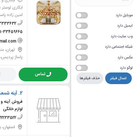
آبکاری و 
امین زاده پاسا
موبایل دارد
33333632
ایمیل دارد
21-33459665
وب سایت دارد
gmail.com
شبکه اجتماعی دارد
پاساژ پردیس، ط
عکس دارد
لوگو دارد
تماس
اعمال فیلتر
حذف فیلترها
2.
آینه شمعد
فروش آینه و 
لوازم خانگی
32233522
اصفهان، باز