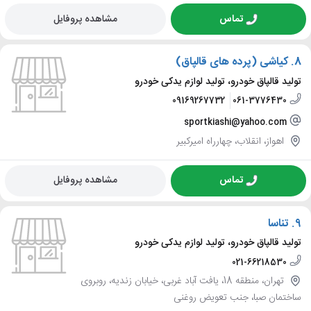
تماس
مشاهده پروفایل
8.
کیاشی (پرده های قالپاق)
تولید قالپاق خودرو، تولید لوازم یدکی خودرو
09169267732
061-3776430
sportkiashi@yahoo.com
اهواز، انقلاب، چهارراه امیرکبیر
تماس
مشاهده پروفایل
9.
تناسا
تولید قالپاق خودرو، تولید لوازم یدکی خودرو
021-66218530
تهران، منطقه 18، یافت آباد غربی، خیابان زندیه، روبروی
ساختمان صبا، جنب تعویض روغنی