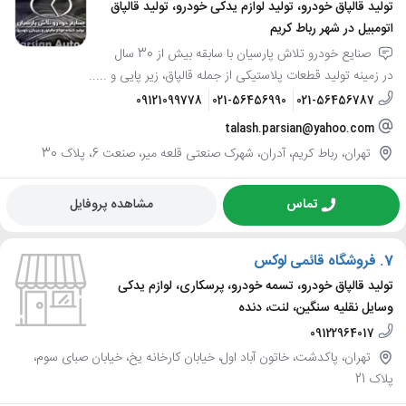
تولید قالپاق خودرو، تولید لوازم یدکی خودرو، تولید قالپاق
اتومبیل در شهر رباط کریم
صنایع خودرو تلاش پارسیان با سابقه بیش از 30 سال
در زمینه تولید قطعات پلاستیکی از جمله قالپاق، زیر پایی و .....
09121099778
021-56456990
021-56456787
talash.parsian@yahoo.com
تهران، رباط کریم، آدران، شهرک صنعتی قلعه میر، صنعت 6، پلاک 30
تماس
مشاهده پروفایل
7.
فروشگاه قائمی لوکس
تولید قالپاق خودرو، تسمه خودرو، پرسکاری، لوازم یدکی
وسایل نقلیه سنگین، لنت، دنده
09122964017
تهران، پاکدشت، خاتون آباد اول، خیابان کارخانه یخ، خیابان صبای سوم،
پلاک 21