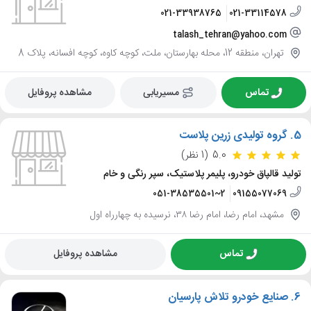
021-33938765
021-33114578
talash_tehran@yahoo.com
تهران، منطقه 12، محله بهارستان، ملت، کوچه کاوه، کوچه افسانه، پلاک 8
تماس
مسیریابی
مشاهده پروفایل
5.
گروه تولیدی زرین پلاست
5.0
(1 نظر)
تولید قالپاق خودرو، پلیمر پلاستیک، سپر رنگی و خام
051-38535501~2
09155077069
مشهد، امام رضا، امام رضا ۳۸، نرسیده به چهارراه اول
تماس
مشاهده پروفایل
6.
صنایع خودرو تلاش پارسیان