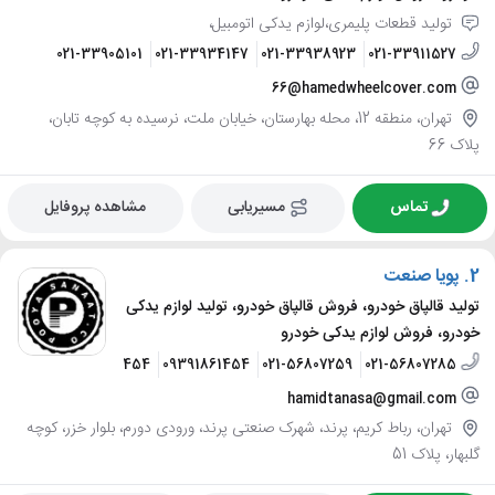
تولید قطعات پلیمری،لوازم یدکی اتومبیل،
021-33905101
021-33934147
021-33938923
021-33911527
66@hamedwheelcover.com
تهران، منطقه 12، محله بهارستان، خیابان ملت، نرسیده به کوچه تابان،
پلاک 66
تماس
مسیریابی
مشاهده پروفایل
2.
پویا صنعت
تولید قالپاق خودرو، فروش قالپاق خودرو، تولید لوازم یدکی
خودرو، فروش لوازم یدکی خودرو
09121861454
09391861454
021-56807259
021-56807285
hamidtanasa@gmail.com
تهران، رباط کریم، پرند، شهرک صنعتی پرند، ورودی دورم، بلوار خزر، کوچه
گلبهار، پلاک 51