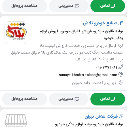
تماس
مسیریابی
مشاهده پروفایل
3.
صنایع خودرو تلاش
تولید قالپاق خودرو، فروش قالپاق خودرو، فروش لوازم
یدکی خودرو
ارسال بار برای مشتری ، ضمانت کارواش کیفیت بالا
،قیمت مناسب، رنگ ثابت مواددرجه یک ،ماندگاری بالا قالپاق سمند، قالپاق
پراید قالپاق 206، قالپاق تیبا قا...
09107774081
sanaye.khodro.talash@gmail.com
تهران، پاکدشت، جاده خاوران
تماس
مسیریابی
مشاهده پروفایل
4.
شرکت تلاش تهران
تولید قالپاق خودرو، تولید لوازم یدکی خودرو