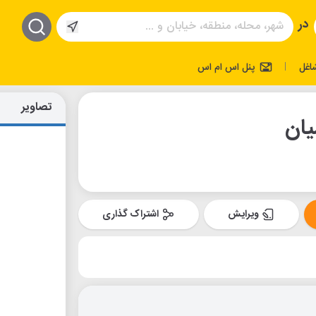
در
اغل
پنل اس ام اس
|
تصاویر
یان
ویرایش
اشتراک گذاری