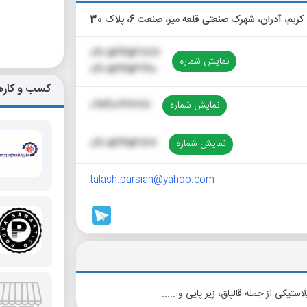
کریم، آدران، شهرک صنعتی قلعه میر، صنعت 6، پلاک 30
021-56456787
نمایش شماره
021-56456990
کسب و کاره
نمایش شماره
09121099778
نمایش شماره
021-56456177
talash.parsian@yahoo.com