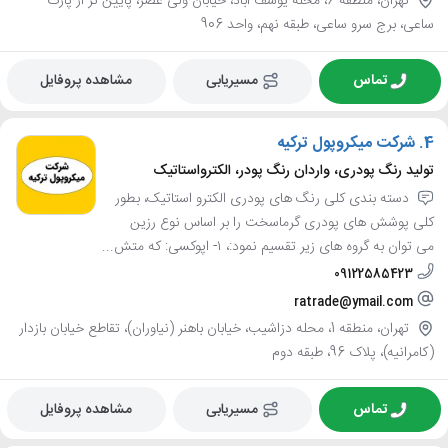
تهران، منطقه 6، محله یوسف آباد، خیابان ولی عصر، پایین تر از پارک
ساعی، برج سرو ساعی، طبقه نهم، واحد 906
تماس
مسیریابی
مشاهده پروفایل
4.
شرکت میکروپول ترکیه
تولید رنگ پودری، واردان رنگ پودر، الکترواستاتیک
دسته بندی کلی رنگ های پودری الکترو استاتیک، بطور
کلی پوشش های پودری گرماسخت را بر اساس نوع رزین
می توان به گروه های زیر تقسیم نمود:، ۱- اپوکسی: که متش...
09122585423
ratrade@ymail.com
تهران، منطقه 1، محله دزاشیب، خیابان باهنر (نیاوران)، تقاطع خیابان بازدار
(کامرانیه)، پلاک 96، طبقه دوم
تماس
مسیریابی
مشاهده پروفایل