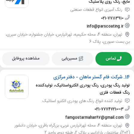
مایع، رنگ روی پلاستیک
رنگ آمیزی انواع قطعات صنعتی
021-77113910
info@parscoating.ir
تهران، منطقه 4، محله حکیمیه، تهرانپارس، خیابان جشنواره، خیابان سیری،
بن بست صبوری، پلاک 6
تماس
مسیریابی
مشاهده پروفایل
14.
شرکت فام گستر ماهان - دفتر مرکزی
تولید رنگ پودری، رنگ پودری الکترواستاتیک، تولیدکننده
رنگ قعطات فلزی
تولید کننده انواع رنگ های پودری الکترو استاتیک
021-77747210~3
famgostarmahan97@gmail.com
تهران، منطقه 4، محله تهرانپارس غربی، بزرگراه باقری، خیابان دانشور
(202)، ساختمان پارادایس، پلاک 2، طبقه دوم، واحد 2