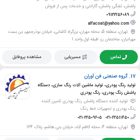
پاشش، تفنگی پاشش، گارانتی و خدمات پس از فروش
09122256089
alfacoat@yahoo.com
تهران، منطقه 5، محله مهران، بزرگراه کاشانی، خیابان بوذرجمهر، بن بست
مهرانیان، ساختمان رز، طبقه اول واحد 1
تماس
مسیریابی
مشاهده پروفایل
17.
گروه صنعتی فن آوران
تولید رنگ پودری، تولید ماشین آلات رنگ سازی، دستگاه
پاشش رنگ پودری، رنگ پودری
تولید کننده دستگاه پاشش رنگ پودری تامین کننده
رنگ پودری و تجهیزات خط رنگ
021-22509605
021-22511450
تهران، منطقه 4، محله کاظم آباد، خیابان بنی هاشم، پلاک 164