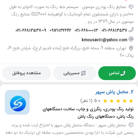
صنایع رنگ پودری موسوی : سیستم خط رنگ به صورت کانوایر به طول
100متر و دارای شستشوی تمام اتوماتیک با گواهینامه ISO9001 صنایع رنگ
موسوی در سال 1379 در زم...
021-66813537~9
09121132642
021-66800013
021-66813537
kmousavi11@yahoo.com
تهران، منطقه 9، محله فتح، بزرگراه فتح (جاده قدیم کرج)، خیابان فتح 19،
پلاک 20
تماس
مسیریابی
مشاهده پروفایل
2.
مخمل پاش سپهر
5.0
(1 نظر)
تولید رنگ پودری، رنگرزی و چاپ، ساخت دستگاههای
رنگ پاش، دستگاههای رنگ پاش
مخمل پاش سپهر : دستگاه مخمل پاش سپهر با اختراع ثبت شده و برند
رسمی این شرکت با دارا بودن متخصصین مجرب، سابقه ای نزدیک به دو دهه