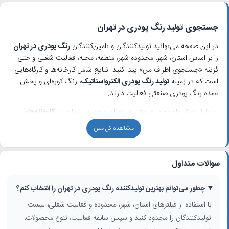
جستجوی تولید رنگ پودری در تهران
در این صفحه می‌توانید تولیدکنندگان و تامین‌کنندگان
رنگ پودری در تهران
را بر اساس استان، شهر، محدوده شهر، منطقه، محله، فعالیت شغلی و حتی
گزینه «جستجوی اطراف من» پیدا کنید. نتایج شامل کارخانه‌ها و کارگاه‌هایی
است که در زمینه
تولید رنگ پودری الکترواستاتیک
، رنگ کوره‌ای و پخش
عمده رنگ پودری صنعتی فعالیت دارند.
به دلیل تمرکز واحدهای صنعتی در تهران و حومه، بسیاری از
کارخانه‌های
رنگ پودری تهران
در شهرک‌های صنعتی مانند چهاردانگه، جاده قدیم کرج،
مشاهده کل متن
مناطق صنعتی شمس‌آباد و محدوده‌هایی نظیر خیابان شریعتی و جاده
مخصوص مستقر هستند. با استفاده از فیلترهای موقعیت مکانی، می‌توانید
نزدیک‌ترین تولیدکننده را برای ثبت سفارش، استعلام قیمت یا همکاری
سوالات متداول
تجاری انتخاب کنید.
چطور می‌توانم بهترین تولیدکننده رنگ پودری در تهران را انتخاب کنم؟
خدمات و محصولات متداول در تولید رنگ پودری تهران
با استفاده از فیلترهای استان، شهر، محدوده و فعالیت شغلی، لیست
کسب‌وکارهای ثبت‌شده در دسته
تولید رنگ پودری در تهران
معمولاً خدمات و
تولیدکنندگان را محدود کنید و سپس سابقه فعالیت، تنوع محصولات،
محصولات زیر را ارائه می‌کنند: