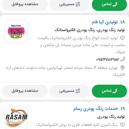
تماس
مسیریابی
مشاهده پروفایل
18.
تولیدی کیا فام
تولید رنگ پودری، رنگ پودری الکترواستاتک
تولید کننده انواع رنگ پودری الکترواستاتیک باقیمت
مناسب و کیفیت عالی ساده چرمی سمباده ای چکشی و
چروک
09123783982
تهران، منطقه 4، محله سرخه حصار، تهرانپارس، جاده دماوند، انبارهای آریا
الکتریک
تماس
مسیریابی
مشاهده پروفایل
19.
خدمات رنگ پودری رسام
تولید رنگ پودری
رنگ آمیزی کلیه قطعات فلزی به روش الکترواستاتیک