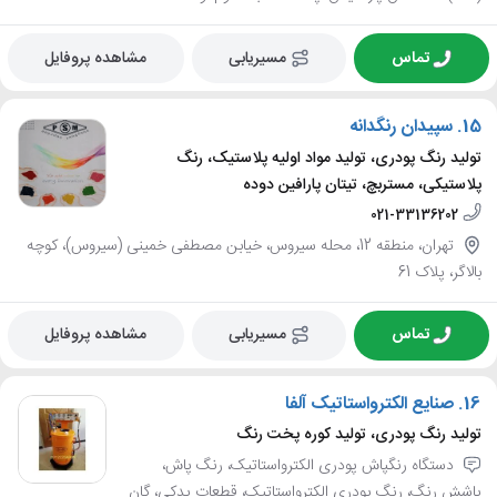
تماس
مسیریابی
مشاهده پروفایل
15.
سپیدان رنگدانه
تولید رنگ پودری، تولید مواد اولیه پلاستیک، رنگ
پلاستیکی، مستربچ، تیتان پارافین دوده
021-33136202
تهران، منطقه 12، محله سیروس، خیابن مصطفی خمینی (سیروس)، کوچه
بالاگر، پلاک 61
تماس
مسیریابی
مشاهده پروفایل
16.
صنایع الکترواستاتیک آلفا
تولید رنگ پودری، تولید کوره پخت رنگ
دستگاه رنگپاش پودری الکترواستاتیک، رنگ پاش،
پاشش رنگ، رنگ پودری الکترواستاتیک، قطعات یدکی، گان