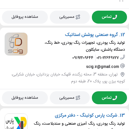
33
تماس
مسیریابی
مشاهده پروفایل
12.
گروه صنعتی پوشش استاتیک
تولید رنگ پودری، تجهیزات رنگ پودری، خط رنگ،
دستگاه پاشش، سایکلون
09192209644
021-22649727
scig.ir@gmail.com
تهران، منطقه 3، محله زرگنده، قلهک، خیابان یزدانیان، خیابان شکرابی،
کوچه بیژن پور، پلاک 20، طبقه دوم
تماس
مسیریابی
مشاهده پروفایل
13.
شرکت پارس کوتینگ - دفتر مرکزی
تولید رنگ پودری، رنگ آمیزی صنعتی و سندبلاست، رنگ