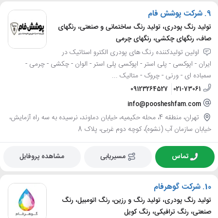
9.
شرکت پوشش فام
تولید رنگ پودری، تولید رنگ ساختمانی و صنعتی، رنگهای
صاف، رنگهای چکشی، رنگهای چرمی
اولین تولیدکننده رنگ های پودری الکترو استاتیک در
ایران - اپوکسی - پلی استر - اپوکسی پلی استر - الوان - چکشی - چرمی -
سمباده ای - ورنی - چروک - متالیک ...
09123264527
021-73061
info@poosheshfam.com
تهران، منطقه 4، محله حکیمیه، خیابان دماوند، نرسیده به سه راه آزمایش،
خیابان سازمان آب (نشوه)، کوچه دوم غربی، پلاک 8
تماس
مسیریابی
مشاهده پروفایل
10.
شرکت گوهرفام
تولید رنگ پودری، تولید رنگ و رزین، رنگ اتومبیل، رنگ
صنعتی، رنگ ترافیکی، رنگ کویل