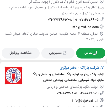
تامین کننده انواع فیلم و کاغذ دکورال (چوب، سنگ، گل
و...) انواع رنگ پودری الکترواستاتیک دکورال و معمولی مواد اولیه و فیلم و
طرح های دکورال مایع مناسب ق...
021-77329897~8
021-77147784~5
info@msf-co.com
تهران، منطقه 4، محله حکیمیه، خیابان دماوند، خیابان اتحاد، خیابان ششم
غربی، پلاک 7
تماس
مسیریابی
مشاهده پروفایل
7.
شرکت باژاک - دفتر مرکزی
تولید رنگ پودری، تولید رنگ ساختمانی و صنعتی، رنگ
مایع، مواد شیمیایی ساختمانی، پوشش صنعتی
تولید رنگها، پوششهای حفاظتی و دریایی
021-88770505
021-88789091
info@bajakpaint.ir