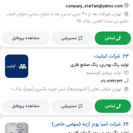
company_starfam@yahoo.com
تهران، شورآباد، بعد از 30 متری مدنی، بعد از خیابان مدنی، خیابان لقمان
حکیم، بن بست اطلس، پلاک 25
تماس
مسیریابی
مشاهده پروفایل
23.
شرکت کیانیت
تولید رنگ پودری، رنگ صنایع فلزی
تولید پروفیل آلومینیوم
021-76221924
تهران، خیابان تعاون (کامیوندارها)، نبش کوچه عگسری (سوم)، پلاک 1
تماس
مسیریابی
مشاهده پروفایل
24.
شرکت آسیا پودر آژینه (سهامی خاص)
تولید رنگ پودری، پودر کربنات کلسیم