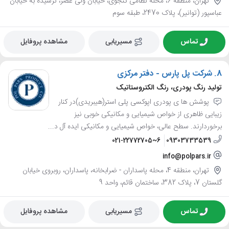
تهران، منطقه 6، محله نظامی گنجوی، خیابان ولی عصر، نرسیده به خیابان
عباسپور (توانیر)، پلاک 2470، طبقه سوم
تماس
مسیریابی
مشاهده پروفایل
8.
شرکت پل پارس - دفتر مرکزی
تولید رنگ پودری، رنگ الکتروستاتیک
پوشش ها ی پودری اپوکسی پلی استر(هیبریدی)در کنار
زیبایی ظاهری از خواص شیمیایی و مکانیکی خوبی نیز
برخوردارند. سطح عالی، خواص شیمیایی و مکانیکی ایده آل د...
021-22772705~6
09303733539
info@polpars.ir
تهران، منطقه 4، محله پاسداران - ضرابخانه، پاسداران، روبروی خیابان
گلستان 7، پلاک 382، ساختمان قائم، واحد 9
تماس
مسیریابی
مشاهده پروفایل