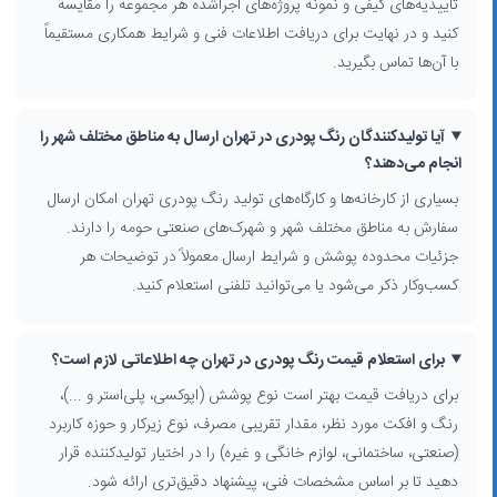
تاییدیه‌های کیفی و نمونه پروژه‌های اجراشده هر مجموعه را مقایسه
تولید انواع رنگ پودری الکترواستاتیک بر پایه اپوکسی، پلی‌استر و هیبرید
کنید و در نهایت برای دریافت اطلاعات فنی و شرایط همکاری مستقیماً
فروش عمده رنگ پودری برای خطوط رنگ و کارگاه‌های پوشش‌دهی
با آن‌ها تماس بگیرید.
تامین
مواد اولیه رنگ پودری
برای واحدهای تولیدی کوچکتر
مشاوره در انتخاب سیستم پوشش، فام‌بندی و طراحی کاتالوگ رنگ
همکاری در پروژه‌های صنعتی، ساختمانی، لوازم خانگی و پروفیل آلومینیوم
آیا تولیدکنندگان رنگ پودری در تهران ارسال به مناطق مختلف شهر را
بسیاری از این شرکت‌ها علاوه‌بر تولید، در زمینه
خط تولید رنگ پودری
، نصب
انجام می‌دهند؟
و راه‌اندازی تجهیزات و بهینه‌سازی مصرف پودر نیز مشاوره تخصصی ارائه
می‌دهند.
بسیاری از کارخانه‌ها و کارگاه‌های تولید رنگ پودری تهران امکان ارسال
سفارش به مناطق مختلف شهر و شهرک‌های صنعتی حومه را دارند.
نکات مهم در انتخاب تولیدکننده رنگ پودری در تهران
جزئیات محدوده پوشش و شرایط ارسال معمولاً در توضیحات هر
هنگام بررسی نتایج
تولید رنگ پودری در تهران
، توجه به چند عامل به انتخاب
کسب‌وکار ذکر می‌شود یا می‌توانید تلفنی استعلام کنید.
بهتر کمک می‌کند:
سابقه فعالیت و رزومه پروژه‌های اجراشده در صنایع مختلف
برای استعلام قیمت رنگ پودری در تهران چه اطلاعاتی لازم است؟
داشتن تاییدیه‌های کیفی و رعایت استانداردهای ملی و بین‌المللی
تنوع سبد محصول؛ از رنگ‌های با بافت‌های مختلف تا طرح چکشی و متالیک
برای دریافت قیمت بهتر است نوع پوشش (اپوکسی، پلی‌استر و ...)،
توانایی تامین مستمر و پایدار برای سفارش‌های عمده
رنگ و افکت مورد نظر، مقدار تقریبی مصرف، نوع زیرکار و حوزه کاربرد
پوشش‌دهی مناطق مختلف تهران و امکان ارسال به شهرک‌های صنعتی حومه
(صنعتی، ساختمانی، لوازم خانگی و غیره) را در اختیار تولیدکننده قرار
کاربران معمولاً به دنبال
قیمت رنگ پودری در تهران
، مشخصات فنی، نمونه
دهید تا بر اساس مشخصات فنی، پیشنهاد دقیق‌تری ارائه شود.
رنگ‌ها و شرایط همکاری هستند. در پروفایل هر کسب‌وکار می‌توانید اطلاعات