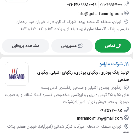
021-44699810~19
021-49967000
info@goharfammfg.com
تهران، منطقه 5، محله بیمه، شهرک کباتان، فاز 1، خیابان عبدالرحمان
نفیسی، پلاک 91، ساختمان آریو، طبقه اول، واحد 102 و 103 ۱۰۲ و ۱۰۳
تماس
مسیریابی
مشاهده پروفایل
11.
شرکت مارامو
تولید رنگ پودری، رنگهای پودری، رنگهای اکلیلی، رنگهای
صدفی
رنگهای پودری اکلیلی و صدفی رنگبندی کامل بسته
های 15 و 25 گرمی - رزین و اپوکسی مخصوص آبستره کاملا شفاف و به صورت
دوجزئی، دفتر فروش تهران امیرآباد(شرکت ...
09125770085
maramo1397@gmail.com
تهران، منطقه 6، محله امیرآباد، کارگر شمالی (امیرآباد)، خیابان هفتم، پلاک