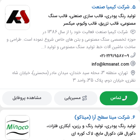
5.
شرکت کیمیا صنعت
تولید رنگ پودری، قالب سازی صنعتی، قالب سنگ
مصنوعی، قالب تزریق، قالب وکیوم، میکسر
شرکت کیمیا صنعت فعالیت خود را از سال 1386 در
حوزه تخصصی سنگ مصنوعی و بتن های خاص شروع نموده است. طراحی و
ساخت ماشین آلات خط تولید سنگ مصنوعی و تولید ا...
021-22919587~9
info@kmsanat.com
تهران، منطقه 3، محله سید خندان، میدان مادر (محسنی)، خیابان شاه
نظری، خیابان دوم، پلاک 35، واحد 3
تماس
مسیریابی
مشاهده پروفایل
6.
شرکت مینا سطح آرا (میناکو)
تولید رنگ پودری، تولید رنگ و رزین، آبکاری فلزات،
دکورال فلز، دکورال مایع، لاک کوره ای