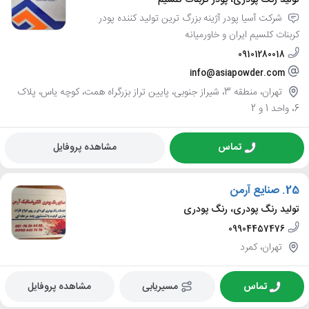
شرکت آسیا پودر آژینه بزرگ ترین تولید کننده پودر
کربنات کلسیم ایران و خاورمیانه
09101280018
info@asiapowder.com
تهران، منطقه 3، شیراز جنوبی، پایین تراز بزرگراه همت، کوچه یاس، پلاک
6، واحد 1 و 2
تماس
مشاهده پروفایل
25.
صنایع آرمن
تولید رنگ پودری، رنگ پودری
09904457476
تهران، کمرد
تماس
مسیریابی
مشاهده پروفایل