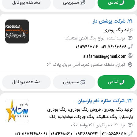
تماس
مسیریابی
مشاهده پروفایل
21.
شرکت پوشش دار
تولید رنگ پودری
تولید کننده انواع رنگ الکترواستاتیک
09129495016
021-76263636
alafamasia@gmail.com
تهران، منطقه صنعتی کمرد، آنتن مریخ، پلاک 62
تماس
مسیریابی
مشاهده پروفایل
22.
شرکت ستاره فام پارسیان
تولید رنگ پودری، فروش رنگ پودری، رنگ پودری
پارسیان، رنگ متالیک، رنگ چروک، مواداولیه رنگ
تولیدکننده رنگهای الکترواستاتیک
021-56541488~91
09124480610
09126892792
021-56546115