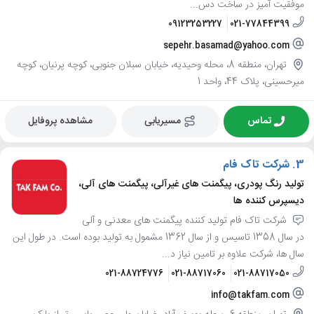
موفقیت آمیز در ساخت دس...
09123253227
021-77844399
sepehr.basamad@yahoo.com
تهران، منطقه 8، محله وحیدیه، خیابان سبلان جنوبی، کوچه پرنیان، کوچه
میرحسینی، پلاک 44، واحد 1
تماس
مسیریابی
مشاهده پروفایل
3.
شرکت تاک فام
تولید رنگ پودری، پیگمنت های غیرآلی، پیگمنت های آلی،
دیسپرس کننده ها
شرکت تاک فام تولید کننده پیگمنت های معدنی و آلی
در سال 1358 تاسیس و از سال 1362 مشمول به تولید بوده است. در طول این
سال ها، شرکت علاوه بر تامین نیاز د...
021-88724776
021-88717060
021-88717050
info@takfam.com