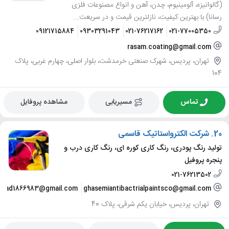
(گالوانیزه، آلومینیوم، چدن، آهن و انواع مصنوعات فلزی
رسانا) با بهترین کیفیت، نازلترین قیمت و در سریعت...
09121715884
09303291043
021-76217162
021-77005350
rasam.coating@gmail.com
تهران، پردیس، شهرک صنعتی خرمدشت، بلوار اصلی، چهارم غربی، پلاک
104
تماس
مسیریابی
مشاهده پروفایل
20.
شرکت الکترواستاتیک قاسمی
تولید رنگ پودری، رنگ کاری کوره ای، رنگ کاری درب و
پنجره پروفیل
021-76213502
mad1866983@gmail.com
ghasemiantibactrialpaintsco@gmail.com
تهران، پردیس، خیابان یکم شرقی، پلاک 40