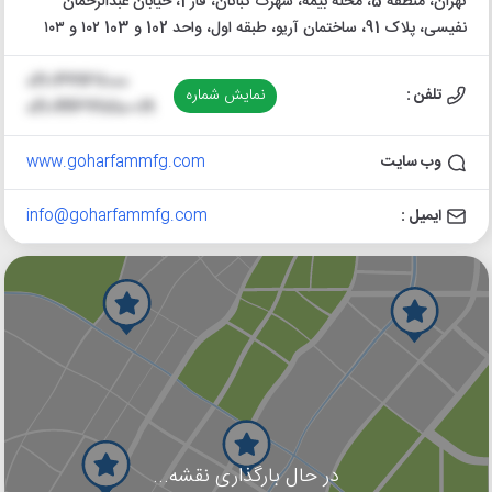
تهران، منطقه 5، محله بیمه، شهرک کباتان، فاز 1، خیابان عبدالرحمان
نفیسی، پلاک 91، ساختمان آریو، طبقه اول، واحد 102 و 103 ۱۰۲ و ۱۰۳
021-49967000
تلفن :
نمایش شماره
021-44699810~19
وب سایت
www.goharfammfg.com
ایمیل :
info@goharfammfg.com
در حال بارگذاری نقشه...