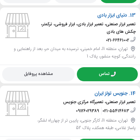
13.
دنیای ابزار بادی
تعمیر ابزار صنعتی، تعمیر ابزار بادی، ابزار فروشی، ترکمتر،
چکش های بادی
021-66461002
تهران، منطقه 11، امام خمینی، نرسیده به میدان حر، بعد از راهنمایی و
رانندگی، کوچه منشور، پلاک 1
تماس
مشاهده پروفایل
14.
جنویس تولز ایران
تعمیر ابزار صنعتی، تعمیرگاه مرکزی جنویس
09126029389
021-55414683
تهران، منطقه 11، کارگر جنوبی، پایین تر از چهارراه لشگر،
پاساژ غلامی، طبقه همکف، پلاک 52