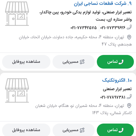
9.
شرکت قطعات نساجی ایران
تعمیر ابزار صنعتی، تولید لوازم یدکی خودرو، پین چاکدار،
واشر ستاره ای، بست
021-77342575
021-77339626
تهران، منطقه 4، محله حکیمیه، جاده دماوند، خیابان اتحاد، خیابان
هجدهم، پلاک 47
تماس
مسیریابی
مشاهده پروفایل
10.
الکتروتکنیک
تعمیر ابزار صنعتی
021-77897381
تهران، منطقه 4، محله شمیران نو، هنگام، خیابان شعبان
کامکار شمالی، پلاک 143
تماس
مسیریابی
مشاهده پروفایل