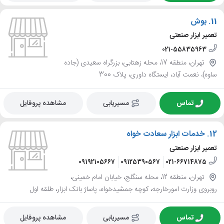
11.
بوش
تعمیر ابزار صنعتی
021-55835963
تهران، منطقه 17، محله زهتابی، بزرگراه سعیدی (جاده
ساوه)، نعمت آباد، ایستگاه داوری، پلاک 300
تماس
مسیریابی
مشاهده پروفایل
12.
خدمات ابزار سعادت خواه
تعمیر ابزار صنعتی
09192105667
09125390567
021-66714875
تهران، منطقه 12، محله سنگلج، خیابان امام خمینی،
روبروی وزارت امورخارجه، کوچه جمشیدخواه، پاساژ بانک ابزار، طلقه اول
تماس
مسیریابی
مشاهده پروفایل