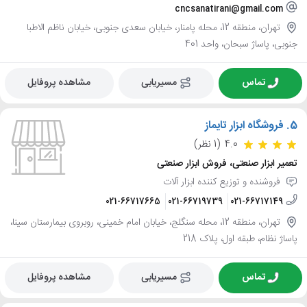
cncsanatirani@gmail.com
تهران، منطقه 12، محله پامنار، خیابان سعدی جنوبی، خیابان ناظم الاطبا
جنوبی، پاساژ سبحان، واحد 401
تماس
مسیریابی
مشاهده پروفایل
5.
فروشگاه ابزار تایماز
4.0
(1 نظر)
تعمیر ابزار صنعتی، فروش ابزار صنعتی
فروشنده و توزیع کننده ابزار آلات
021-66717665
021-66719739
021-66717149
تهران، منطقه 12، محله سنگلج، خیابان امام خمینی، روبروی بیمارستان سینا،
پاساژ نظام، طبقه اول، پلاک 218
تماس
مسیریابی
مشاهده پروفایل