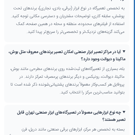
تعمیر ابزار بادی و پنوماتیک مورد استفاده در کارگاه‌ها و خطوط تولید
به تخصص تعمیرگاه در نوع ابزار (برقی، بادی، نجاری)، برندهای تحت
تعمیر ابزار نجاری صنعتی مانند اره‌های میزی، فارسی‌بُر و رنده
پوشش، سابقه کاری، توضیحات مشتریان و دسترسی مکانی توجه کنید.
سرویس و نگهداری ابزار صنعتی برای کارگاه‌ها، کارخانه‌ها و پروژه‌های ساختمانی
فروش قطعات ابزار صنعتی و مشاوره برای انتخاب ابزار و قطعه مناسب
استفاده از فیلترهای محدوده، منطقه و محله در همین صفحه، کمک
می‌کند گزینه‌های نزدیک‌تر و تخصصی‌تر را سریع‌تر پیدا کنید.
چگونه بهترین تعمیرگاه ابزار صنعتی را در تهران انتخاب کنیم؟
برای انتخاب یک مرکز معتبر
تعمیر ابزار صنعتی در تهران
، به تخصص هر
تعمیرگاه در توضیحات پروفایل توجه کنید؛ بسیاری از مراکز روی برندهای
آیا در مراکز تعمیر ابزار صنعتی امکان تعمیر برندهای معروف مثل بوش،
خاصی مثل بوش، ماکیتا، دیوالت، رونیکس یا AEG تمرکز دارند. برخی
ماکیتا و دیوالت وجود دارد؟
تعمیرکاران مجاز، در کنار تعمیر، گارانتی خدمات، استفاده از قطعات اصلی و
بله، بسیاری از تعمیرگاه‌های ثبت‌شده روی برندهای مطرحی مانند بوش،
حتی مشاوره نگهداری صحیح ابزار را ارائه می‌دهند که برای واحدهای صنعتی
ماکیتا، دیوالت، رونیکس و دیگر برندهای پرمصرف تمرکز دارند. در
و کارگاه‌های پرمصرف اهمیت زیادی دارد.
پروفایل هر کسب‌وکار معمولاً برندهای پشتیبانی‌شونده ذکر شده است تا
با استفاده از فیلترهای جستجو مانند استان، شهر، محدوده شهر، منطقه، محله،
بتوانید مناسب‌ترین مرکز را انتخاب کنید.
فعالیت شغلی و گزینه «جستجوی اطراف من» می‌توانید تعمیرگاه‌های نزدیک
به خود را در شرق، غرب، شمال یا جنوب تهران پیدا کنید؛ برای مثال مراکز واقع
در جاده دماوند برای شرق تهران یا لاله‌زار و مولوی برای مناطق مرکزی و
چه نوع ابزارهایی معمولاً در تعمیرگاه‌های ابزار صنعتی تهران قابل
فروشگاه‌های ابزار پرفروش انتخاب‌های متداول هستند. دسترسی به حمل‌ونقل
تعمیر هستند؟
عمومی، نزدیکی به پارکینگ و امکان ثبت سفارش تلفنی از دیگر نکاتی است
بسته به تخصص هر مرکز، ابزارهای برقی صنعتی مانند دریل، فرز،
که هنگام مقایسه نتایج این صفحه می‌تواند به تصمیم‌گیری بهتر شما کمک