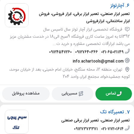
6.
آچارتولز
تعمیر ابزار صنعتی، تعمیر ابزار برقی، ابزار فروشی، فروش
ابزار ساختمانی، ابزارفروشی
فروشگاه تخصصی ابزار آچار تولز سال تاسیس سال
1392تا به امروز ساعت کاری فروشگاه 9صبح الی18 در خدمت مشتریان عزیز
می باشد ابزارآلات تخصصی مشاوره و خرید ت...
09124547260
09127640366
021-65021149
info.achartools@gmail.com
تهران، منطقه 12، محله سنگلج، خیابان امام خمینی، بعد از خیابان موحد،
کوچه جمشیدخواه، مجتمع ابزار، واحد 204
تماس
مسیریابی
مشاهده پروفایل
7.
تعمیرگاه تک
تعمیر ابزار صنعتی، تعمیر ابزار برقی صنعتی
09127373371
021-77201614