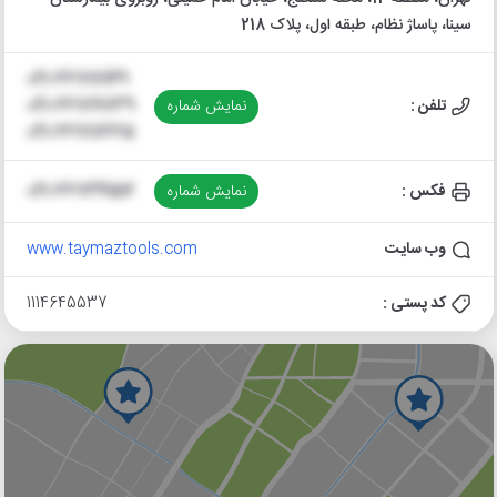
سینا، پاساژ نظام، طبقه اول، پلاک 218
021-66717149
تلفن :
نمایش شماره
021-66719739
021-66717665
فکس :
نمایش شماره
021-66734516
وب سایت
www.taymaztools.com
کد پستی :
1114645537