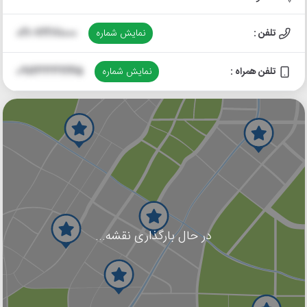
تلفن :
نمایش شماره
021-72281000
تلفن همراه :
نمایش شماره
09123332245
در حال بارگذاری نقشه...