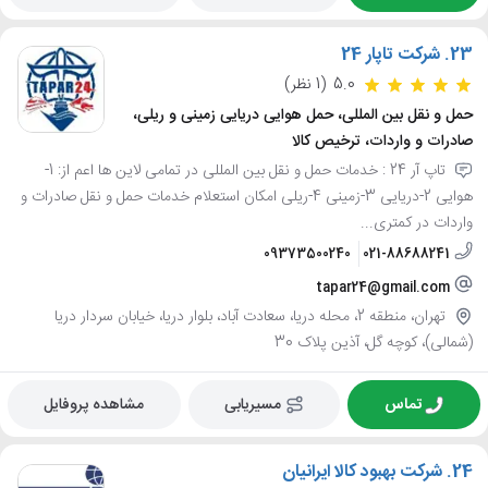
23.
شرکت تاپار 24
5.0
(1 نظر)
حمل و نقل بین المللی، حمل هوایی دریایی زمینی و ریلی،
صادرات و واردات، ترخیص کالا
تاپ آر 24 : خدمات حمل و نقل بین المللی در تمامی لاین ها اعم از: 1-
هوایی 2-دریایی 3-زمینی 4-ریلی امکان استعلام خدمات حمل و نقل صادرات و
واردات در کمتری...
09373500240
021-88688241
tapar24@gmail.com
تهران، منطقه 2، محله دریا، سعادت آباد، بلوار دریا، خیابان سردار دریا
(شمالی)، کوچه گل، آذین پلاک 30
تماس
مسیریابی
مشاهده پروفایل
24.
شرکت بهبود کالا ایرانیان