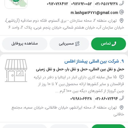
09120728472
09128920052
021-65179238
m.lashgari6771@gmail.com
تهران، منطقه 2، محله ستارخان - برق آلستوم، فلکه دوم صادقیه (آریاشهر)،
خیابان سازمان آب، خیابان هشتم شمالی، خیابان پنجم غربی، پلاک 2، واحد 6
تماس
مسیریابی
مشاهده پروفایل
9.
شرکت بین المللی پیشتاز اطلس
حمل و نقل بین المللی، حمل و نقل بار، حمل و نقل زمینی
15 سال سابقه کاری دارای انبار در ایتالیا و دفتر در ترکیه
قزاقستان و سایر کشورها ارائه محصول بین 7 تا 10 روز از
چین گروپاژ از کشورهای دیگه بین 100 گرم ...
09198106438
021-86072494
تهران، منطقه 6، محله ایرانشهر، خیابان طالقانی، خیابان سمیه، مجتمع
خاقانی