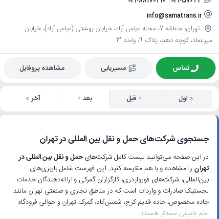
021-88170310
021-57643
info@samatrans.ir
تهران، منطقه 7، محله عباس آباد، خیابان بهشتی (عباس آباد)، خیابان
میرعماد، کوچه دهم، پلاک 9، واحد 3
تماس
مسیریابی
مشاهده پروفایل
اول
قبل
بعد
آخر
جستجوی شرکت‌های حمل و نقل بین المللی در تهران
در این صفحه می‌توانید لیست کامل شرکت‌های
حمل و نقل بین المللی در
تهران
را مشاهده و با هم مقایسه کنید. این فهرست شامل باربری‌های
بین‌المللی، شرکت‌های فورواردری، کارگزاران گمرکی و ارائه‌دهندگان خدمات
لجستیک صادرات و واردات است که در مناطق تجاری و صنعتی تهران مانند
جاده مخصوص، جاده قدیم کرج، شمس‌آباد، گمرک تهران و حوالی فرودگاه
امام خمینی مستقر هستند.