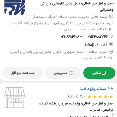
حمل و نقل بین المللی، حمل ونقل کالاهایی وارداتی
وصادراتی
بسمه تعالی مدیریت محترم باسلام احتراما باستحضار
میرساند این شرکت در دو رشته کریر و فورواردر با بیش از دودهه فعالیت از
سال 1376 با کسب مجوز از سازمان ه...
021-66946280~1
09124882346
info@bki-co.ir
تهران، منطقه 11، محله جمهوری، خیابان جمهوری، بین باستان و گلشن،
پلاک 1476، طبقه دوم
تماس
مسیریابی
مشاهده پروفایل
25.
سما مروارید آسیا
5.0
(1 نظر)
حمل و نقل بین المللی، واردات، فورواردرینگ، گمرک،
ترخیص، صادرات