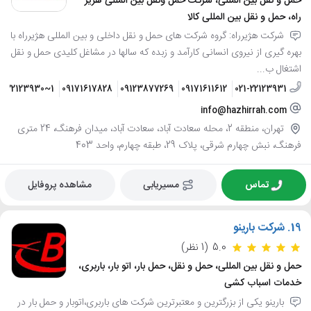
حمل و نقل بین المللی، شرکت حمل ونقل بین المللی هژیر
راه، حمل و نقل بین المللی کالا
شرکت هژیرراه: گروه شرکت های حمل و نقل داخلی و بین المللی هژیرراه با
بهره گیری از نیروی انسانی کارآمد و زبده که سالها در مشاغل کلیدی حمل و نقل
اشتغال ب...
21-22123930~1
09171617828
09123877269
09171611612
021-22123931
info@hazhirrah.com
تهران، منطقه 2، محله سعادت آباد، سعادت آباد، میدان فرهنگ، 24 متری
فرهنگ، نبش چهارم شرقی، پلاک 29، طبقه چهارم، واحد 403
تماس
مسیریابی
مشاهده پروفایل
19.
شرکت بارینو
5.0
(1 نظر)
حمل و نقل بین المللی، حمل و نقل، حمل بار، اتو بار، باربری،
خدمات اسباب کشی
بارینو یکی از بزرگترین و معتبرترین شرکت های باربری،اتوبار و حمل بار در