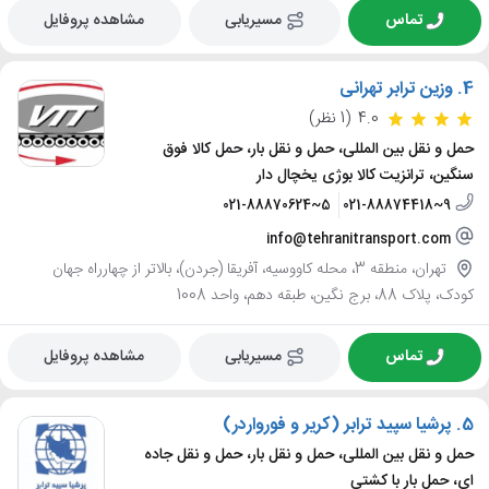
تماس
مسیریابی
مشاهده پروفایل
4.
وزین ترابر تهرانی
4.0
(1 نظر)
حمل و نقل بین المللی، حمل و نقل بار، حمل کالا فوق
سنگین، ترانزیت کالا بوژی یخچال دار
021-88870624~5
021-88874418~9
info@tehranitransport.com
تهران، منطقه 3، محله کاووسیه، آفریقا (جردن)، بالاتر از چهارراه جهان
کودک، پلاک 88، برج نگین، طبقه دهم، واحد 1008
تماس
مسیریابی
مشاهده پروفایل
5.
پرشیا سپید ترابر (کریر و فورواردر)
حمل و نقل بین المللی، حمل و نقل بار، حمل و نقل جاده
ای، حمل بار با کشتی