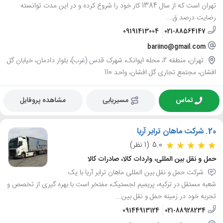
تهران است که از سال 1384 کار خود را شروع کرده و در این مدت توانسته
رضایت درصد ق...
09191413004
021-88564147
bariino@gmail.com
تهران، منطقه 2، محله ایوانک، شهرک قدس (غرب)، بلوار دادمان، خیابان گل
افشان، مجتمع تجاری گل افشان، واحد 110
تماس
مسیریابی
مشاهده پروفایل
20.
شرکت ماهان ترابر آریا
5.0
(1 نظر)
حمل و نقل بین المللی، واردات کالا، صادرات کالا
شرکت حمل و نقل بین المللی ماهان ترابر آریا با یک
شعبه مستقل در ترکیه، پریمیم لجستیک، مفتخر است با بهره گیری از تخصص و
تجربه خود در زمینه حمل و نقل بین...
09144913124
021-88928234