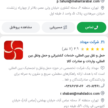
p.tahuni@mahantarabar.com
تهران، منطقه 6، محله کشاورز، خیابان ولی عصر، بالاتر از چهارراه زرتشت،
خیابان میرهادی، پلاک 5، واحد 1، طبقه اول
تماس
مسیریابی
مشاهده پروفایل
21.
شرکت مهداد
4.9
(7 نظر)
حمل و نقل بین المللی، خدمات کشتیرانی و حمل ونقل بین
المللی، واردات و صادرات کالا
مهداد یک شرکت تخصصی در حوزه حمل ونقل و لجستیک بین المللی
است که با هدف ارائه راهکارهای مطمئن، سریع و مقرون به صرفه برای
واردکنندگان، صادرکنندگان و فعا...
09386796066
021-82461
r.shabani@mahdadco.com
تهران، منطقه 7، محله عباس آباد، خیابان بهشتی (عباس آباد)، خیابان
کاووسی فر، پلاک 59، طبقه دوم