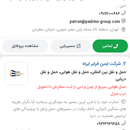
دبی ...
09172000686
patron@padrino-group.com
تهران، منطقه 18، محله ولی عصر جنوبی، خیابان سعیدی
تماس
مسیریابی
مشاهده پروفایل
2.
شرکت ایمن فرابر ایراه
حمل و نقل بین المللی، حمل و نقل هوایی، حمل و نقل
دریایی
حمل هوایی سریع از چین و دبی از ثبت سفارش تا تحویل
درب منزل
تجارت خود را با امن ترین مسیر، به سودآوری برسانید آیا نگران هزینه
های سنگین گمرکی، اتلاف وقت در مسیرهای حمل ونقل یا پیچیدگی های
ترخیص هستید در دنیا...
09362969658