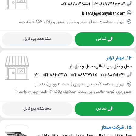
021-88781450~1
021-88774853~4
b.faraji@donyabar.com
تهران، منطقه 6، محله ساعی، خیایان سنایی، پلاک 154، طبقه دوم
تماس
مشاهده پروفایل
14.
مهبار ترابر
حمل و نقل بین المللی، حمل و نقل بار
021-86026221
021-88303170
021-88837765
021-88301342
تهران، منطقه 7، خیابان مطهری (تخت طاووس)، بعد از
سهروردی، کوچه حاتمی، بن بست جمشید، پلاک 3، طبقه چهارم، واحد 10
تماس
مشاهده پروفایل
15.
شرکت ممتاز