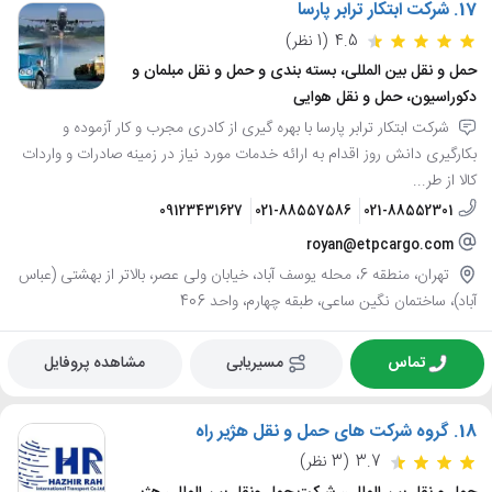
17.
شرکت ابتکار ترابر پارسا
4.5
(1 نظر)
حمل و نقل بین المللی، بسته بندی و حمل و نقل مبلمان و
دکوراسیون، حمل و نقل هوایی
شرکت ابتکار ترابر پارسا با بهره گیری از کادری مجرب و کار آزموده و
بکارگیری دانش روز اقدام به ارائه خدمات مورد نیاز در زمینه صادرات و واردات
کالا از طر...
09123431627
021-88557586
021-88552301
royan@etpcargo.com
تهران، منطقه 6، محله یوسف آباد، خیابان ولی عصر، بالاتر از بهشتی (عباس
آباد)، ساختمان نگین ساعی، طبقه چهارم، واحد 406
تماس
مسیریابی
مشاهده پروفایل
18.
گروه شرکت های حمل و نقل هژیر راه
3.7
(3 نظر)