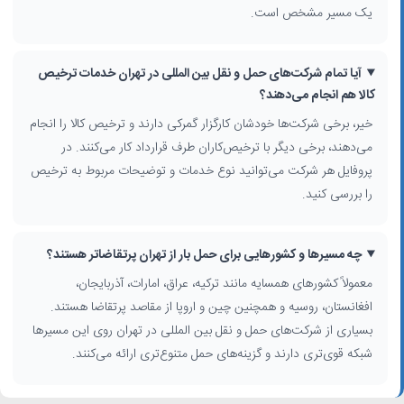
یک مسیر مشخص است.
نکات مهم در مقایسه شرکت‌های باربری بین‌المللی
هنگام بررسی لیست شرکت های حمل و نقل بین المللی، به موارد زیر توجه
آیا تمام شرکت‌های حمل و نقل بین المللی در تهران خدمات ترخیص
کنید:
کالا هم انجام می‌دهند؟
تخصص شرکت در نوع کالا: عمومی، فاسدشدنی، خطرناک، پروژه‌ای یا فله
خیر، برخی شرکت‌ها خودشان کارگزار گمرکی دارند و ترخیص کالا را انجام
مسیرها و کشورهای مقصدی که در آن‌ها تجربه و شبکه قوی دارند
می‌دهند، برخی دیگر با ترخیص‌کاران طرف قرارداد کار می‌کنند. در
مجوزهای بین‌المللی، عضویت در انجمن‌ها و نمادهای اعتبار
پروفایل هر شرکت می‌توانید نوع خدمات و توضیحات مربوط به ترخیص
امتیاز کاربران، نظرات مشتریان قبلی و میزان رضایت از زمان‌بندی تحویل
را بررسی کنید.
هزینه‌های حمل و نقل بین‌المللی بر اساس نوع مسیر (هوایی، دریایی، زمینی)،
ابعاد و وزن کالا، نوع خدمات و کشور مقصد متغیر است؛ با مقایسه چند
شرکت و بررسی جزییات خدمات، می‌توانید گزینه‌ای را انتخاب کنید که در کنار
چه مسیرها و کشورهایی برای حمل بار از تهران پرتقاضاتر هستند؟
قیمت مناسب، سابقه و اطمینان بیشتری برای حمل بار شما فراهم کند.
معمولاً کشورهای همسایه مانند ترکیه، عراق، امارات، آذربایجان،
افغانستان، روسیه و همچنین چین و اروپا از مقاصد پرتقاضا هستند.
بسیاری از شرکت‌های حمل و نقل بین المللی در تهران روی این مسیرها
شبکه قوی‌تری دارند و گزینه‌های حمل متنوع‌تری ارائه می‌کنند.