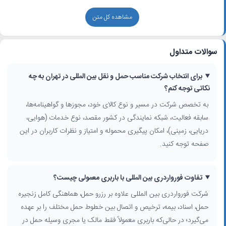
انواع خدمات حمل و نقل بین المللی در تهران
مشاهده کل متن
شرکت‌های حمل و نقل بین‌المللی تهران معمولاً ترکیبی از خدمات زیر را ارائه
می‌کنند:
سوالات متداول
حمل هوایی بار به مقاصد پرتقاضا مانند اروپا، چین، امارات و ترکیه
حمل دریایی بار کانتینری (FCL و LCL) از بندرعباس و بنادر جنوبی
برای انتخاب شرکت مناسب حمل و نقل بین المللی در تهران به چه
حمل زمینی بین کشورها برای مسیرهایی مانند ترکیه، عراق، آذربایجان،
نکاتی توجه کنم؟
افغانستان و آسیای میانه
به تخصص شرکت در مسیر و نوع کالای خود، مجوزها و گواهینامه‌ها،
خدمات فورواردری بین المللی و انجام تشریفات اسنادی حمل
سابقه فعالیت، شبکه نمایندگی در کشور مقصد، نوع خدمات (هوایی،
ترخیص کالا در تهران و سایر گمرکات، به‌همراه مشاوره واردات و صادرات
لجستیک یکپارچه: انبارداری، بسته‌بندی، بیمه بار و رهگیری محموله
دریایی، زمینی)، امکان پیگیری محموله و امتیاز و نظرات کاربران در این
صفحه توجه کنید.
چگونه از فیلترها برای انتخاب بهتر استفاده کنید؟
برای یافتن
شرکت حمل و نقل بین المللی تهران
متناسب با نیاز خود،
می‌توانید از فیلترهای جستجو بر اساس استان، شهر، محدوده شهر، منطقه و
تفاوت فورواردری بین المللی با باربری معمولی چیست؟
محله استفاده کنید. همچنین گزینه «جستجوی اطراف من» به شما کمک
شرکت فورواردری بین المللی علاوه بر رزرو حمل، هماهنگی کامل زنجیره
می‌کند شرکت‌های نزدیک به موقعیت مکانی خود را سریع‌تر پیدا کنید؛ این
حمل، اسناد، بیمه، ترخیص و اتصال بین خطوط حمل مختلف را بر عهده
موضوع برای تحویل مدارک، نمونه کالا یا هماهنگی حضوری بسیار کاربردی
می‌گیرد؛ در حالی‌که باربری معمولاً فقط مالک یا مجری وسیله حمل در
است.