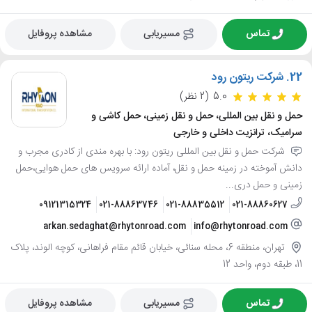
تماس
مسیریابی
مشاهده پروفایل
22.
شرکت ریتون رود
5.0
(2 نظر)
حمل و نقل بین المللی، حمل و نقل زمینی، حمل کاشی و
سرامیک، ترانزیت داخلی و خارجی
شرکت حمل و نقل بین المللی ریتون رود: با بهره مندی از کادری مجرب و
دانش آموخته در زمینه حمل و نقل، آماده ارائه سرویس های حمل هوایی،حمل
زمینی و حمل دری...
09121315324
021-88863746
021-88835512
021-88860627
arkan.sedaghat@rhytonroad.com
info@rhytonroad.com
تهران، منطقه 6، محله سنائی، خیابان قائم مقام فراهانی، کوچه الوند، پلاک
11، طبقه دوم، واحد 12
تماس
مسیریابی
مشاهده پروفایل