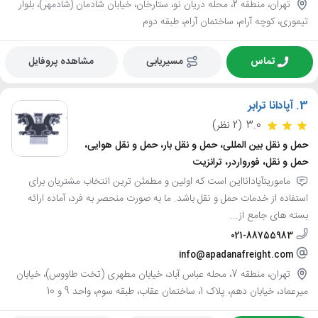
تهران، منطقه 2، محله دریان نو، ستارخان، خیابان شادمان (شادمهر)، بلوار
تیموری، کوچه آرام، ساختمان آرام، طبقه دوم
تماس
مسیریابی
مشاهده پروفایل
3.
آپادانا ترابر
3.0
(2 نظر)
حمل و نقل بین المللی، حمل و نقل بار، حمل و نقل هوایی،
حمل و نقل، فورواردر، ترانزیت
ماموریتآپادانااین است که اولین و مطمئن ترین انتخاب مشتریان برای
استفاده از خدمات حمل و نقل باشد. ما به صورت منحصر به فرد، آماده ارائه
بسته های جامع از...
021-88755983
info@apadanafreight.com
تهران، منطقه 7، محله عباس آباد، خیابان مطهری (تخت طاووس)، خیابان
میرعماد، خیابان دهم، پلاک 1، ساختمان عقاب، طبقه سوم، واحد 9 و 10