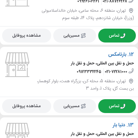
09926106461
021-88726268
تهران، منطقه 6، محله ساعی، خبابان خالداسلامبولی
(وزرا)، خیابان شانزدهم، پلاک 14، طبقه سوم
تماس
مسیریابی
مشاهده پروفایل
12.
بارنامکس
حمل و نقل بین المللی، حمل و نقل بار
09123332245
021-72281000
تهران، منطقه 5، محله کن، بزرگراه همت، بلوار کوهسار،
بن بست گل، پلاک 1، واحد 3
تماس
مسیریابی
مشاهده پروفایل
13.
دنیا بار
حمل و نقل بین المللی، حمل و نقل بار