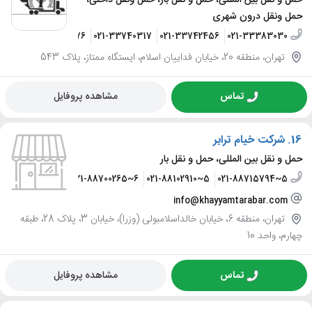
حمل و نقل بین المللی، حمل و نقل بار، حمل ونقل داخلی،
حمل ونقل درون شهری
6872
021-33756576
021-33740317
021-33742456
021-33383030
تهران، منطقه 20، خیابان فداییان اسلام، ایستگاه ممتاز، پلاک 543
تماس
مشاهده پروفایل
16.
شرکت خیام ترابر
حمل و نقل بین المللی، حمل و نقل بار
021-88700265~6
021-88102910~5
021-88715794~5
info@khayyamtarabar.com
تهران، منطقه 6، خیابان خالداسلامبولی (وزرا)، خیابان 3، پلاک 28، طبقه
چهارم، واحد 10
تماس
مشاهده پروفایل