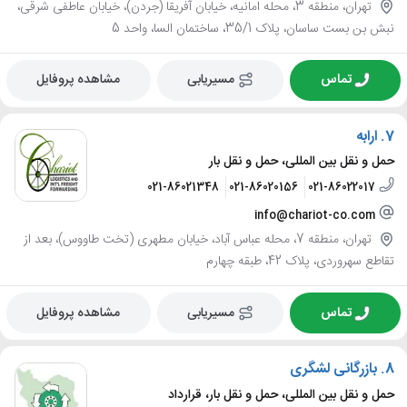
تهران، منطقه 3، محله امانیه، خیابان آفریقا (جردن)، خیابان عاطفی شرقی،
نبش بن بست ساسان، پلاک 35/1، ساختمان السا، واحد 5
تماس
مسیریابی
مشاهده پروفایل
7.
ارابه
حمل و نقل بین المللی، حمل و نقل بار
021-86021348
021-86020156
021-86022017
info@chariot-co.com
تهران، منطقه 7، محله عباس آباد، خیابان مطهری (تخت طاووس)، بعد از
تقاطع سهروردی، پلاک 42، طبقه چهارم
تماس
مسیریابی
مشاهده پروفایل
8.
بازرگانی لشگری
حمل و نقل بین المللی، حمل و نقل بار، قرارداد