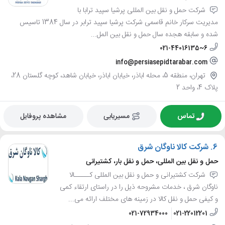
شرکت حمل و نقل بین المللی پرشیا سپید ترابا با
مدیریت سرکار خانم قاسمی شرکت پرشیا سپید ترابر در سال 1384 تاسیس
شده و سابقه هجده سال حمل و نقل بین المل...
021-44016135~6
info@persiasepidtarabar.com
تهران، منطقه 5، محله اباذر، خیابان اباذر، خیابان شاهد، کوچه گلستان 28،
پلاک 4، واحد 2
تماس
مسیریابی
مشاهده پروفایل
6.
شرکت کالا ناوگان شرق
حمل و نقل بین المللی، حمل و نقل بار، کشتیرانی
شرکت کشتیرانی و حمل و نقل بین المللی کـــــالا
ناوگان شرق ، خدمات مشروحه ذیل را در راستای ارتقاء کمی
و کیفی حمل و نقل کالا در زمینه های مختلف ارائه می...
021-72934000
021-22012201