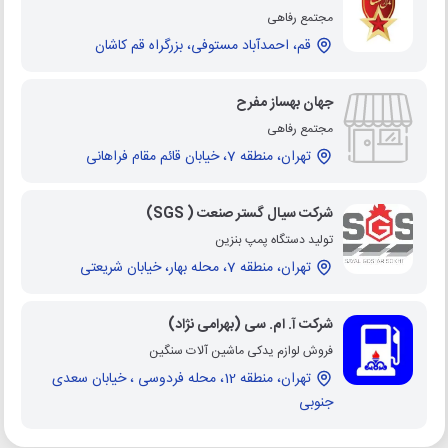
مجتمع رفاهی
قم، احمدآباد مستوفی، بزرگراه قم کاشان
جهان بهساز مفرح
مجتمع رفاهی
تهران، منطقه 7، خیابان قائم مقام فراهانی
شرکت سیال گستر صنعت ( SGS)
تولید دستگاه پمپ بنزین
تهران، منطقه 7، محله بهار، خیابان شریعتی
شرکت آ. ام. سی (بهرامی نژاد)
فروش لوازم یدکی ماشین آلات سنگین
تهران، منطقه 12، محله فردوسی ، خیابان سعدی
جنوبی