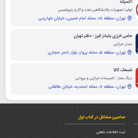
اکسرلند
تولید تجهیزات پالایشگاهی نفت و گاز و پتروشیمی
تهران، منطقه 18، محله امام خمینی، خیابان خوارزمی
حامی انرژی پایدار البرز - دفتر تهران
مبدل حرارتی
تهران، منطقه 5، محله پرواز، بلوار ناصر حجازی
شمعک کالا
دیگ بخار
تاسیسات حرارتی و برودتی
تهران، منطقه 7، محله امجدیه، خیابان طالقانی
صاحبین مشاغل در کتاب اول
ثبت اطلاعات شغلی