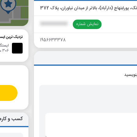
گ
نمایش شماره
XXXXXXXXXX
نزدیک ترین ایس
1956633378
ایستگاه ات
306 متر
بنویسید
کسب و کاره