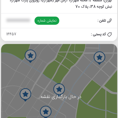
تهران، منطقه 2، محله شهرآرا، آرش مهر (شهرآرا)، روبروی پارک شهرآرا،
نبش کوچه 38، پلاک 70
تلفن :
نمایش شماره
XXXXXXXXXX
کد پستی :
14457
در حال بارگذاری نقشه...