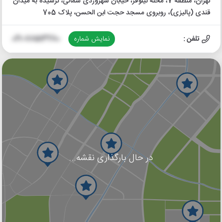
تهران، منطقه 7، محله نیلوفر، خیابان سهروردی شمالی، نرسیده به میدان
قندی (پالیزی)، روبروی مسجد حجت ابن الحسن، پلاک 705
تلفن :
نمایش شماره
021-88513280
در حال بارگذاری نقشه...